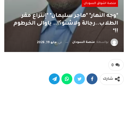
منصة اشواق السودان
*وجه النهار* *هاجر سليمان* *إنتزاع مقر
الطلاب..رجالة ولاشنو؟!.. ياوالى الخرطوم
!!*
بواسطة
منصة السودان
في
مايو 19, 2026
0
شارك