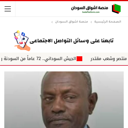
الصفحة الرئيسية
منصة اشواق السودان
شعب مقتدر
الجيش السوداني.. 72 عاماً من السودنة وسداد فواتير السياسة د. حيدر البدري.. يكتب في نقطة سطر جديد...