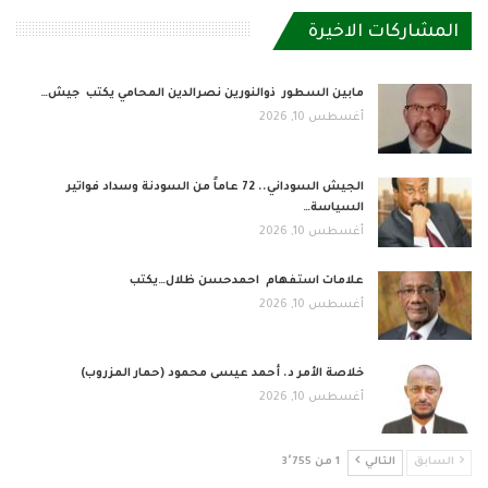
المشاركات الاخيرة
مابين السطور ذوالنورين نصرالدين المحامي يكتب جيش…
أغسطس 10, 2026
الجيش السوداني.. 72 عاماً من السودنة وسداد فواتير
السياسة…
أغسطس 10, 2026
علامات استفهام احمدحسن ظلال…يكتب
أغسطس 10, 2026
خلاصة الأمر د. أحمد عيسى محمود (حمار المزروب)
أغسطس 10, 2026
السابق
التالي
1 من 3٬755