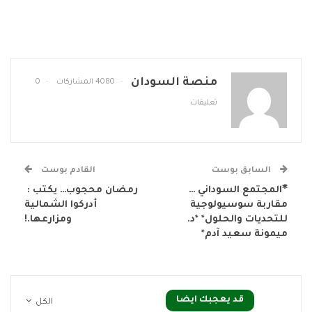
منصة السودان
4080 المشاركات
0
تعليقات
السابق بوست
القادم بوست
*َالمجتمع السوداني …
رمضان محجوب… يكتب : ​
مقاربة سوسيولوجية
أدركوا الشمالية
للتحديات والحلول* *د.
ومزارعها.!
ميمونة سعيد آدم*
قد يعجبك ايضا
الكل