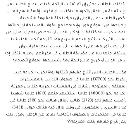
الأوقاف للطلاب وحتى إن تم تفتيت الإتحاد فذلك لايمنع الطلاب من
الإستفادة من المقر وتحويله لداخليات أو مقرات إقامة اللهم المبنى
يخص الطلاب وعلى الوالى أن يحرك لجنة المقاومة الشعبية
وإخراجها من الموقع فورا وإدماجها مع القوات المسلحة او إحالتها
للمعسكرات المختلفة أو بإمكان الوالى أن يخصص لهم أى مبنى من
المبانى التى كانت تتبع للدعم السريع فما أكثر ممتلكات المليشيا
التى يجب توزيعها على الجهات التى ليست لديها مقرات وأن
يستفاد منها بدلا عن مضايقة الطلاب فى مقراتهم، وعليه ننتظر إما
رد من الوالى أو خروج هادئ للمقاومة وتسليمها الموقع لأصحابه.
هؤلاء الطلاب الذين أنتزع مقرهم شكلوا نواة لحرب الكرامة حيث
إنخرط نحو (137709) طالبا في صفوف التدريب بالمعسكرات
المغلقه والمفتوحه وشارك في العمليات الحربية منذ بدء معركة
الكرامة نحو (48000) طالبا استشهد منهم (1619) طالبا شهيدا
وأصيب منهم نحو (2723) طالب ولازال هنالك نحو (318) طالبا فى
عداد الاسرى والمفقودين فى وقت لازال فيه هنالك حوالى (5431)
طالبا فى المتحركات بالصفوف الأمامية دفاعا عن الوطن وفوق ذلك
يتم إنتزاع مقرهم بتلك الطريقة؟؟