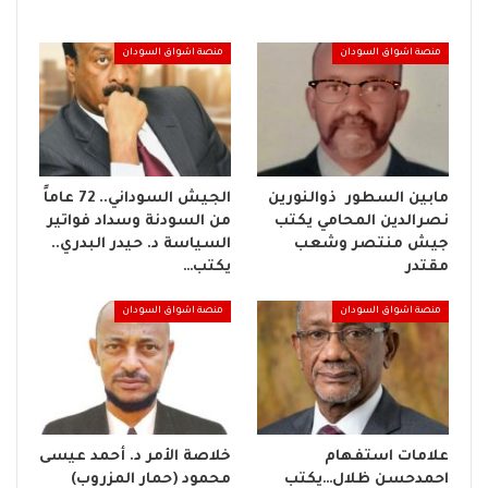
منصة اشواق السودان
منصة اشواق السودان
مابين السطور ذوالنورين
الجيش السوداني.. 72 عاماً
نصرالدين المحامي يكتب
من السودنة وسداد فواتير
جيش منتصر وشعب
السياسة د. حيدر البدري..
مقتدر
يكتب…
منصة اشواق السودان
منصة اشواق السودان
علامات استفهام
خلاصة الأمر د. أحمد عيسى
احمدحسن ظلال…يكتب
محمود (حمار المزروب)