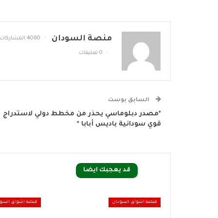
منصة السودان
4080 المشاركات
0 تعليقات
السابق بوست
*مصدر دبلوماسي يحذر من مخطط دولي لاستدراج
قوي سودانية باديس أبابا *
قد يعجبك ايضا
منصة اشواق السودان
منصة اشواق السو