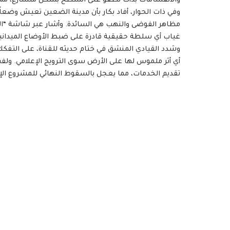
والانقسامات بدأت تطفو على السطح بشكل متسارع، مما أ
​وفي ذات الحوار، أفاد بكار بأن مدينة الضعين تعيش وضعاً م
مظاهر الفوضى والنهب هي السائدة. وأشار عبر شاشة “ال
غياب أي سلطة حقيقية قادرة على ضبط الأوضاع الميدانية 
​وشدد القيادي المنشق في ختام حديثه للقناة، على التفك
أي أثر ملموس لها على الأرض سوى الترويج الإعلامي. ولفت إ
تقديم الخدمات، مما يعجل بالسقوط النهائي للمشروع الإ