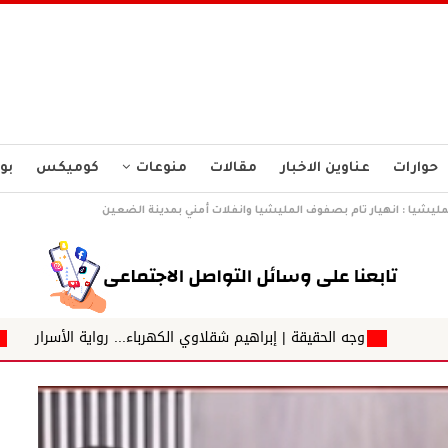
حوارات
عناوين الاخبار
مقالات
منوعات
كوميكس
بو
ليشيا : انهيار تام بصفوف المليشيا وانفلات أمني بمدينة الضعين
قيقة | إبراهيم شقلاوي الكهرباء... رواية الأسرار
حين تتجلى العناي