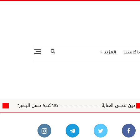
داكاست
المزيد
ة ================ ✍️*كتب/ حسن البصير*
حين ينفصل العلم عن ا