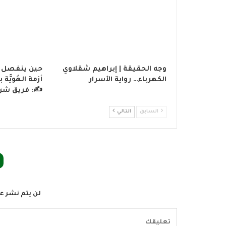
وجه الحقيقة | إبراهيم شقلاوي
حين ينفصل ال
الكهرباء… رواية الأسرار
أزمة الهُويَّ
✍️: فريق شر
السابق
التالي
لن يتم نشر عن