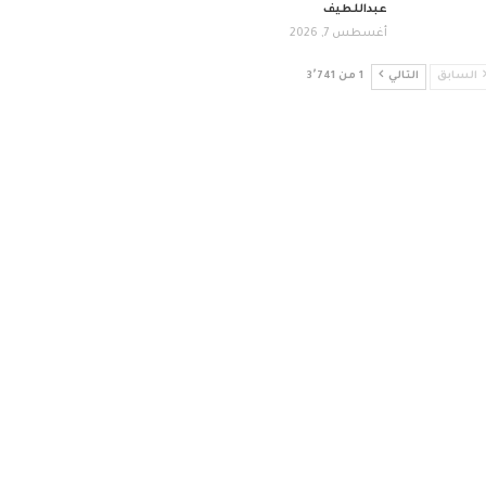
عبداللطيف
أغسطس 7, 2026
السابق
التالي
1 من 3٬741