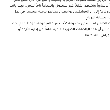
دى إلى تفكك القيادة المركزية وتخبط واضح في إدارة شؤونهم.
أساوياً وتشهد انفلاتاً غير مسبوق وانعداماً تاماً للأمن، حيث باتت
زرقاء” إلى أن المواطنين يواجهون مخاطر يومية جسيمة في ظل
وحماية الأرواح.
ك الكامل لما يسمى بحكومة “تأسيس” المزعومة، مؤكداً عدم وجود
لى أن هذه الواجهات الصورية عاجزة تماماً عن إدارة الأزمة أو
جرامي بالمنطقة.