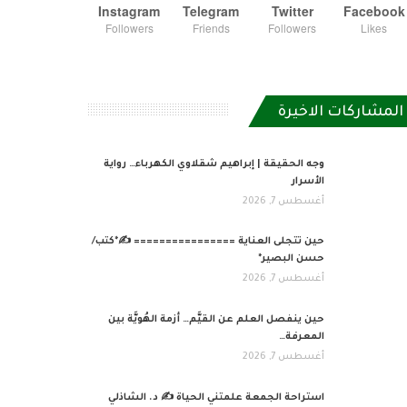
Instagram
Telegram
Twitter
Facebook
Followers
Friends
Followers
Likes
المشاركات الاخيرة
وجه الحقيقة | إبراهيم شقلاوي الكهرباء… رواية
الأسرار
أغسطس 7, 2026
حين تتجلى العناية ================ ✍️*كتب/
حسن البصير*
أغسطس 7, 2026
حين ينفصل العلم عن القيَّم… أزمة الهُويَّة بين
المعرفة…
أغسطس 7, 2026
استراحة الجمعة علمتني الحياة ✍️ د. الشاذلي