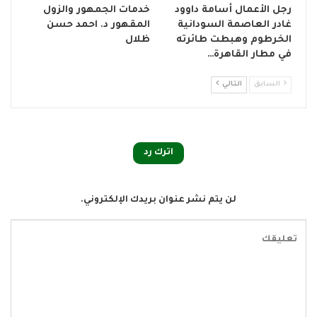
رجل الأعمال أسامة داوود
خدمات الجمهور والزول
غادر العاصمة السودانية
المقهور د. احمد حسن
الخرطوم وهبطت طائرته
ظلال
في مطار القاهرة…
السابق
التالي
اترك رد
لن يتم نشر عنوان بريدك الإلكتروني.