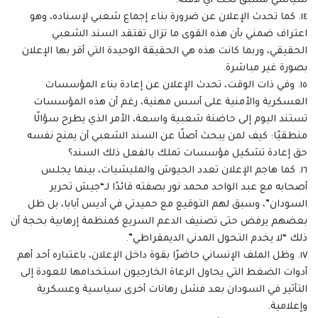
سياسي مسبق تحت أي لافتة.
١٤. كما تحدث الإعلان عن ضرورة بناء إجماع شعبي لإسناده، وهو
اعتراف ضمني بأن هذه القوى ما تزال تفتقد السند الشعبي
الحقيقي، وربما كانت هذه هي الحقيقة الوحيدة التي أقر بها الإعلان
بصورة غير مباشرة.
١٥. وفي ذات الوقت، تحدث الإعلان عن إعادة بناء المؤسسات
العسكرية والأمنية على أسس مهنية، رغم أن هذه المؤسسات
تستند اليوم إلى حاضنة شعبية واسعة، الأمر الذي يطرح سؤالًا
منطقيًا: كيف لمن يبحث أصلًا عن السند الشعبي أن يمنح نفسه
حق إعادة تشكيل مؤسسات تملك بالفعل ذلك السند؟
١٦. كما هاجم الإعلان تعدد الجيوش والمليشيات، بينما يجلس
أصحابه مع عبد الواحد محمد نور بصفته قائدًا لـ“جيش تحرير
السودان”، وسبق لهم التوقيع مع حميدتي في أديس أبابا، بل ظل
بعضهم يرفض حتى تصنيف الدعم السريع كمنظمة إرهابية بحجة أن
ذلك “لا يخدم التحول المدني الديمقراطي”.
١٧. وظل الملف الإنساني حاضرًا بقوة داخل الإعلان، باعتباره أحد أهم
أدوات الضغط التي يحاول الرعاة الخارجيون استخدامها للعودة إلى
التأثير في السودان بعد فشل رهانات أخرى سياسية وعسكرية
وإعلامية.