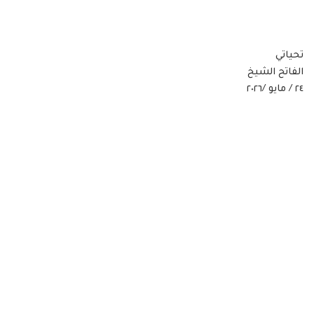
تحياتي
الفاتح الشيخ
٢٤ / مايو /٢٠٢٦