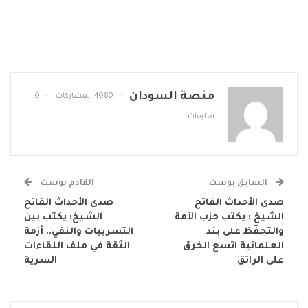
منصة السودان
4080 المشاركات
0
تعليقات
السابق بوست
القادم بوست
صدى الأحداث الفاتح
صدى الأحداث الفاتح
الشيخ : يكتب حزب الأمة
الشيخ: يكتب بين
والتحفّظ على بند
التسريبات والنفي.. أزمة
العلمانية اتسع الخرق
الثقة في ملف اللقاءات
على الراتق
السرية