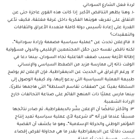
لردة فعل الشارع السوداني.
١٠. وهنا يظهر التناقض الأكبر: إذا كانت هذه القوى عاجزة حتى عن
الاتفاق على تعريف هويتها الفكرية داخل غرفة مغلقة، فكيف تدّعي
القدرة على إعادة تأسيس دولة كاملة متعددة الأعراق والثقافات
والتعقيدات؟
١١. فالإعلان تحدث عن “عملية سياسية مصممة بإرادة سودانية”،
لكنه ناقض نفسه حين حمّل المجتمعين الإقليمي والدولي مسؤولية
إطالة الأزمة بسبب ضعف الفاعلية تجاه السودان، بينما دعا في
الوقت ذاته إلى ممارسة مزيد من الضغط السياسي والإنساني.
١٢. ورغم الإغراق في الحديث عن الديمقراطية، فإن الإعلان لم يوضح
طبيعة العملية السياسية التي يدعو إليها، ولا كيفية الوصول إلى
السلطة بعيدًا عن “صفقات تقاسم السلطة” التي هاجمها نظريًا،
بينما مارس عمليًا ذات المنهج القائم على صناعة التحالفات خارج
الإرادة الشعبية.
١٣. والأكثر تناقضًا أن الإعلان بشّر بالديمقراطية، ثم صادر نتائجها
مسبقًا عندما قرر أنه “لا شرعية لأي عملية سياسية تعيد إنتاج
المؤتمر الوطني والحركة الإسلامية”، وهو ما يكشف أن القضية
ليست دفاعًا عن الديمقراطية بقدر ما هي محاولة لفرض إقصاء