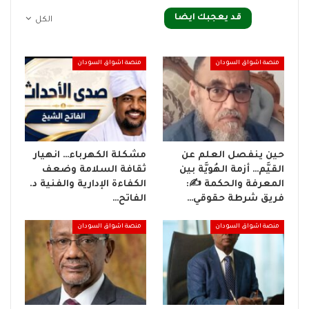
قد يعجبك ايضا
الكل
منصة اشواق السودان
منصة اشواق السودان
حين ينفصل العلم عن
مشكلة الكهرباء… انهيار
القيَّم… أزمة الهُويَّة بين
ثقافة السلامة وضعف
المعرفة والحكمة ✍️:
الكفاءة الإدارية والفنية د.
فريق شرطة حقوقي…
الفاتح…
منصة اشواق السودان
منصة اشواق السودان