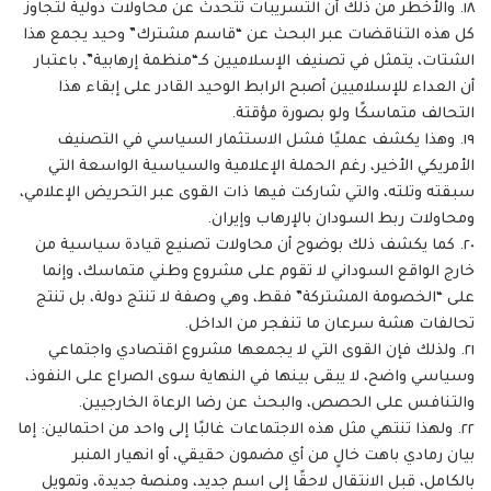
١٨. والأخطر من ذلك أن التسريبات تتحدث عن محاولات دولية لتجاوز
كل هذه التناقضات عبر البحث عن “قاسم مشترك” وحيد يجمع هذا
الشتات، يتمثل في تصنيف الإسلاميين كـ“منظمة إرهابية”، باعتبار
أن العداء للإسلاميين أصبح الرابط الوحيد القادر على إبقاء هذا
التحالف متماسكًا ولو بصورة مؤقتة.
١٩. وهذا يكشف عمليًا فشل الاستثمار السياسي في التصنيف
الأمريكي الأخير، رغم الحملة الإعلامية والسياسية الواسعة التي
سبقته وتلته، والتي شاركت فيها ذات القوى عبر التحريض الإعلامي،
ومحاولات ربط السودان بالإرهاب وإيران.
٢٠. كما يكشف ذلك بوضوح أن محاولات تصنيع قيادة سياسية من
خارج الواقع السوداني لا تقوم على مشروع وطني متماسك، وإنما
على “الخصومة المشتركة” فقط، وهي وصفة لا تنتج دولة، بل تنتج
تحالفات هشة سرعان ما تنفجر من الداخل.
٢١. ولذلك فإن القوى التي لا يجمعها مشروع اقتصادي واجتماعي
وسياسي واضح، لا يبقى بينها في النهاية سوى الصراع على النفوذ،
والتنافس على الحصص، والبحث عن رضا الرعاة الخارجيين.
٢٢. ولهذا تنتهي مثل هذه الاجتماعات غالبًا إلى واحد من احتمالين: إما
بيان رمادي باهت خالٍ من أي مضمون حقيقي، أو انهيار المنبر
بالكامل، قبل الانتقال لاحقًا إلى اسم جديد، ومنصة جديدة، وتمويل