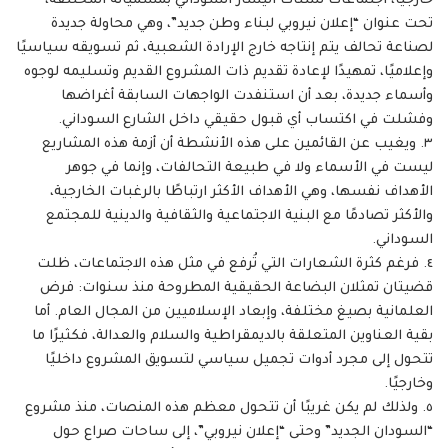
خارجيًا، اجتماعات لشتات اليسار السوداني بمسمياته المختلفة،
تحت عنوان “إعلان نيروبي لبناء وطن جديد”، وهي محاولة جديدة
لصناعة تحالف يتم إنتاجه خارج الإرادة الشعبية، ثم تسويقه سياسيًا
وإعلاميًا، تمهيدًا لإعادة تقديم ذات المشروع القديم وتسليمه لوجوه
وأسماء جديدة، بعد أن استنفدت الواجهات السابقة أغراضها
وفشلت في اكتساب أي قبول حقيقي داخل الشارع السوداني.
٣. ويغيب عن القائمين على هذه الأنشطة أن أزمة هذه المشاريع
ليست في الأسماء ولا في طبيعة التحالفات، وإنما في جوهر
الأهداف نفسها، وهي الأهداف الأكثر ارتباطًا بالرغبات الخارجية،
والأكثر تصادمًا مع البنية الاجتماعية والثقافية والدينية للمجتمع
السوداني.
٤. فرغم كثرة الشعارات التي تُرفع في مثل هذه الاجتماعات، ظلت
قضيتان تمثلان البضاعة الحقيقية المطروحة منذ سنوات: فرض
العلمانية بصيغ مختلفة، وإبعاد الإسلاميين من المجال العام. أما
بقية العناوين المتعلقة بالديمقراطية والسلام والعدالة، فكثيرًا ما
تتحول إلى مجرد أدوات تجميل سياسي لتسويق المشروع داخليًا
وخارجيًا.
٥. ولذلك لم يكن غريبًا أن تتحول معظم هذه المنصات، منذ مشروع
“السودان الجديد” وحتى “إعلان نيروبي”، إلى ساحات صراع حول