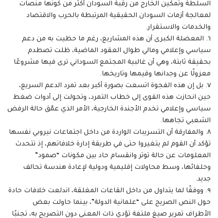
السلطة وتمكين الخارج من رقبة السودان أكثر من كونها منصات
لمعالجة أزمات السودان الحقيقية المرتبطة بالحرب والاقتصاد
والخدمات والاستقرار.
٦. المعضلة الكبرى أن هذه المشاريع، رغم ما حظيت به من دعم
سياسي وإعلامي ومالي طوال العقود الماضية، ظلت تصطدم
بحقيقة ثابتة، وهي أن غالبية المجتمع السوداني ترى فيها مشروعًا
معزولًا عن وجدانها وقيمها وتاريخها.
٧. بل إن هذه الفجوة اتسعت بصورة أكبر بعد تمرد الدعم السريع،
حين انحازت هذه القوى إلى خطاب التمرد، وتحولت إلى أدوات ضغط
سياسي وإعلامي تخدم الأجندة الخارجية، الأمر الذي عمّق حالة الرفض
الشعبي تجاهها.
٨. والمفارقة أن التسريبات الواردة من داخل اجتماعات نيروبي نفسها
تؤكد أن القوم لم يتغيروا حتى في طريقة إدارة خلافاتهم، إذ تتحدث
المعلومات عن حالة توتر وانقسام حاد بين مكونات “صمود”
وحلفائها، وسط محاولات إقليمية ودولية لإعادة هندسة تحالف
جديد.
٩. ووفقًا لما يتداول من داخل القاعات المغلقة، اندلعت خلافات حادة
حول النص الصريح على “علمانية الدولة”، بينما حاولت بعض
الأطراف تمرير صيغ ملتفة تؤدي ذات المعنى دون التصريح به، تجنبًا