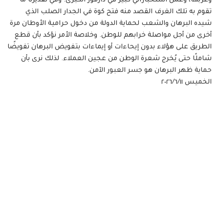
وغربها، وعمل استخباراتي كبير في دارفور الكبرى. وفي تقديرنا ما
تقوم به تلك الغرف القصد منه فتح كوة في الجدار الصلب الذي
شيده البرهان والشعب لحماية الدولة من دخول حرامية الأوطان مرة
أخرى من أجل مواصلة خرابهم للوطن. وخلاصة الأمر نؤكد بأن قطع
الطريق على هؤلاء بدون إيحاءات أو إيماءات بتفويض البرهان تفويضًا
شاملًا حتى يُخرج شعرة الوطن من عجين العملاء. لذلك نرى بأن
حماية ظهر البرهان هو جسر العبور الآمن.
الخميس ٢٠٢٦/٦/١١