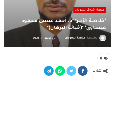
منصة اشواق السودان
*خلاصة الأمر* *د. أحمد عيسى محمود
عيساوي* *(خيانة البرهان)*
بواسطة
منصة السودان
في
يونيو 11, 2026
0
شارك