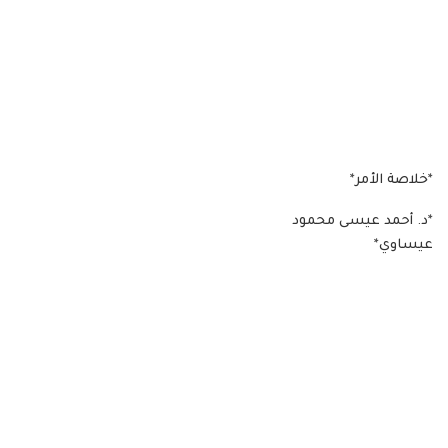
*خلاصة الأمر*
*د. أحمد عيسى محمود
عيساوي*