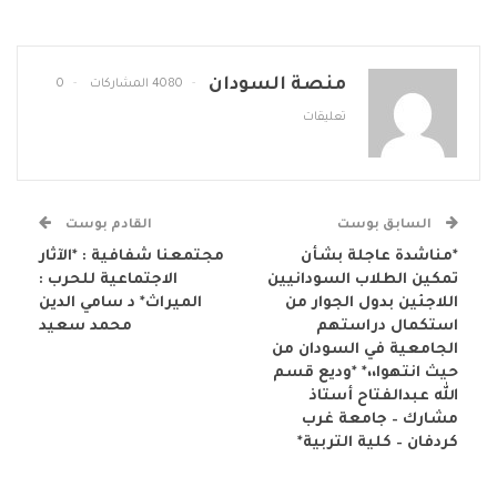
منصة السودان
4080 المشاركات
0
تعليقات
السابق بوست
القادم بوست
*مناشدة عاجلة بشأن
مجتمعنا شفافية : *الآثار
تمكين الطلاب السودانيين
الاجتماعية للحرب :
اللاجئين بدول الجوار من
الميراث* د سامي الدين
استكمال دراستهم
محمد سعيد
الجامعية في السودان من
حيث انتهوا،،* *وديع قسم
الله عبدالفتاح أستاذ
مشارك – جامعة غرب
كردفان – كلية التربية*