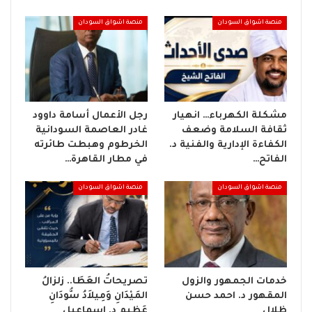
منصة اشواق السودان
منصة اشواق السودان
مشكلة الكهرباء… انهيار
رجل الأعمال أسامة داوود
ثقافة السلامة وضعف
غادر العاصمة السودانية
الكفاءة الإدارية والفنية د.
الخرطوم وهبطت طائرته
الفاتح…
في مطار القاهرة…
منصة اشواق السودان
منصة اشواق السودان
خدمات الجمهور والزول
تصريحاتُ العَطَا.. زلزالُ
المقهور د. احمد حسن
المَيْدَانِ وَمِيلاَدُ سُّودَانِ
ظلال
عَظِيمِ د. إسماعيل