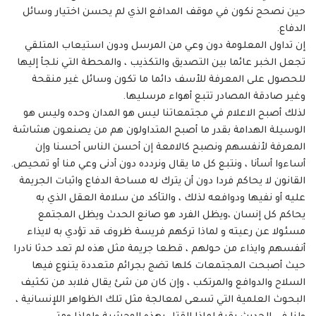
حين نصحح نكون في موقف المدافع الذي لم يحسن اختيار وسائل
الدفاع.
إن تداول المعلومة دون وعي من المرسل ودون استيعاب المتلقي
تجعل الخبر عائما بين التصديق والتكذيب ، والمحطة التي نلجأ إليها
للحصول على المعرفة للأسف دائما ما تكون وسائل غير منقحة
وغير صادقة المصادر تتبع أهواء مرسليها.
لذلك أصبح الاعلام في مجتمعاتنا ليس هو المدان وحده وليس هو
الوسيلة الهدامة بقدر ما أصبح المتداولون هم من يصنعون هشاشة
المعرفة لأنفسهم ونصبح كالامعة إن أحسن الناس أحسنا وإن
أساءوا أسأنا ، ونتبع كل ما يقال ونردده دون أدنى وعي منا أو تمحيص.
القانون لا يحاكم فردا دون أن يترك له مساحة الدفاع واثبات الجريمة
عليه أو نفيها ودوافعه لذلك ، والتأكد من سلامة العقل الذي به
يحاكم كل إنسان ،ويظل الفرد هو صانع الحدث ويظل المجتمع
مسئولا عن رعيته و لماذا تركهم فريسة ظروف قد تؤدي به لايذاء
أنفسهم وايذاء من حولهم ، قطعا جريمة مثل هذه لم تعد حدثا نادرا
حيث أصبحت المجتمعات كلها تضج بجرائم متعددة يتنوع فيها
السلاح والدوافع والمرتكب ، وإن كان من شئ يقال فلابد من تكثيف
البحوث العلمية التي تسعى لمعالجة مثل تلك الظواهر اللإنسانية ،