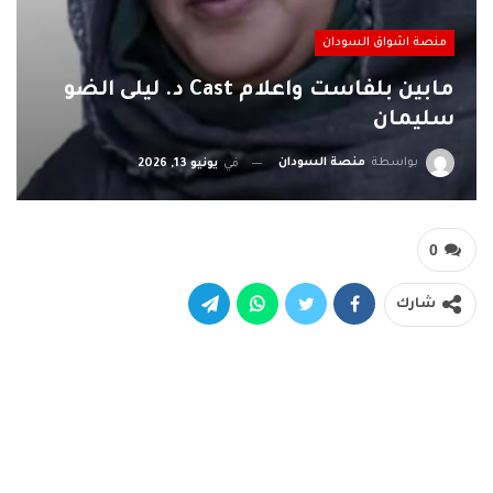
منصة اشواق السودان
مابين بلفاست واعلام Cast د. ليلى الضو
سليمان
بواسطة
منصة السودان
في
يونيو 13, 2026
0
شارك