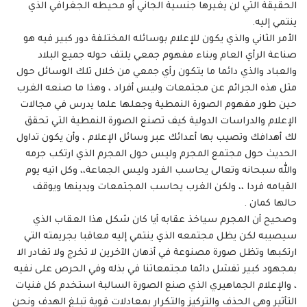
الحقيقة التي لن يغيرها جنسية الجاني أو محيطه الجغرافي الذي
ينتمي إليه.
الأمر الثاني والذي يكون للإعلام بوسائله المختلفة دور كبير فيه هو
صناعة الرأي العام وبناء مفهوم جمعي يلتف حوله جميع البلاد
والعباد والذي دائما ما يتكون رأي جمعي من خلال تلك الوسائل حول
مثل هذه الجرائم عن مجتمعات وليس أفراد ، وهذا ما صنعه الغرب
حين طور مفهوم الصورة النمطية وجعلها علما يدرس في مجالات
الإعلام والدراسات الدولية كيف تصنع الصورة النمطية التي تحقق
لك أهدافك وتصيب بها أعدائك عبر وسائل الإعلام ، وأن يكون تداول
الحديث حول مجتمع المجرم وليس حول المجرم الذي ارتكب جرمه
والله سبحانه وتعالى يحاسب الفرد وليس الجماعة،، وكل اتيه يوم
القيامه فردا ،، ولكن الغرب يحاسب المجتمعات ويدينها ويوقف
حالها كمان .
وصحيح أن المجرم سياخذ عقابه أيا كان شكل هذا العقاب الذي
سيصيبه لكن يظل مجتمعه الذي ينتمي إليه معاقبا بجريمته التي
ارتكبها وتظل صورة مصنوعة في أذهان الآخرين لا تخرج ولا تغادر الا
بمجهود كبير تفشل دائما مجتمعاتنا في بذله وفي الحرص على نفيه
، والإعلام الجماهيري الذي صنع الصورة السالبة استخدم كل فنيات
التأثير وهي الحذف والتركيز والتكرار بمعادلات قوية تبلغ الهدف ونحن