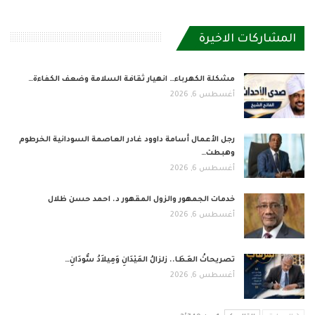
المشاركات الاخيرة
مشكلة الكهرباء… انهيار ثقافة السلامة وضعف الكفاءة…
أغسطس 6, 2026
رجل الأعمال أسامة داوود غادر العاصمة السودانية الخرطوم
وهبطت…
أغسطس 6, 2026
خدمات الجمهور والزول المقهور د. احمد حسن ظلال
أغسطس 6, 2026
تصريحاتُ العَطَا.. زلزالُ المَيْدَانِ وَمِيلاَدُ سُّودَانِ…
أغسطس 6, 2026