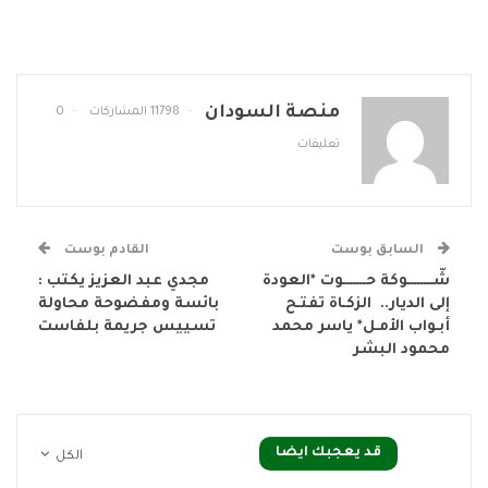
منصة السودان
11798 المشاركات
0
تعليقات
السابق بوست
القادم بوست
شّــــــــوكة حـــــــوت *العودة
مجدي عبد العزيز يكتب :
إلى الديار.. الزكـاة تفتـح
بائسة ومفضوحة محاولة
أبـواب الأمـل* ياسر محمد
تسييس جريمة بلفاست
محمود البشر
قد يعجبك ايضا
الكل