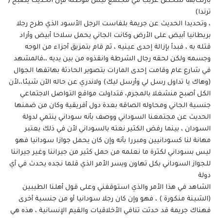
بارتكابها شخص غريب في مجتمع ليس موطنه فإن الحديث يصبح (
ترندا)
، وتحديدا الحديث عن جريمة بلفاست الرجل الأسود الذي طرح رجلا
بريطانيا أبيض على الأرض وكانت الجاني يحمل سلاحا أبيض وأراد
قتله به ، فبدأ بإزالة إحدى عينيه ، ثم قام بتمزيق أجزاء من الوجه
وجسمه ولكن لحقه رجال الشرطة وانقذوه من بين يديه ،،فالمشهد
في شارع عام وقامت إحدى المارات بتصوير الحادثة بهاتفها الجوال
(وهاك يا تداول رسل لي وأرسل ليك) ولاندري عن حاله الآن شيئا،،لأن
الكل أصبح منشغلا بالمجرم، فتداولت مواقع التواصل الاجتماعي
جنسية الجاني ومحاوله الصاقه بعدة دول أفريقية وكان من ضمنها
الحديث عن مجتمعنا السوداني ووصف بأنه سوداني ينتمي لدولة
السودان ، بينما رفض الكثير نعته بالسوداني لأن في ذلك يعتبر
مهانة لنا كسودانيين ومبررا بأنه وإن كان يحمل جوازا سودانيا فهو
ليس بسوداني لكثرة ما نعلمه من حمل كثير من جيراننا وغير جيراننا
للجواز السوداني بكل تهاون ويسر الأمر الذي قلما نجده يحدث في أي
دولة
الشاهد في هذا الأمر والذي استوقفني وعلى قول أهلنا الطيبين
(الشينة منكورة ) ، فهو وإن كان رجلا سودانيا أو من جنسية أخرى
فهناك جريمة قد حدثت تنافي الأخلاقيات والقيم الإنسانية ، هذه هي