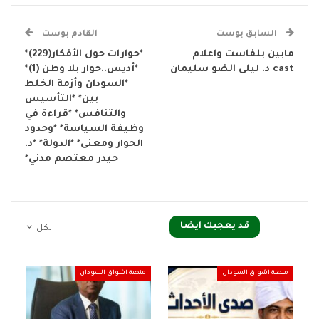
السابق بوست
القادم بوست
مابين بلفاست واعلام
*حوارات حول الأفكار(229)*
cast د. ليلى الضو سليمان
*أديس..حوار بلا وطن (1)*
*السودان وأزمة الخلط
بين* *التأسيس
والتنافس* *قراءة في
وظيفة السياسة* *وحدود
الحوار ومعنى* *الدولة* *د.
حيدر معتصم مدني*
قد يعجبك ايضا
الكل
منصة اشواق السودان
منصة اشواق السودان