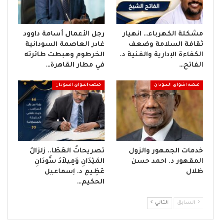
مشكلة الكهرباء… انهيار
رجل الأعمال أسامة داوود
ثقافة السلامة وضعف
غادر العاصمة السودانية
الكفاءة الإدارية والفنية د.
الخرطوم وهبطت طائرته
الفاتح…
في مطار القاهرة…
منصة اشواق السودان
منصة اشواق السودان
خدمات الجمهور والزول
تصريحاتُ العَطَا.. زلزالُ
المقهور د. احمد حسن
المَيْدَانِ وَمِيلاَدُ سُّودَانِ
ظلال
عَظِيمِ د. إسماعيل
الحكيم…
السابق
التالي