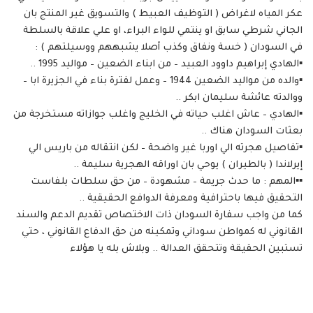
عكر المياه لاغراض ( التوظيف العبيط ) والتسويق غير المنتج بان
الجاني شرطي سابق او ينتمي للواء البراء، او علي علاقة بالسلطة
في السودان ( خسة ونفاق وكذب أصلا يشبههم ووسيلتهم ) :
▪️الهادي إبراهيم داوود العبيد – من ابناء الضعين – مواليد 1995 ..
▪️والده من مواليد الضعين 1944 – وعمل لفترة بناء في الجزيرة ابا –
ووالدته عائشة سليمان ابكر ..
▪️الهادي – عاش اغلب حياته في الخليج واغلب جوازاته مستخرجة من
بعثات السودان هناك ..
▪️تفاصيل هجرته الي اوربا غير واضحة – لكن انتقاله من باريس الي
إيرلاندا ( بالطيران ) يوحي بان اوراقه الهجرية سليمة ..
▪️▪️المهم : ما حدث جريمة – مشهودة – من حق سلطات بلفاست
التحقيق فيها باحترافية ومعرفة الدوافع الحقيقية ..
كما من واجب سفارة السودان ذات الاختصاص تقديم الدعم والسند
القانوني له كمواطن سوداني وتمكينه من حق الدفاع القانوني ، حتي
تستبين الحقيقة وتتحقق العدالة .. وبلاش بله يا هؤلاء