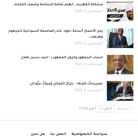
مشكلة الكهرباء… انهيار ثقافة السلامة وضعف الكفاءة…
أغسطس 6, 2026
رجل الأعمال أسامة داوود غادر العاصمة السودانية الخرطوم
وهبطت…
أغسطس 6, 2026
خدمات الجمهور والزول المقهور د. احمد حسن ظلال
أغسطس 6, 2026
تصريحاتُ العَطَا.. زلزالُ المَيْدَانِ وَمِيلاَدُ سُّودَانِ…
أغسطس 6, 2026
السابق
التالي
1 من 3٬740
سياسة الخصوصية
اتصل بنا
من نحن