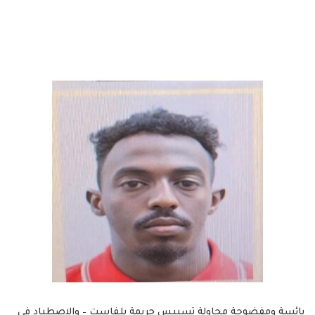
بائسة ومفضوحة محاولة تسييس جريمة بلفاست – والاصطياد في