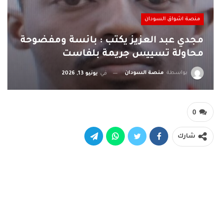
منصة اشواق السودان
مجدي عبد العزيز يكتب : بائسة ومفضوحة
محاولة تسييس جريمة بلفاست
بواسطة
منصة السودان
في
يونيو 13, 2026
0
شارك