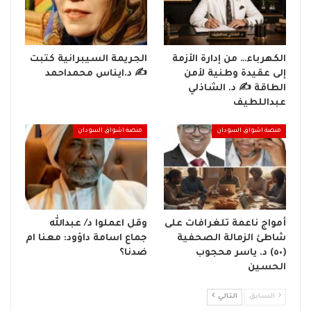
الكهرباء… من إدارة الأزمة
الجريمة السيبرانية كتبت
إلى عقيدة وطنية لأمن
✍ د.ايناس محمداحمد
الطاقة ✍️ د. الشاذلي
عبداللطيف
منصة اشواق السودان
منصة اشواق السودان
أمواج ناعمة تلغرافات على
وقل اعملوا د/ عبدالله
شاطئ الزمالة الصحفية
جماع اسامة داؤود: معنا ام
(٥٠) د. ياسر محجوب
ضدنا؟
الحسين
السابق
التالي