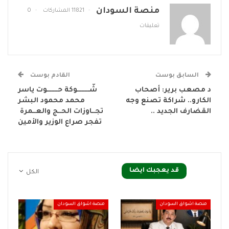
منصة السودان
11821 المشاركات
0
تعليقات
السابق بوست
القادم بوست
د مصعب برير: أصحاب
شّــــــــوكة حـــــــوت ياسر
الكارو.. شراكة تصنع وجه
محمد محمود البشر
القضارف الجديد ..
تجــاوزات الحــج والعــمرة
تفجر صراع الوزير والأمين
قد يعجبك ايضا
الكل
منصة اشواق السودان
منصة اشواق السودان