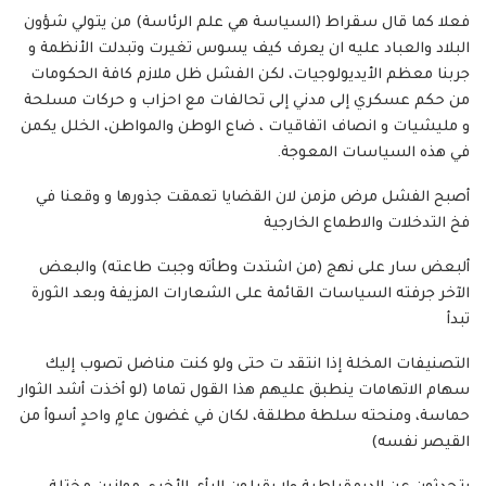
فعلا كما قال سقراط (السياسة هي علم الرئاسة) من يتولي شؤون
البلاد والعباد عليه ان يعرف كيف يسوس تغيرت وتبدلت الأنظمة و
جربنا معظم الأيديولوجيات، لكن الفشل ظل ملازم كافة الحكومات
من حكم عسكري إلى مدني إلى تحالفات مع احزاب و حركات مسلحة
و مليشيات و انصاف اتفاقيات ، ضاع الوطن والمواطن، الخلل يكمن
في هذه السياسات المعوجة.
أصبح الفشل مرض مزمن لان القضايا تعمقت جذورها و وقعنا في
فخ التدخلات والاطماع الخارجية
ألبعض سار على نهج (من اشتدت وطأته وجبت طاعته) والبعض
الآخر جرفته السياسات القائمة على الشعارات المزيفة وبعد الثورة
تبدأ
التصنيفات المخلة إذا انتقد ت حتى ولو كنت مناضل تصوب إليك
سهام الاتهامات ينطبق عليهم هذا القول تماما (‏لو أخذت أشد الثوار
حماسة، ومنحته سلطة مطلقة، لكان في غضون عامٍ واحدٍ أسوأ من
القيصر نفسه)