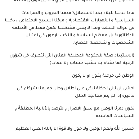
يتحدثون عن الديمقراطية ولا يقبلون الرأي الأخرى موازين مختلة.
ماذا قدمنا للبلاد بعد الاستقلال؟ قدمنا الحروب و الصراعات
السياسية و الانهيارات الاقتصادية و مزقنا النسيج الاجتماعي ، دخلنا
في عوالم التخلف وهذا لا يعنى مشكلتنا تكمن فقط في الأنظمة
الدكتاتورية بل معظم الساسة و النخب بارعون في اغتيال
الشخصيات و شخصنة القضايا.
(الاستبداد صفة للحكومة المطلقة العنان التي تتصرف في شؤون
الرعية كما تشاء بلا خشية حساب ولا عقاب)
الوطن في مرحلة يكون او لا يكون
أخشى أن تاتي لحظة نبكي على اطلال وطن جميعنا شركاء في
تدميره إذا لم يتم معالجة الخلل
نكون دمرنا الوطن مع سبق الاصرار والترصد بالأنانية المطلقةَ و
السياسات الفاسدة.
حسبي الله ونعم الوكيل ولا حول ولا قوة الا بالله العلي العظيم