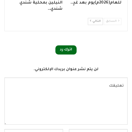
للعام(2026م)يوم بعد غدٍ…
النيلين بمحلية شندي
شندي…
السابق
التالي
اترك رد
لن يتم نشر عنوان بريدك الإلكتروني.