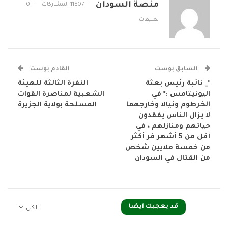
منصة السودان
11807 المشاركات
0
تعليقات
السابق بوست
القادم بوست
*_ نائبة رئيس بعثة
النفرة الثالثة للهيئة
اليونيتامس :* في
الشعبية لمناصرة القوات
الخرطوم ونيالا وخارجهما
المسلحة بولاية الجزيرة
لا يزال الناس يفقدون
حياتهم ومنازلهم ، في
أقل من 5 أشهر فر أكثر
من خمسة ملايين شخص
من القتال في السودان
قد يعجبك ايضا
الكل