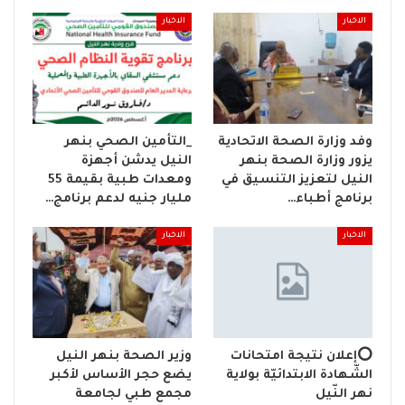
الاخبار
الاخبار
وفد وزارة الصحة الاتحادية
_التأمين الصحي بنهر
يزور وزارة الصحة بنهر
النيل يدشن أجهزة
النيل لتعزيز التنسيق في
ومعدات طبية بقيمة 55
برنامج أطباء…
مليار جنيه لدعم برنامج…
الاخبار
الاخبار
⭕إعلان نتيجة امتحانات
وزير الصحة بنهر النيل
الشّهادة الابتدائيّة بولاية
يضع حجر الأساس لأكبر
نهر النّيل
مجمع طبي لجامعة