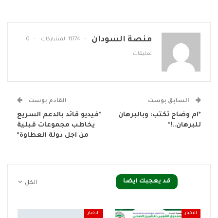
منصة السودان
11774 المشاركات
0
تعليقات
السابق بوست
القادم بوست
*ام وضاح تكتب: وبالبرهان
*فيديو قائد بالدعم السريع
للبرهان..!*
يخاطب مجموعات قبلية
من اجل دولة العطاوة*
قد يعجبك ايضا
الكل
الاخبار
الاخبار