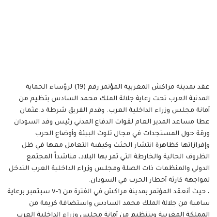
عقد بمدينة مراكش المغربية المؤتمر رقم (19) لرؤساء الحماية
المدنية العرب تحت رعاية جلالة الملك محمد السادس بتظيم من
أمانة مجلس وزراء الداخلية العرب. وقدم الفريق شرطة د.عثمان
عطا مساعد المدير العام لقوات الدفاع المدني رئيس وفد السودان
ورقة حول المستجدات في مجال تلوث البيئة وأوضاع الحرب
وإفرازاتها كظاهرة انتشار الجثث وكيفية التعامل معها في ظل
الظروف الحالية والخارطة التي تمر بها البلاد، مناشداً المجتمع
الدولي والمنظمات ذات الصلة ومجلس وزراء الداخلية العرب التدخل
لمواجهة كارثة أخطار الحرب في السودان.
، حيث أنعقد المؤتمر بمدينة مراكش في الفترة من ٦-٧ سبتمبر برعاية
سامية من جلالة الملك محمد السادس واستضافة كريمة من
المملكة المغربية وبتنظيم من أمانة مجلس وزراء الداخلية العرب