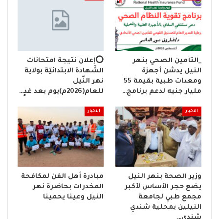
_التأمين الصحي بنهر
⭕إعلان نتيجة امتحانات
النيل يدشن أجهزة
الشّهادة الابتدائيّة بولاية
ومعدات طبية بقيمة 55
نهر النّيل
مليار جنيه لدعم برنامج…
للعام(2026م)يوم بعد غدٍ…
الاخبار
الاخبار
وزير الصحة بنهر النيل
مبادرة أهل الفن لمكافحة
يضع حجر الأساس لأكبر
المخدرات بحاضرة نهر
مجمع طبي لجامعة
النيل وعينا يحمينا
النيلين بمحلية شندي
شندي…