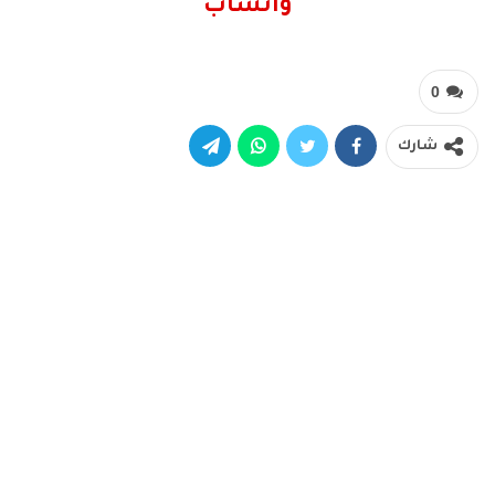
واتساب
0
شارك