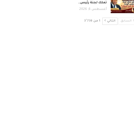
تملك لجنة رئيس…
أغسطس 6, 2026
السابق
التالي
1 من 3٬736