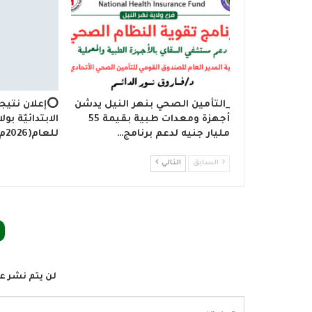
_التأمين الصحي بنهر النيل يدشن
⭕إعلان نتيجة
أجهزة ومعدات طبية بقيمة 55
الابتدائيّة بول
مليار جنيه لدعم برنامج…
للعام(2026م)يوم بعد غدٍ…
السابق
التالي
لن يتم نشر عن