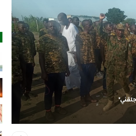
لقني*