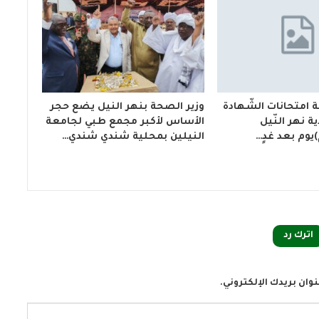
 امتحانات الشّهادة
وزير الصحة بنهر النيل يضع حجر
اية نهر النّيل
الأساس لأكبر مجمع طبي لجامعة
النيلين بمحلية شندي شندي…
اترك رد
وان بريدك الإلكتروني.