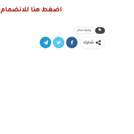
اضغط هنا للانضمام 
ولاية سنار
شارك