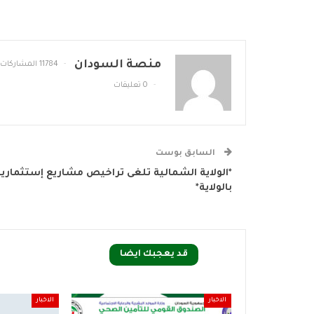
منصة السودان
11784 المشاركات
0 تعليقات
السابق بوست
*الولاية الشمالية تلغى تراخيص مشاريع إستثمارية
بالولاية*
قد يعجبك ايضا
الاخبار
الاخبار