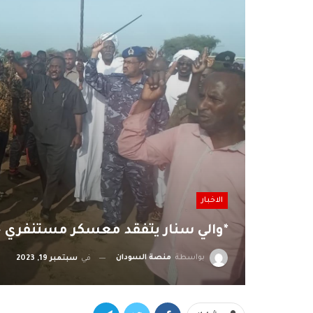
الاخبار
*والي سنار يتفقد معسكر مستنفري ج
بواسطة
منصة السودان
في
سبتمبر 19, 2023