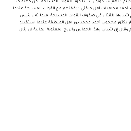
ريم وأنهم سيكونون سنداً قوياً للقوات المسلحة.. من جهته حيا
مين محمد أحمد مجاهدات أهل جلقني ووقفتهم مع القوات المسلحة عندما
ليوم شبابها للقتال في صفوف القوات المسلحة. فيما ثمن رئيس
ر دكتور محجوب أحمد محمد دور اهل المنطقة عندما استقبلوا
وقال إن شباب بهذا الحماس والروح المعنوية العالية لن ينال