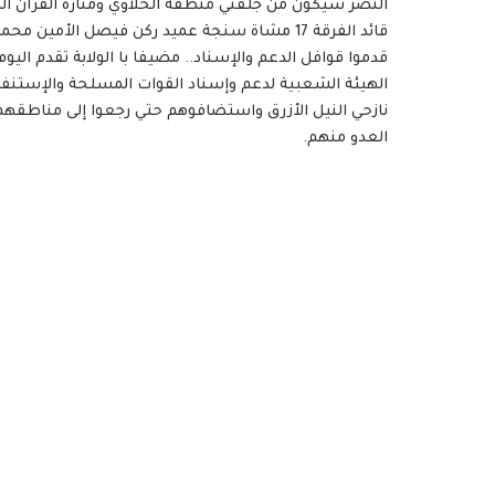
النصر سيكون من جلقني منطقة الخلاوي ومنارة القرآن الك
قائد الفرقة 17 مشاة سنجة عميد ركن فيصل الأ
قدموا قوافل الدعم والإسناد.. مضيفا با الولابة تقدم ا
الهيئة الشعبية لدعم وإسناد القوات المسلحة والإستنفا
نازحي النيل الأزرق واستضافوهم حتي رجعوا إلى مناطقهم 
العدو منهم.