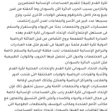
لكرة القدم (فيفا) لتقديم المساعدات الإنسانية للمتضررين
والنازحين بسبب الحرب الدائرة الآن بالسودان وما ألحقته من ضرر
بليغ ودمار كامل بالخرطوم وبعض الولايات الأخرى تشرد ونزح
بسببها عدد كبير من الأسر والجماعات لمدن أخرى إحتضنت
معسكرات النزوح والتجمعات بحثا عن الإيواء والإستقرار والسلام.
فى مستهل الإجتماع أشاد الإتحاد السودانى لكرة القدم بهذه
المبادرة الطيبة المفعمة بروح التضامن من قبل العائلة الرياضية
الدولية لكرة القدم مثمنا دور الفيفا فى تقديم مثل هذه المبادرات
والبرامج الإنسانية للمجتمعات تحت مظلة الإنسانية والسلام خاصة
فى المجتمعات والدول التى تحصل فيها الحروب والكوارث الطبيعية
مثل الحرب الدائرة بالسودان.
وأشاد الاتحاد السودانى لكرة القدم بالإتحادات المحلية لكرة القدم
والأندية والقيادات الرياضية بالولايات المختلفة التى فتحت الدور
والملاعب والمراكز الرياضية والمنازل وكذلك المدارس لإقامة
معسكرات الإيواء والتجمعات الآمنة وفى سبيل تحقيق ذلك فإن
الإتحاد السودانى لكرة القدم رحب بكل المساعدات الإنسانية خاصة
فى مجال الغذاء والدواء والكساء وأعلن كامل التنسيق والتعاون مع
مكاتب الأمم المتحدة ومكاتب اليونسف والمنظمات الطوعية التى
لديها إتفاقيات مع الفيفا بالسودان لإنجاح برنامج المساعدات