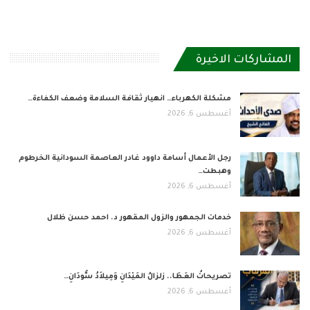
المشاركات الاخيرة
مشكلة الكهرباء… انهيار ثقافة السلامة وضعف الكفاءة…
أغسطس 6, 2026
رجل الأعمال أسامة داوود غادر العاصمة السودانية الخرطوم
وهبطت…
أغسطس 6, 2026
خدمات الجمهور والزول المقهور د. احمد حسن ظلال
أغسطس 6, 2026
تصريحاتُ العَطَا.. زلزالُ المَيْدَانِ وَمِيلاَدُ سُّودَانِ…
أغسطس 6, 2026