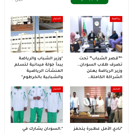
الكل
رياضية
الاخبار
*​”قصر الشباب” تحت
*وزير الشباب والرياضة
تصرف طلاب السودان..
يبدأ جولة ميدانية لتسلم
وزير الرياضة يعلن
المنشآت الرياضية
الشراكة الكاملة…
والشبابية بالخرطوم*
الاخبار
الاخبار
*نادي الأمل عطبرة يتحفز
*.السودان يشارك في