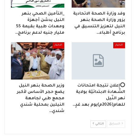
وفد وزارة الصحة الاتحادية
_التأمين الصحي بنهر
يزور وزارة الصحة بنهر
النيل يدشن أجهزة
النيل لتعزيز التنسيق في
ومعدات طبية بقيمة 55
برنامج أطباء…
مليار جنيه لدعم برنامج…
الاخبار
الاخبار
⭕إعلان نتيجة امتحانات
وزير الصحة بنهر النيل
الشّهادة الابتدائيّة بولاية
يضع حجر الأساس لأكبر
نهر النّيل
مجمع طبي لجامعة
للعام(2026م)يوم بعد غدٍ…
النيلين بمحلية شندي
شندي…
السابق
التالي