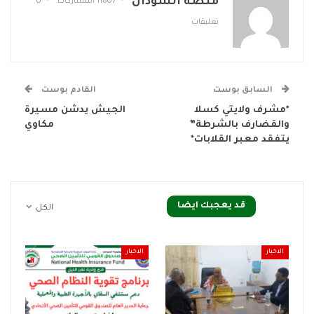
منصة السودان
11807 المشاركات
0
تعليقات
السابق بوست
القادم بوست
*مشرف ولايتي كسلا
الجيش يدشن مسيرة
والقضارف بالشرطة”
مكاوي
يتفقد معبر القلابات*
قد يعجبك ايضا
الكل
الاخبار
الاخبار