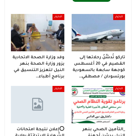
الاخبار
الاخبار
تاركو تُدشِّنُ رحلاتها إلى
وفد وزارة الصحة الاتحادية
القصيم في 20 أغسطس
يزور وزارة الصحة بنهر
كوجهة سابعة بالسعودية
النيل لتعزيز التنسيق في
بورتسودان / مصطفي…
برنامج أطباء…
الاخبار
الاخبار
_التأمين الصحي بنهر
⭕إعلان نتيجة امتحانات
النيل يدشن أجهزة
الشّهادة الابتدائيّة بولاية