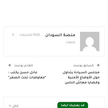
منصة السودان
11836 المشاركات
0
تعليقات
السابق بوست
القادم بوست
مجلس السيادة يتداول
عادل حسن يكتب :
حول الأوضاع الأمنية
*مفاوضات تحت الصفر*
وقضايا معاش الناس
قد يعجبك ايضا
الكل