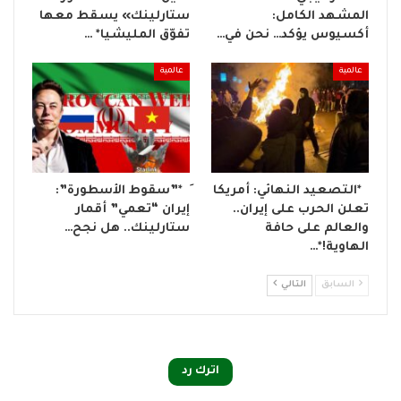
المشهد الكامل:
ستارلينك» يسقط معها
أكسيوس يؤكد… نحن في…
تفوّق المليشيا* …
عالمية
عالمية
‏ *التصعيد النهائي: أمريكا
️َ *”سقوط الأسطورة”:
تعلن الحرب على إيران..
إيران “تعمي” أقمار
والعالم على حافة
ستارلينك.. هل نجح…
الهاوية!*…
السابق
التالي
اترك رد