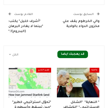
السابق بوست
القادم بوست
والي الخرطوم يقف علي
*أشرف خليل* يكتب:
مخزون الدواء بالولاية
*بينما لا يغادر البرهان
(البدروم)!.*
قد يعجبك ايضا
الكل
عالمية
تقرير اخباري
* النهاية* *الشلل
*تحوّل استراتيجي خطير*
الاستراتيجي* *انكشاف
*حين تسقط «أسطورة