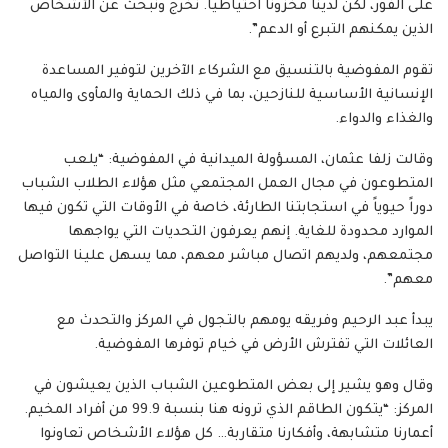
على الفور، لكن لدينا مخزوناً احتياطياً. نخرج ونبحث عن الأشخاص
الذين يمكنهم التبرع أو الدعم”.
تقوم المفوضية بالتنسيق مع الشركاء الآخرين لتوفير المساعدة
الإنسانية الأساسية للنازحين، بما في ذلك الحماية والمأوى والمياه
والغذاء والدواء.
وقالت زلفا عثمان، المسؤولة الميدانية في المفوضية: “يلعب
المتطوعون في مجال العمل المجتمعي مثل هؤلاء الطلاب الشباب
دوراً حيوياً في استجابتنا الطارئة، خاصة في الأوقات التي تكون فيها
الموارد محدودة للغاية. إنهم يعرفون التحديات التي يواجهها
مجتمعهم، ولديهم اتصال مباشر معهم، مما يسهل علينا التواصل
معهم”.
يبدأ عبد الرحيم وفريقه يومهم بالتجول في المركز والتحدث مع
العائلات التي تفترش الأرض في خيام توفرها المفوضية.
وقال وهو يشير إلى بعض المتطوعين الشباب الذين يعيشون في
المركز: “يتكون الطاقم الذي ترونه هنا بنسبة 99.9 من أفراد المخيم.
أعمارنا متشابهة، وأفكارنا متقاربة… كل هؤلاء الأشخاص تعاونوا