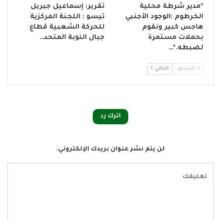
*مدير شرطة محلية
تقرير: إسماعيل جبريل
الخرطوم :الوجود الأجنبي
تيسو : اللجنة المركزية
هاجس كبير ونقوم
للحركة الشعبية قطاع
بحملات مستمرة
جبال النوبة المتحد…
لضبطه.*…
السابق
التالي
اترك رد
لن يتم نشر عنوان بريدك الإلكتروني.