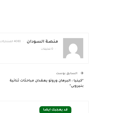
منصة السودان
4080 المشاركات
0 تعليقات
السابق بوست
*كينيا : البرهان وروتو يعقدان مباحثات ثنائية
بنيروبى*
قد يعجبك ايضا