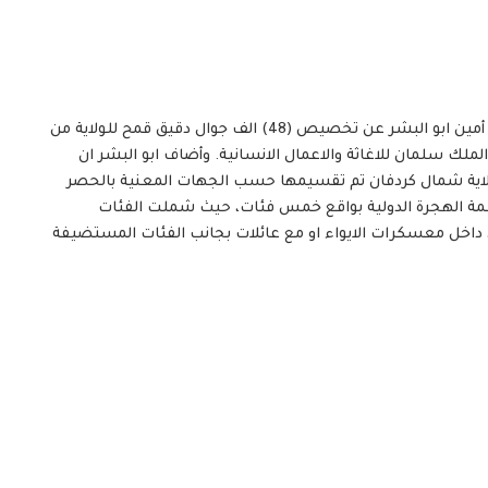
كشف مفوض العون الانساني بولاية شمال كردفان طارق أمين ابو البشر عن تخصيص (48) الف جوال دقيق قمح للولاية من
مركز الملك سلمان للاغاثة والاعمال الانسانية. وأضاف ابو البشر ان
رة متأثرة بالحرب بولاية شمال كردفان تم تقسيمها حسب الجهات المعنية بالحصر
منظمة الهجرة الدولية بواقع خمس فئات، حيث شملت الفئات
ن داخل معسكرات الايواء او مع عائلات بجانب الفئات المستضيفة