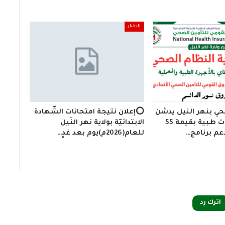
الاخبار
حي بنهر النيل يدشن
⭕إعلان نتيجة امتحانات الشّهادة
أجهزة ومعدات طبية بقيمة 55
الابتدائيّة بولاية نهر النّيل
دعم برنامج…
للعام(2026م)يوم بعد غدٍ…
اترك رد