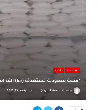
إقتصادية
الاخبار
*منحة سعودية تستهدف (65) الف اسرة بشمال كردفان*
بواسطة
منصة السودان
في
نوفمبر 13, 2023