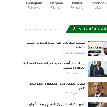
Instagram
Telegram
Twitter
Facebook
Followers
Friends
Followers
Likes
المشاركات الاخيرة
مشكلة الكهرباء… انهيار ثقافة السلامة وضعف
الكفاءة…
أغسطس 6, 2026
رجل الأعمال أسامة داوود غادر العاصمة السودانية
الخرطوم وهبطت…
أغسطس 6, 2026
خدمات الجمهور والزول المقهور د. احمد حسن
ظلال
أغسطس 6, 2026
تصريحاتُ العَطَا.. زلزالُ المَيْدَانِ وَمِيلاَدُ سُّودَانِ…