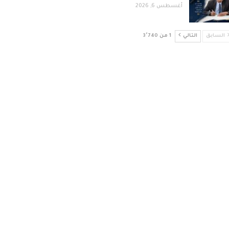
أغسطس 6, 2026
السابق
التالي
1 من 3٬740