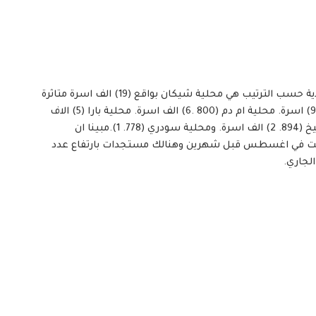
واشار المفوض الى ان اكثر المحليات المتاثرة بالحرب بالولاية حسب الترتيب هي محلية شيكان بواقع (19) الف اسرة متاثرة
بالحرب. محلية ام روابة (17) الف اسرة. محلية الرهد (255 .9) اسرة. محلية ام دم (800 .6) الف اسرة. محلية بارا (5) الاف
اسرة. محلية غرب بارا (85 .4) الف اسرة. محلية جبرة الشيخ (894. 2) الف اسرة. ومحلية سودري (778. 1).مبينا ان
كانت في اغسطس قبل شهرين وهنالك مستجدات بارتفاع عدد