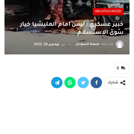
UNCATEGORIZED
خبير عسكري : ليس امام المليشيا خيار
سوى الاستسلام
بواسطة
منصة السودان
في
نوفمبر 20, 2023
0
شارك