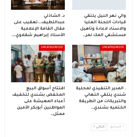
والي نهر النيل يلتقي
د. الشاذلي
قيادات اللجنة العليا
عبداللطيف….تعقيب على
والاسناد لاعادة وتاهيل
مقال القامة الإعلامية
مستشفي المك نمر…
الأستاذ إبراهيم شقلاوي.…
UNCATEGORIZED
UNCATEGORIZED
. المدير التنفيذي لمحلية
افتتاح أسواق البيع
شندي يتلقي التهاني
المخفض بشندي لتخفيف
والتبريكات من الطريقة
أعباء المعيشة على
الختميه بشندي…
المواطنين أبوبكر الأمين
ممثل…
السابق
التالي