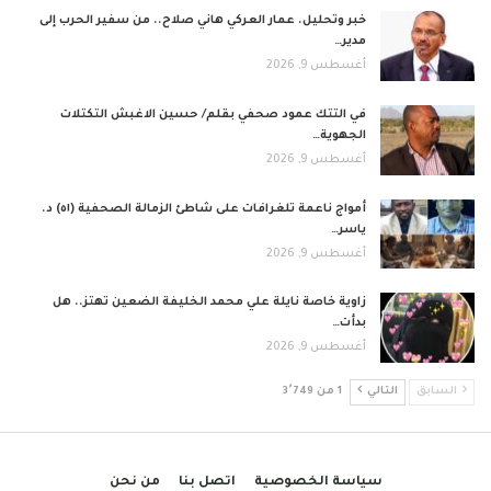
خبر وتحليل. عمار العركي هاني صلاح.. من سفير الحرب إلى
مدير…
أغسطس 9, 2026
في التتك عمود صحفي بقلم/ حسين الاغبش التكتلات
الجهوية…
أغسطس 9, 2026
أمواج ناعمة تلغرافات على شاطئ الزمالة الصحفية (٥١) د.
ياسر…
أغسطس 9, 2026
زاوية خاصة نايلة علي محمد الخليفة الضعين تهتز.. هل
بدأت…
أغسطس 9, 2026
السابق
التالي
1 من 3٬749
سياسة الخصوصية
اتصل بنا
من نحن