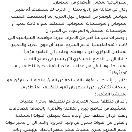
إستراتيجية لمجمل الأوضاع في السودان.
وقال في مقابلة مع راديو دبنقا ان الحرب لم تستهدف أي تغيير
سياسي للوضع في السودان قبل الحرب إنما إستهدفت الشعب
السوداني والمؤسسات السودانية المختلفة سواء كانت مدنية أو
المؤسسات العسكرية الموجودة في السودان.
واوضح انه سياساً كثير من الأحزاب غيرت مواقفها السياسية التي
كانت دائمة لمليشيا الدعم السريع، مبيناً ان قوي الحرية والتغيير
المجلس المركزي غيرت موقفها وعادت الي القاهرة مؤخراً.
وأشار الي ان الوضع العسكري الآن يسير في صالح القوات
المسلحة، وما تبقي من عمليات فقط للتمشيط والتنظيف ربما
تأخذاً وقتاً.
وقال إن إنسحاب القوات المسلحة من الفرق والحاميات بدارفور هو
إنسحاب تكتيكي ومن السهل ان تعود لتنظيف المناطق من
المليشيا المتمردة.
وأكد ان منطقة سلاح المدرعات تم تنظيفها، وتجري عمليات
التمشيط في مناطق جبرة والكلاكلة والأزهري بالإضافة للصحافات.
ولفت الي ان منطقة جبل أولياء تحت سيطرة القوات المسلحة
والفلول من القوات تتجول في ولاية الجزيرة، والمح الي ان تدمير قوات
الدعم السريع لكبري شمبات قطع عنهم الإمداد الرئيسي، وتابع