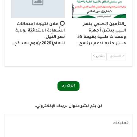
_التأمين الصحي بنهر
⭕إعلان نتيجة امتحانات
النيل يدشن أجهزة
الشّهادة الابتدائيّة بولاية
ومعدات طبية بقيمة 55
نهر النّيل
مليار جنيه لدعم برنامج…
للعام(2026م)يوم بعد غدٍ…
السابق
التالي
اترك رد
لن يتم نشر عنوان بريدك الإلكتروني.