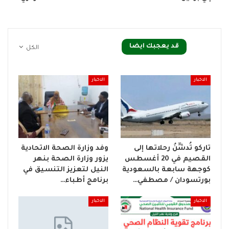
قد يعجبك ايضا
الكل
الاخبار
الاخبار
تاركو تُدشِّنُ رحلاتها إلى
وفد وزارة الصحة الاتحادية
القصيم في 20 أغسطس
يزور وزارة الصحة بنهر
كوجهة سابعة بالسعودية
النيل لتعزيز التنسيق في
بورتسودان / مصطفي…
برنامج أطباء…
الاخبار
الاخبار