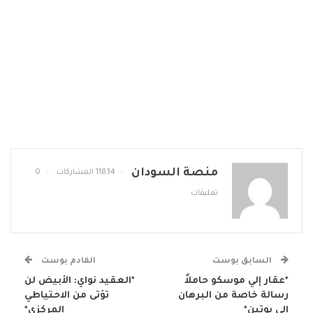
منصة السودان
11834 المشاركات
0
تعليقات
السابق بوست
القادم بوست
*عقار إلي موسكو حاملاً
*العقيد نواي: الأبيض لن
رسالة خاصة من البرهان
تؤتى من الاحتياطي
إلي بوتين*
المركزي*