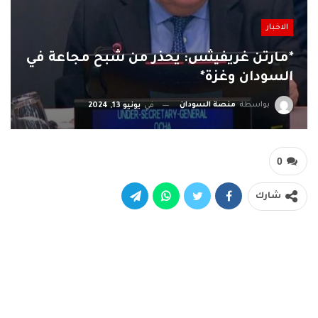
الاخبار
*مارتن غريفيثس: يحذر من شبح مجاعة في
السودان وغزة*
بواسطة
منصة السودان
في
يونيو 13, 2024
0
شارك