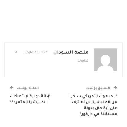
منصة السودان
11827 المشاركات
0
تعليقات
السابق بوست
القادم بوست
*المبعوث الأمريكي ساخرا
*إدانة دولية لإنتهاكات
من المليشيا: لن نعترف
المليشيا المتمردة*
على أية حال بدولة
مستقلة في دارفور*