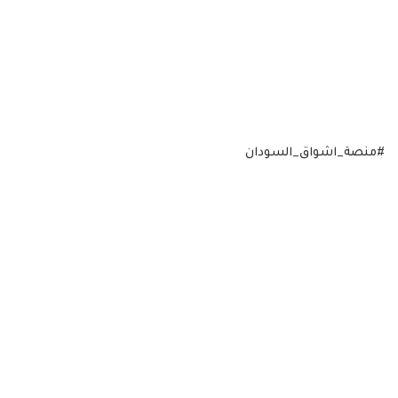
#منصة_اشواق_السودان