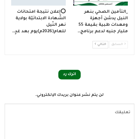
_التأمين الصحي بنهر
⭕إعلان نتيجة امتحانات
النيل يدشن أجهزة
الشّهادة الابتدائيّة بولاية
ومعدات طبية بقيمة 55
نهر النّيل
مليار جنيه لدعم برنامج…
للعام(2026م)يوم بعد غدٍ…
السابق
التالي
اترك رد
لن يتم نشر عنوان بريدك الإلكتروني.