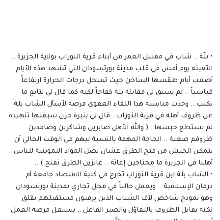
• بلّة .. شاب في مقتبل العمر من أبناء قرية النوراب بولاية الجزيرة ..
التقيته يوم أمس في قلب مدينة بورتسودان التي تشهد هذه الأيام
أصعب أيام طقسها الساخن حيث تسجل درجات الحرارة ارتفاعاً
قياسياً .. لم تسبق لي مقابلة بلة كفاحاً لكنه كما قال لي يتابع ما
نكتب .. وجدت مناسبة هذا اللقاء العفوي فرصة لأسأل الشاب بلة
عن ظروف أهله في قرية النوراب ..قال لي بنبرة حزن سبقتها تنهيدة
لم يستطع حبسها : ( والله الأهل صابرين وشاكرين وصامدين ..
ظروفم صعبة .. الحاجة المهمة بالنسبة ليهم في الوقت الحالي أن
يتمكن الجيش من فتح الطرق عشان تصل المواد التموينية للناس ..
أهلنا في الجزيرة ما محتاجين إغاثة .. عايزين الطرق تفتح ) ..
• الشاب بلة ابن قرية النوراب تخرج في كلية الاقتصاد جامعة أم
درمان الإسلامية .. ويعمل حالياً في محل تجاري بمدينة بورتسودان
وهو نموذج شاخص لآف الشباب الذين يرقبون مستقبلهم بقلق
لكنه يقابل الظروف بالتفاؤل والصبر الفاعل .. يستغل فرصة العمل