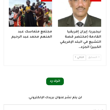
نيجيريا: إيران إفريقيا
مجتمع متماسك عبد
القادمة (مختصر قصة
المنعم محمد عبد الرحيم
التشيع في البلد الإفريقي
الكبير) الجزء…
السابق
التالي
اترك رد
لن يتم نشر عنوان بريدك الإلكتروني.