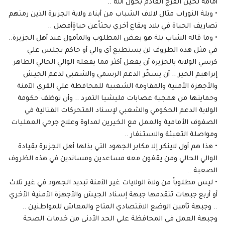
أمامه لحين الفرج القادم بحول الله ..
• وبلة النوراب مثال لالاف الشباب من أبناء ولاية الجزيرة الذين رمتهم
تصاريف الحياة في بلاد وبقاع أخري بحثاًعن حياةٍأفضل ..
• وما قاله الشاب بلة هو بعض المطلوب والمأمول عند أهل الجزيرة..
في مثل هذه الظروف لن يستطيع أي والي أو حاكم يجلس علي
كرسي الولاية بالجزيرة أن يفعل أكثر مما يفعله الوالي الحالي الطاهر
إبراهيم الخير .. أن يسخّر الدعم الرسمي والشعبي لدعم الجيش
والأجهزة الأمنية والمقاومة الشعبية للمحافظة علي القري الآمنة
وحمايتها من همجية عصابات مليشيا التمرد .. وأن توظف حكومة
الولاية الدعم الحكومي والشعبي لإسناد المتحركات القتالية في
الصفوف الأمامية والعمل مع الخيرين لمداوة وعلاج جرحي العمليات
ومواصلة التعبئة والاستنفار ..
• هذا هم أول لاينكر إلا مكابر الجهود التي بذلها أهل الجزيرة بقيادة
الوالي الحالي ومن يقفون معه مساعدين ومساندين في هذه الظروف
الصعبة ..
• ليس مطلوباً من ولاة الولايات غير الآمنة تبديد الجهود في غير ثلاث
أو أربع جبهات تتقدمها جبهة إسناد الجيش والأجهزة الأمنية الأخري
.. وجبهة تأمين الوضع الاقتصادي المتاح والمعاش للمواطنين ..
وجبهة العمل في المحافظة علي الحد الأدنى من خدمات الصحة