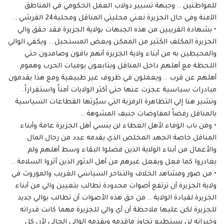
للمواطنين .. وجبهة تسيير دولاب العمل الحكومي في المناطق
الآمنة وفي حال الجزيرة نعني محليتي المناقل ومحلية24 القرشي ..
• بشهادة القريبين من هذه الجبهات بولاية الجزيرة فقد حقق والي
الجزيرة المكلف الكثير من الممكن وبعض المستحيل .. ويكفي الوالي
والمحيطين به من أبناء ولاية الجزيرة أنهم باقون وصامدون حتي
اللحظة مع أهلهم داخل المناقل ويتابعون يوميات الحرب وهموم
أهلهم عن قرب .. ويعملون في ظروف غير طبيعية ومع هذا يقدمون
مبادرات سياسية عجزت عنها حتي أكثر الولايات أمناً واستقراراً..
ونشير هنا إلي التظاهرة الرمزية التي سيّرتها القطاعات السياسية
بالمناقل رفضاً لمفاوضات جنيف المشوهة ..
• ومن باب الوفاء لأهل العطاء لن ينسي أهل الجزيرة عامة وأبناء
المناقل خاصة الجهد المخلص الذي يقدمه عدد من رجال المال
والأعمال من أبناء الولاية الذين فضلوا البقاء وسط أهلهم ولم
يغادروا كما فعل ويفعل غيرهم من أهل الدثور الذين آثروا السلامة ..
• من صور ومشاهد الخلاف والتناحر السياسي الغريب والموروث في
ولاية الجزيرة أن ترتفع أصوات محدودة تطالب بتعيين والي من أبناء
الجزيرة لقيادة الولاية .. من حق هذه الأصوات أن تطالب بوالي جديد
للجزيرة لكن عليها ملاحظة أن أي والي للجزيرة مهما كانت قدراته
وخبراته لن يستطيع تجاوز ماقدمه ويقدمه الوالي الحالي لأن كل