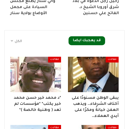
رحيل رجل الدعوة في بلاد
والي سنار يطلع مجلس
شرق أوروبا الشيخ د.
السيادة على مجمل
الفاتح علي حسنين
الأوضاع بولاية سنار
قد يعجبك ايضا
الكل
مقالات
مقالات
يبقى الوطن مسنودًا على
*د محمد خير حسن محمد
أكتاف الشرفاء… ويذهب
خير يكتب* *مؤسسات لم
العفن خيانةً ومكرًا على
تعد ( وطنية خالصة )*
أيدي العملاء…
مقالات
مقالات