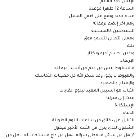
الإثنين بعد القادم
الساعة 12 ظهرا موعدنا
عبء جديد وضع على كتفي المثقل
وهم آخر إنضم لرفقائه
المنتظمين كالمسبحة
وهمتي تتعالى لتسمو فوق
ذلك
ويقين يحسم أمره ويختار
الإرتقاء
فالسقوط ليس من قيم من أسند أمره لله
والهبوط لا يجوز وقد سخر الله كل معينات التماسك
والإقدام والصعود
الثبات هو السبيل المعبد لبلوغ الغايات
عدت إلى منزلنا
الإستخارة
الدعاء
التنازل عن دقائق من ساعات النوم الطويلة
الشكوى للذي ينزل في الثلث الأخير فيقول
*( هل من سائل فيعطى سؤله ،،،هل من داعٍ فيستجاب له ،، هل من