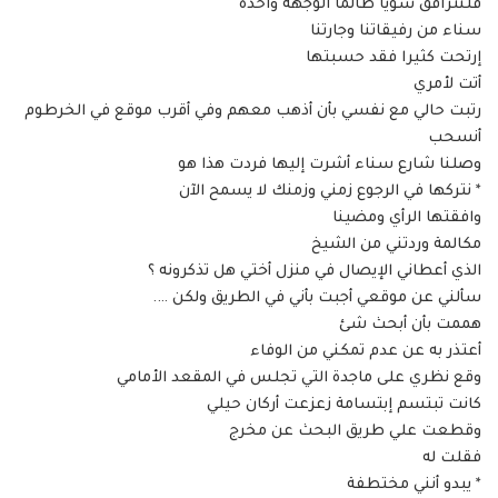
فلنترافق سويا طالما الوجهة واحدة
سناء من رفيقاتنا وجارتنا
إرتحت كثيرا فقد حسبتها
أتت لأمري
رتبت حالي مع نفسي بأن أذهب معهم وفي أقرب موقع في الخرطوم
أنسحب
وصلنا شارع سناء أشرت إليها فردت هذا هو
* نتركها في الرجوع زمني وزمنك لا يسمح الآن
وافقتها الرأي ومضينا
مكالمة وردتني من الشيخ
الذي أعطاني الإيصال في منزل أختي هل تذكرونه ؟
سألني عن موقعي أجبت بأني في الطريق ولكن ….
هممت بأن أبحث شئ
أعتذر به عن عدم تمكني من الوفاء
وقع نظري على ماجدة التي تجلس في المقعد الأمامي
كانت تبتسم إبتسامة زعزعت أركان حيلي
وقطعت علي طريق البحث عن مخرج
فقلت له
* يبدو أنني مختطفة