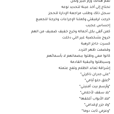
نعم هنالك ورم كبير ولكن
نحتاج إلى أخذ عينة لتحديد نوعه
سجل ذلك وطلب مراجعة الإدارة للحجز
خرجت لرفيقتي وكملنا الإجراءات وخرجنا للجميع
إحساس عجيب
كمن ألقى بكل أحماله وخرج خفيف ضعيف من الهم
خروج بشخصية غير التي دخلت
كسرت حاجز الرهبة
وقصمت ظهر التردد
كانوا معي وظلوا ببصماتهم لا بأسمائهم
وسيظلوا والبقية القادمة
إشراقة تعاند الظلام وتفج عتمته
*على جدران ذاكرتي*
*أعلق حلو أيامي*
*وأرسم بيت أمنيتي*
*بلا سقف لأحلامي*
*فلا الأبواب أغلقها*
*ولا جزر لإقدامي*
*وعزمي ثابت دوما*