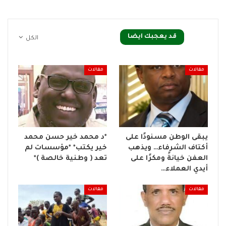
قد يعجبك ايضا
الكل
مقالات
مقالات
يبقى الوطن مسنودًا على
*د محمد خير حسن محمد
أكتاف الشرفاء… ويذهب
خير يكتب* *مؤسسات لم
العفن خيانةً ومكرًا على
تعد ( وطنية خالصة )*
أيدي العملاء…
مقالات
مقالات