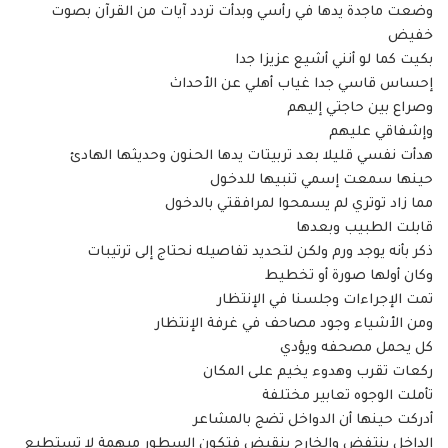
وضعت ماجدة يدها في رأسي وبدأت تردد آيات من القرآن بصوت
خفيض
بكيت كما لو أنني أشيع عزيزا جدا
إحساس قاسي جدا غياب أهلي عن الأحداث
وصراع بين حاجتي إليهم
وإشفاقي عليهم
هدأت نفسي قليلا بعد تربيتات يدها الحنون وحديثها الهادئ
حينها سمعت إسمي تنبيها للدخول
مما زاد توتري لم يسمحوا لمرافقتي بالدخول
قابلت الطبيب وبعدها
ذكر بأنه يوجد ورم ولكن لتحديد تفاصيله نحتاج إلى ترتيبات
وكان أولها صورة أو تخطيط
تمت الإجراءات وجلسنا في الإنتظار
ومن الأشياء وجود مصاحف في غرفة الإنتظار
كل يحمل مصحفه ويؤدي
ركعات تقرب وهدوء يخيم على المكان
تأملت الوجوه تعابير مختلفة
أدركت حينها أن الدواخل تضج بالمشاعر
الداخل ينتفض والخارج ينقبض فتكون السطور مبهمة لا تستطيع