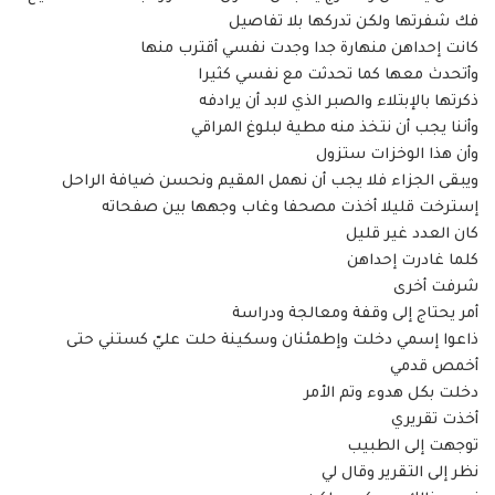
فك شفرتها ولكن تدركها بلا تفاصيل
كانت إحداهن منهارة جدا وجدت نفسي أقترب منها
وأتحدث معها كما تحدثت مع نفسي كثيرا
ذكرتها بالإبتلاء والصبر الذي لابد أن يرادفه
وأننا يجب أن نتخذ منه مطية لبلوغ المراقي
وأن هذا الوخزات ستزول
ويبقى الجزاء فلا يجب أن نهمل المقيم ونحسن ضيافة الراحل
إسترخت قليلا أخذت مصحفا وغاب وجهها بين صفحاته
كان العدد غير قليل
كلما غادرت إحداهن
شرفت أخرى
أمر يحتاج إلى وقفة ومعالجة ودراسة
ذاعوا إسمي دخلت وإطمئنان وسكينة حلت عليّ كستني حتى
أخمص قدمي
دخلت بكل هدوء وتم الأمر
أخذت تقريري
توجهت إلى الطبيب
نظر إلى التقرير وقال لي