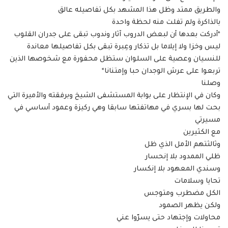
والطريق ممتد وظل هذا المشهد بكل تفاصيله عالق
بالذاكرة ولم تفلت منه لحظة واحدة
*أدركت بعدها أن لبعض الدروب آثار وندوب تبقى على جدران القلوب
ليس وخزا ولا إيلاما بل تذكار وعِبرة تبقى بكل تفاصيلها معاندة
للنسيان وعصية على السلوان ستظل محفورة مع شخوصها الذين
تربعوا على عرش الوجدان حبا وإمتنانا*
وصلنا
وكان في الإنتظار على بوابة المستشفى الشيخ وبرفقته والأميرة التي
بحت لها بسري في مهاتفتها سابقا وهي ركيزة وعمود أساسي في
مسيرتي
مع الكثيرين
وثالثتهم الأمل الذي ظل
ظلي الممدود بلا إنحسار
وسندي المعهود بلا إنكسار
تحايا وسلامات
الكل مضطرب ومتوجس
ولكن يظهر الصمود
محاولات وإجتهاد حتى يسرّوا عني