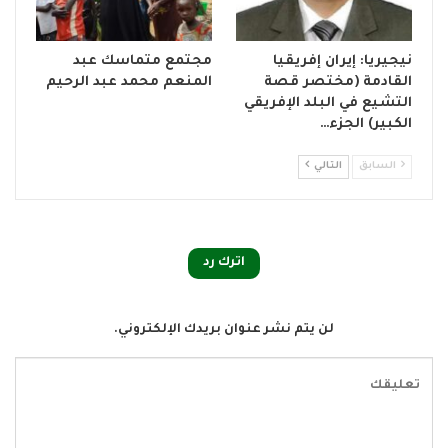
نيجيريا: إيران إفريقيا
مجتمع متماسك عبد
القادمة (مختصر قصة
المنعم محمد عبد الرحيم
التشيع في البلد الإفريقي
الكبير) الجزء…
السابق
التالي
اترك رد
لن يتم نشر عنوان بريدك الإلكتروني.