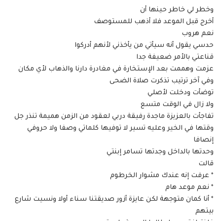
وخطر لي خاطر حينها أن
أخرج قبل الموعد فلا أذهب للمستوصف
نعم هروب
حدسي يقول أنه سيأتي من يأخذني لأنهم أدركوا
قناعتي بالأمر ضعيفة جدا
عزمت وهممت بعد الإستخارة في مغادرة دارنا والذهاب لأي مكان
وفي آخر ترتيب تذكرت صلاة الضحى
توضأت ودخلت لأصلي
ولا زال في الوقت متسع
تفاجأت بالعزيزة ماجدة رفيقة دربي لعقود من الزمن هميمة تنذر جل
وقتها في الخير وعليه تسير لا توفيها كلماتي وصفا ولا حروفي
إنصافا
وحدتها بالداخل وجدتها تسامر إبنتي
قالت
* عرفت إنه عندك مشوار الخرطوم
* نعم موعد هام
* أنا كمان متوجهة لكن عايزة أزور صديقتنا سناء أولا ونسيت شارع
بيتهم