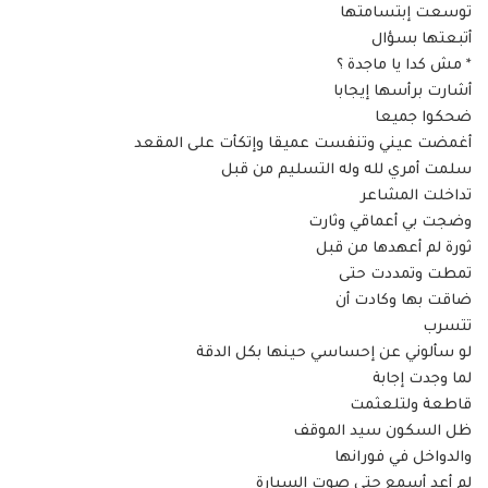
توسعت إبتسامتها
أتبعتها بسؤال
* مش كدا يا ماجدة ؟
أشارت برأسها إيجابا
ضحكوا جميعا
أغمضت عيني وتنفست عميقا وإتكأت على المقعد
سلمت أمري لله وله التسليم من قبل
تداخلت المشاعر
وضجت بي أعماقي وثارت
ثورة لم أعهدها من قبل
تمطت وتمددت حتى
ضاقت بها وكادت أن
تتسرب
لو سألوني عن إحساسي حينها بكل الدقة
لما وجدت إجابة
قاطعة ولتلعثمت
ظل السكون سيد الموقف
والدواخل في فورانها
لم أعد أسمع حتى صوت السيارة