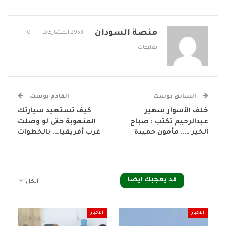
منصة السودان
2953 المشاركات
0
تعليقات
السابق بوست
القادم بوست
خلف الأسوار سهير
كيف تستعيد سيارتك
عبدالرحيم تكتب : صباح
المنهوبة حتى لو وصلت
الخير ….. مأمون حميدة
غرب أفريقيا…. بالخطوات
قد يعجبك ايضا
الكل
الاخبار
الاخبار