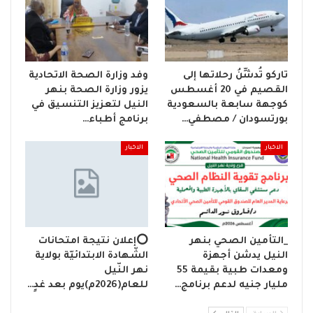
تاركو تُدشِّنُ رحلاتها إلى
وفد وزارة الصحة الاتحادية
القصيم في 20 أغسطس
يزور وزارة الصحة بنهر
كوجهة سابعة بالسعودية
النيل لتعزيز التنسيق في
بورتسودان / مصطفي…
برنامج أطباء…
الاخبار
الاخبار
_التأمين الصحي بنهر
⭕إعلان نتيجة امتحانات
النيل يدشن أجهزة
الشّهادة الابتدائيّة بولاية
ومعدات طبية بقيمة 55
نهر النّيل
مليار جنيه لدعم برنامج…
للعام(2026م)يوم بعد غدٍ…