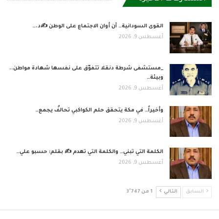
القوى السودانية… آن أوان الاجتماع على الوطن ✍️د.…
أغسطس 9, 2026
_مستشفى شرطة دنقلا تتفوّق على نفسها شهادة مواطن..
وبيئة…
أغسطس 9, 2026
وأخيراً… في مكة يتحقق حلم الكواكبي تحالفٌ يجمع…
أغسطس 9, 2026
الكلمة التي تبني… والكلمة التي تهدم ✍ بقلم: حسبو علي…
أغسطس 9, 2026
السابق
التالي
1 من 3٬747