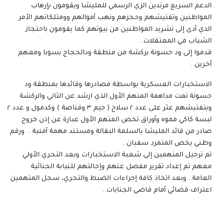
الدعم السريع مرتدين الزي الرسمي للمليشا ويقومون بإرهاب
المواطنين وتفتيشهم وحجزهم ونهب أموالهم وومتلكاتهم الأمر
الذي أدى إلى تشريد المواطنين من بيوتهم كما يقومون باحتجاز
الشباب في المعتقلات..
قدموا إلى ود حسونة بركشة من منطقة ودالحجاج بسوبا ومعهم
آخرين .
الاستخبارات العسكرية بواسطة مصادرها وقائدها بمنطقة ود
حسونة تمت مداهمة المتهم الأول الذي ارشد عن الثاني والركشة
وبتفتيشهم عثر على عدد ٢ سلاح ( جيم ٣ وقناصة ) وكدمول و عدد ٢
لبسة كاكي مموه وأوراق تخص المتهم الأول عبارة عن إذن خروج
صادر من قائد المليشا بالسلمة البقالة ومستند مهمة أمنية .. ورقم
وطني يخص المتمرد سفيان .
تم ترحيل المتهمين إلى شعبة الاستخبارات وبعد التحري الأولي
معهم تم إعداد تقرير مفصل عنهم وإحالتهم للنيابة الجنائية
العامة.. وبعد اتخاذ كافة إجراءات الضبط والتحري، سجل المتهمين
اعتراف قضائي أمام قاضي الجنايات..