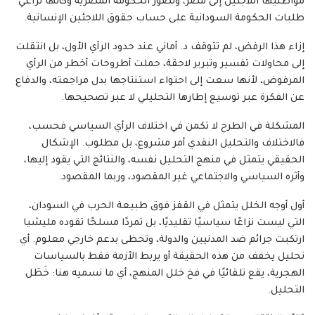
مواطنيها اللاجئين إلى مصر، وتصوّر الحكومة المصرية وكأنها تراعي
طلبات الحكومة السودانية على حساب حقوق اللاجئين الإنسانية.
إزاء هذا الرفض، لم تتوقف د. أماني عند حدود الرأي الأول، بل انتقلت
إلى محاولات تفسير وتبرير لاحقة، حملت أطروحات أخطر من الرأي
المرفوض، لأنها سعت إلى احتواء استنتاجها بدل مراجعته، والدفاع
عن الفكرة عبر توسيع إطارها التحليلي لا عبر تصحيحها.
المشكلة في الطرح لا تكمن في اختلاف الرأي السياسي فحسب،
فالاختلاف والتحليل النقدي أمر مشروع، بل مطلوب. الإشكال
الحقيقي يتمثل في منهج التحليل نفسه، والنتائج التي يقود إليها،
وأثره السياسي والاجتماعي غير المقصود، وربما المقصود.
أول أوجه الخلل يتمثل في القفز فوق طبيعة الحرب في السودان،
التي ليست نزاعًا سياسيًا تقليديًا، بل تمردًا مسلحًا تقوده مليشيا
ارتكبت جرائم ضد المدنيين والدولة، وتحظى بدعم خارجي معلوم. أي
تحليل يخفف من هذه الحقيقة أو يربط الأزمة فقط بالسياسات
الهجرية، يقع تلقائيًا في فخ خلل المنهج، أي ما نسميه هنا: خَطَل
التحليل.