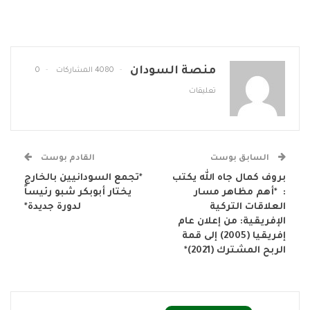
منصة السودان
4080 المشاركات
0
تعليقات
السابق بوست
القادم بوست
بروف كمال جاه الله يكتب
*تجمع السودانيين بالخارج
: *أهم مظاهر مسار
يختار أبوبكر شبو رئيساً
العلاقات التركية
لدورة جديدة*
الإفريقية: من إعلان عام
إفريقيا (2005) إلى قمة
الربح المشترك (2021)*