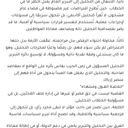
ثانيًا، الانتقال من التحليل إلى التبرير العام يمثل أخطر ما في
الخطاب. حين تُطرح افتراضات غير مضبوطة في فضاء عام
مشحون، لا تُقرأ كتحليل أكاديمي، بل تتحول سريعًا إلى مسوغات
لإجراءات عملية، تُستخدم لتفسير قرارات سياسية أو أمنية، ما قد
يضر بمصداقية التحليل ذاته ويضاعف معاناة المواطنين.
ثالثًا، محاولة احتواء الرفض بدل مراجعته، عمّقت الأزمة بدل حلها.
الاعتراض لم يكن سوء فهم، بل رفضًا واعيًا لمخرجات التحليل، وهو
ما كان يستدعي وقفة نقدية ذاتية ومسؤولة، لا توسيع دائرة التبرير.
التحليل المسؤول في زمن الحرب يقاس بأثره على الواقع لا بمقاصد
صاحبه، والتحليل الذي يغفل هذا المبدأ يتحول من أداة فهم إلى
عنصر إرباك.
*خلاصـة القـول ومنتهـاه*
القضية ليست في حق مصر أو غيرها في إدارة ملف اللاجئين، بل في
مسؤولية الخطاب التحليلي.
الكلمة، حين تصدر من باحث مؤثر، لا تبقى مجرد رأي، بل تتحول إلى
مرجعية سياسية وأخلاقية، وقد تصبح أداة تبرير لسياسات قاسية.
الفرق بين التحليل والتبرير يكمن في دعم الدولة، أو في إطالة معاناة