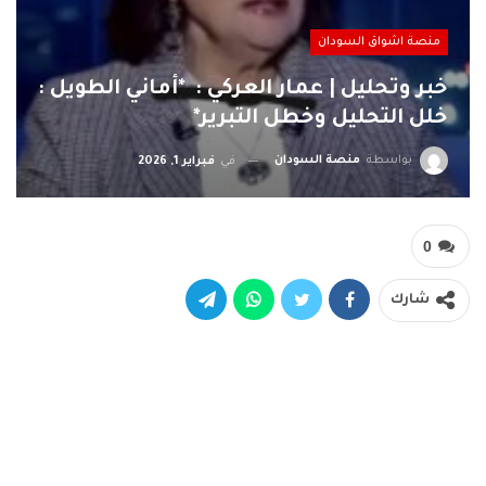
منصة اشواق السودان
خبر وتحليل | عمار العركي : *أماني الطويل :
خلل التحليل وخطل التبرير*
بواسطة
منصة السودان
في
فبراير 1, 2026
0
شارك