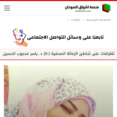
الصفحة الرئيسية
مقالات
 الزمالة الصحفية (٥٠) د. ياسر محجوب الحسين
تاركو تُد