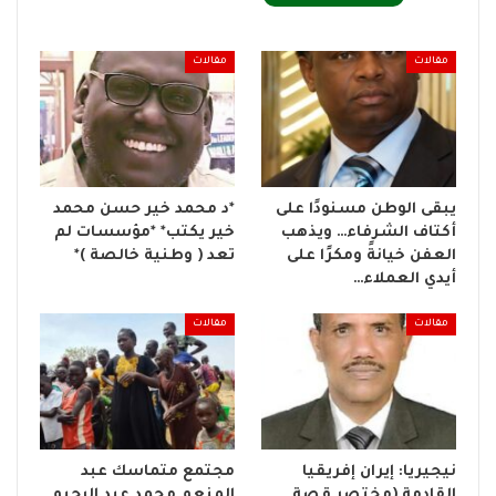
مقالات
مقالات
يبقى الوطن مسنودًا على
*د محمد خير حسن محمد
أكتاف الشرفاء… ويذهب
خير يكتب* *مؤسسات لم
العفن خيانةً ومكرًا على
تعد ( وطنية خالصة )*
أيدي العملاء…
مقالات
مقالات
نيجيريا: إيران إفريقيا
مجتمع متماسك عبد
القادمة (مختصر قصة
المنعم محمد عبد الرحيم