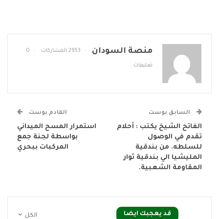
منصة السودان
2953 المشاركات
0
تعليقات
السابق بوست
القادم بوست
الفاتح الشيخ يكتب : أحلام
استمرار المسح الميداني
تقدم في الوصول
بواسطة لجنة جمع
للسلطه. من بندقية
المركبات ببحري
المليشيا الي بندقية ثوار
المقاومة الشعبية.
قد يعجبك ايضا
الكل