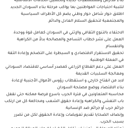
بناء مدارس ومستشفيات جديدة وتحسين الخدمات الأساسية
لتلبية احتياجات المواطنين بما يواكب مرحلة بناء السودان الجديد
اطلاق حوار شامل حوار وطني يضم كل الأطراف السياسية
والمجتمعية لتحقيق السلام العادل والدائم.
الاحتفاء بالتنوع الثقافي والإثني في السودان كعامل قوة ووحدة.
العمل على نشر خطاب التسامح والمصالحة بدلاً من الكراهية
والانقسام
تحقيق الاستقرار الاقتصادي و السيطرة على التضخم وإعادة الثقة
في العملة الوطنية.
العمل علي دعم القطاع الزراعي كمصدر أساسي للاقتصاد السوداني
ومعالجة السلبيات القديمة
لابد من انفتاح خارجي و استقطاب رؤوس الأموال الأجنبية لإعادة
بناء الاقتصاد ووضع مصلحة السودان
محاسبه المتعاونين في فترة الحرب باسرع فرصة ممكنه حتي نقفل
باب التفشي والكراهيه وإعادة حقوق الشعب ومحاكمة كل من ارتكب
جرائم حرب أو جرائم ضد الإنسانية.
وإنصاف الضحايا تقديم تعويضات وإعادة الحقوق لكل من تضرر
بسبب الحرب.