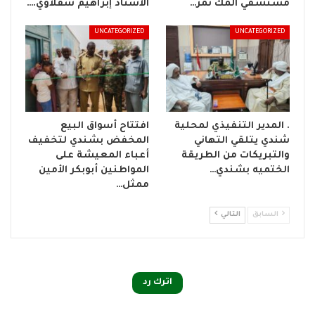
مستشفي المك نمر…
الأستاذ إبراهيم شقلاوي.…
UNCATEGORIZED
UNCATEGORIZED
. المدير التنفيذي لمحلية
افتتاح أسواق البيع
شندي يتلقي التهاني
المخفض بشندي لتخفيف
والتبريكات من الطريقة
أعباء المعيشة على
الختميه بشندي…
المواطنين أبوبكر الأمين
ممثل…
السابق
التالي
اترك رد