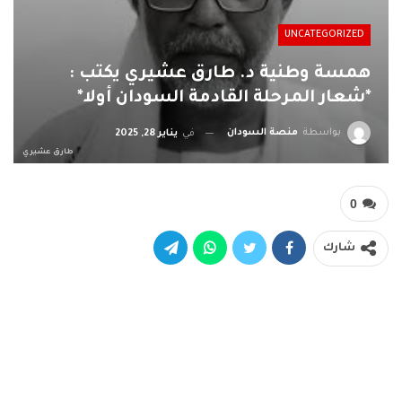
UNCATEGORIZED
همسة وطنية د. طارق عشيري يكتب :
*شعار المرحلة القادمة السودان أولا*
بواسطة
منصة السودان
في
يناير 28, 2025
طارق عشيري
0
شارك