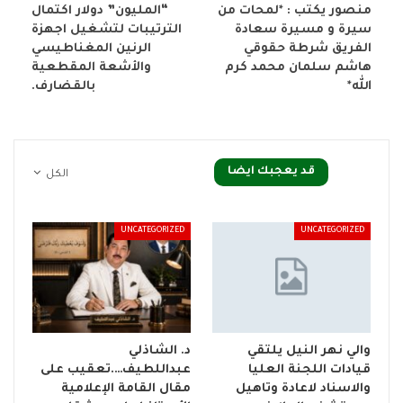
منصور يكتب : *لمحات من
“المليون” دولار اكتمال
سيرة و مسيرة سعادة
الترتيبات لتشغيل اجهزة
الفريق شرطة حقوقي
الرنين المغناطيسي
هاشم سلمان محمد كرم
والأشعة المقطعية
الله*
بالقضارف.
قد يعجبك ايضا
الكل
UNCATEGORIZED
UNCATEGORIZED
والي نهر النيل يلتقي
د. الشاذلي
قيادات اللجنة العليا
عبداللطيف….تعقيب على
والاسناد لاعادة وتاهيل
مقال القامة الإعلامية