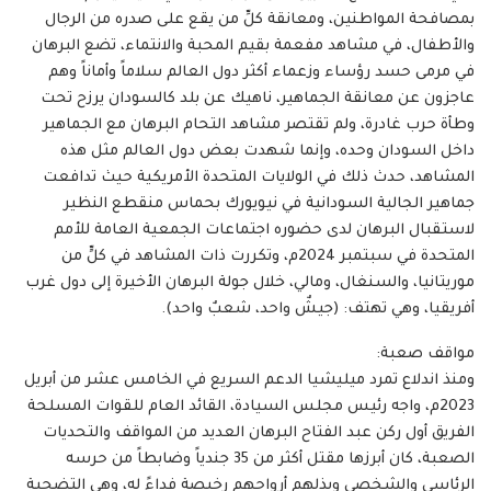
بمصافحة المواطنين، ومعانقة كلِّ من يقع على صدره من الرجال
والأطفال، في مشاهد مفعمة بقيم المحبة والانتماء، تضع البرهان
في مرمى حسد رؤساء وزعماء أكثر دول العالم سلاماً وأماناً وهم
عاجزون عن معانقة الجماهير، ناهيك عن بلد كالسودان يرزح تحت
وطأة حرب غادرة، ولم تقتصر مشاهد التحام البرهان مع الجماهير
داخل السودان وحده، وإنما شهدت بعض دول العالم مثل هذه
المشاهد، حدث ذلك في الولايات المتحدة الأمريكية حيث تدافعت
جماهير الجالية السودانية في نيويورك بحماس منقطع النظير
لاستقبال البرهان لدى حضوره اجتماعات الجمعية العامة للأمم
المتحدة في سبتمبر 2024م، وتكررت ذات المشاهد في كلٍّ من
موريتانيا، والسنغال، ومالي، خلال جولة البرهان الأخيرة إلى دول غرب
أفريقيا، وهي تهتف: (جيشٌ واحد، شعبٌ واحد).
مواقف صعبة:
ومنذ اندلاع تمرد ميليشيا الدعم السريع في الخامس عشر من أبريل
2023م، واجه رئيس مجلس السيادة، القائد العام للقوات المسلحة
الفريق أول ركن عبد الفتاح البرهان العديد من المواقف والتحديات
الصعبة، كان أبرزها مقتل أكثر من 35 جندياً وضابطاً من حرسه
الرئاسي والشخصي وبذلهم أرواحهم رخيصة فداءً له، وهي التضحية