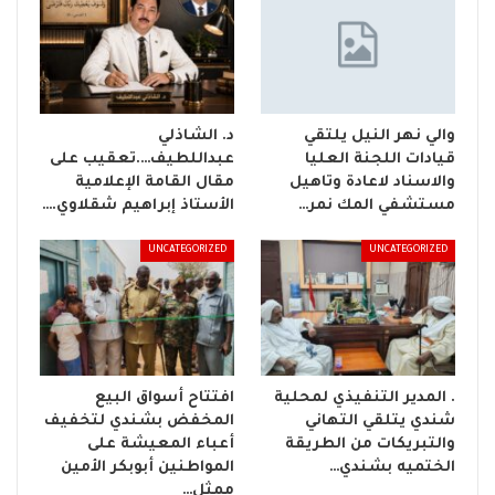
والي نهر النيل يلتقي
د. الشاذلي
قيادات اللجنة العليا
عبداللطيف….تعقيب على
والاسناد لاعادة وتاهيل
مقال القامة الإعلامية
مستشفي المك نمر…
الأستاذ إبراهيم شقلاوي.…
UNCATEGORIZED
UNCATEGORIZED
. المدير التنفيذي لمحلية
افتتاح أسواق البيع
شندي يتلقي التهاني
المخفض بشندي لتخفيف
والتبريكات من الطريقة
أعباء المعيشة على
الختميه بشندي…
المواطنين أبوبكر الأمين
ممثل…