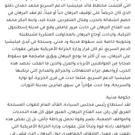
التي أفلشت مخطط قائد ميليشيا الدعم السريع محمد حمدان دقلو
الذي كان حريصاً على توقيف البرهان حياً أو ميتاً، ثم فقد البرهان في
خضم انشغاله بالحرب وقتال المتمردين، فلذة كبد، وابنه البكر محمد
عبد الفتاح البرهان في حادث مرور غامض وقع في مدينة إسطنبول
التركية، وازدادت أوجاع البرهان بالمحاولات المتكررة لشيطنته
وتخوينه خاصة عند سقوط مدينة ود مدني، وسنجة في أيدي ميليشيا
الدعم السريع، ثم كان قرار وزارة الخزانة الأمريكية بفرض عقوبات
على البرهان، بيد أن أكثر ما يوجع البرهان ويؤرق مضجعه هو سقوط
ضحايا من المواطنين الأبرياء والعزل والذين ما انفكت تحصد هذه
الحرب أرواحهم، جراء الانتهاكات والجرائم والمذابح التي ترتكبها
ميليشيا الدعم السريع، مثلما حدث في قرى الجزيرة، أبو نوارة
والسريحة، وما حدث مؤخراً في سوق صابرين بمدينة الثورات.
حكومة مدنية:
لقد استطاع رئيس مجلس السيادة، القائد العام للقوات المسلحة
الفريق أول ركن عبد الفتاح البرهان، العبور فوق كل هذه التحديات
والمواقف الصعبة، بصبر وقوة تحمل ورباطة جأش، بل إن بعض هذه
المواقف زادته قوة وثباتاً مثل عقوبات وزارة الخزانة الأمريكية التي
رفعت من معدل الالتفاف الجماهيري حول البرهان، الذي مضى في