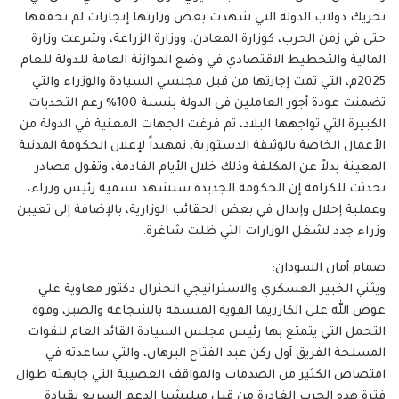
تحريك دولاب الدولة التي شهدت بعض وزارتها إنجازات لم تحققها
حتى في زمن الحرب، كوزارة المعادن، ووزارة الزراعة، وشرعت وزارة
المالية والتخطيط الاقتصادي في وضع الموازنة العامة للدولة للعام
2025م، التي تمت إجازتها من قبل مجلسي السيادة والوزراء والتي
تضمنت عودة أجور العاملين في الدولة بنسبة 100% رغم التحديات
الكبيرة التي تواجهها البلاد، ثم فرغت الجهات المعنية في الدولة من
الأعمال الخاصة بالوثيقة الدستورية، تمهيداً لإعلان الحكومة المدنية
المعينة بدلاً عن المكلفة وذلك خلال الأيام القادمة، وتقول مصادر
تحدثت للكرامة إن الحكومة الجديدة ستشهد تسمية رئيس وزراء،
وعملية إحلال وإبدال في بعض الحقائب الوزارية، بالإضافة إلى تعيين
وزراء جدد لشغل الوزارات التي ظلت شاغرة.
صمام أمان السودان:
ويثني الخبير العسكري والاستراتيجي الجنرال دكتور معاوية علي
عوض الله على الكارزيما القوية المتسمة بالشجاعة والصبر، وقوة
التحمل التي يتمتع بها رئيس مجلس السيادة القائد العام للقوات
المسلحة الفريق أول ركن عبد الفتاح البرهان، والتي ساعدته في
امتصاص الكثير من الصدمات والمواقف العصيبة التي جابهته طوال
فترة هذه الحرب الغادرة من قبل ميليشيا الدعم السريع بقيادة