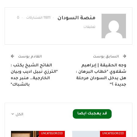
منصة السودان
11811 المشاركات
0
تعليقات
السابق بوست
القادم بوست
وجه الحقيقة | إبراهيم
الفاتح الشيخ يكتب :
شقلاوي *خطاب البرهان :
*الترزي نبيل اديب وبيان
هل يدخل السودان مرحلة
الخارجية… منبر جده
جديدة ؟*
بالشباك*
قد يعجبك ايضا
الكل
UNCATEGORIZED
UNCATEGORIZED