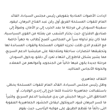
ازدادت الأصوات المنادية بتفويض رئيس مجلس السيادة، القائد
العام للقوات المسلحة الفريق أول ركن عبد الفتاح البرهان، ليقود
سفينة السودان في مرحلة ما بعد الحرب إلى بر الأمان، وصولاً إلى
صناديق الاقتراع، حيث يختار الشعب من يمثله من القوى السياسية،
فما كان يتم تداوله سراً في المجالس، أصبح يُطالب به جهراً خاصة
مع التقدم الذي ظلت تحرزه القوات المسلحة والقوات المساندة لها
وتحقيقها انتصارات ساحقة ومتلاحقة على ميليشيا الدعم السريع،
مما يشير بشكل قاطع إلى انتهاء تمرد آل دقلو، ودخول السودان
مرحلة جديدة يكون فيها خالياً من الجنجويد وأعوانهم من العملاء
والخونة الأنجاس المناكيد.
التفاف جماهيري:
وظل رئيس مجلس السيادة، القائد العام للقوات المسلحة يحظى
باستقبالات جماهيرية حاشدة كلما خرج إلى إحدى الولايات، أو
المناطق التي حررها الجيش من يدي ميليشيا الدعم السريع، وكثيراً
ما كسر البرهان قيود البروتكول ليقابل الحشود الجماهيرية العفوية
التي دائماً ما تقطع الطريق على موكبه الرئاسي، حيث يقوم