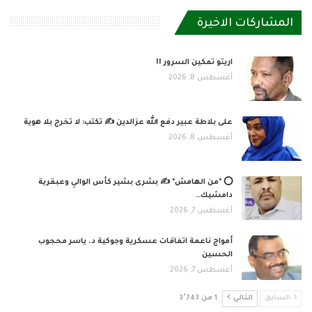
المشاركات الاخيرة
اريتو تمكين السرور !!
أغسطس 8, 2026
على بلاطة عبير دفع الله عزالدين ✍️ تكتب: لا تخرج بلا هوية
أغسطس 8, 2026
⭕ *من الهامش* ✍️ بشرى بشير كأس الوالي وعبقرية
دامشيك…
أغسطس 7, 2026
أمواج ناعمة اتفاقات عسكرية وجوكية د. ياسر محجوب
الحسين
أغسطس 7, 2026
السابق
التالي
1 من 3٬743