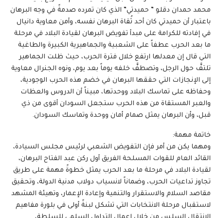
محمد حمدان دقلو ” حميدتي” الذي كان تمرده صدمةً في وجه البرهان
باعتبار أن حميدتي كان أحد ثُقاة البرهان نفسه، وأمن معاوية دانيال
في إفادته للكرامة على مبدأ تفويض البرهان لقيادة البلاد في مرحلة
ما بعد الحرب عطفاً على الشعبية والجماهيرية الكبيرة والطاغية
التي قال إن معدلها ارتفع خلال فترة الحرب، حيث ظلت الجماهير
تلتفَّ حول الرجل، وتصطفَّ خلفه يوماً بعد يوم، ونوه الجنرال معاوية
إلى الإنجازات التي حققها البرهان في خضم هذه الحرب الوجودية،
وحفاظه على تماسك البلاد ووحدتها، مبيناً أن الدروس والعظات
والعبر المستقاة من هذه الحرب ستجعل السودان أقوى من ذي
قبل، وأن البرهان يمثل صمام أمان ووحدة وتماسك السودان.
خاتمة مهمة:
ومهما يكن من أمر فإن التفويض الشعبي لرئيس مجلس السيادة،
القائد العام للقوات المسلحة الفريق أول ركن عبد الفتاح البرهان،
لقيادة البلاد في مرحلة ما بعد الحرب يمثل خطوةً مهمة على طريق
تجاوز تداعيات الحرب، وضماناً لانسياب دولاب مدنية الدولة، وتحقيق
مقاصد السلام والاستقرار والتنمية وإعادة الإعمار، وتهيئة المشهد
لاستقبال مرحلة الانتخابات التي تشكل لبنةً أولى في بلورة مفاهيم
الانتقال السلس من خلال إعمال التداول السلمي للسلطة،