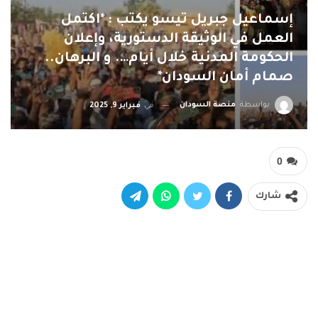
إسماعيل جبريل تيسو يكتب : *اكتمل
العمل في الوثيقة الدستورية، وإعلان
الحكومة المدنية خلال أيام…. و البرهان..
صمام أمان السودان*
بواسطة
منصة السودان
في
فبراير 9, 2025
0
شارك