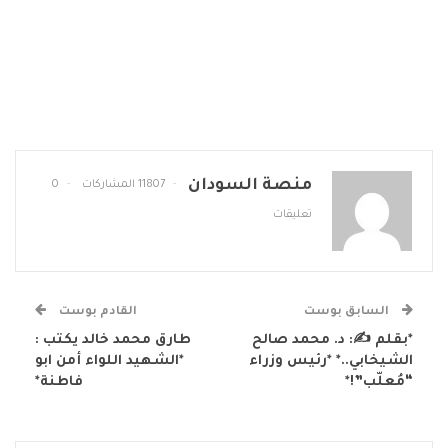
منصة السودان
11807 المشاركات
0
تعليقات
السابق بوست
القادم بوست
*بقلم ✍: د. محمد صالح
طارق محمد خالد يكتب :
الشيخابي..* *رئيس وزراء
*الشهيد اللواء أمن ابو
“مُعلّب”!*
فاطنة*