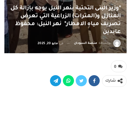
*وزير البنى التحتية بنهر النيل يوجه بإزالة كل
المنازل و(المترات) الزراعية التي تعرض
تصريف مياه الامطار* نهر النيل: محفوظ
عابدين
بواسطة
منصة السودان
في
مايو 20, 2025
0
شارك