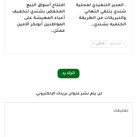
. المدير التنفيذي لمحلية
افتتاح أسواق البيع
شندي يتلقي التهاني
المخفض بشندي لتخفيف
والتبريكات من الطريقة
أعباء المعيشة على
الختميه بشندي…
المواطنين أبوبكر الأمين
ممثل…
السابق
التالي
اترك رد
لن يتم نشر عنوان بريدك الإلكتروني.