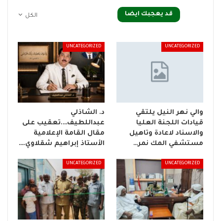
قد يعجبك ايضا
الكل
UNCATEGORIZED
UNCATEGORIZED
والي نهر النيل يلتقي
د. الشاذلي
قيادات اللجنة العليا
عبداللطيف….تعقيب على
والاسناد لاعادة وتاهيل
مقال القامة الإعلامية
مستشفي المك نمر…
الأستاذ إبراهيم شقلاوي.…
UNCATEGORIZED
UNCATEGORIZED