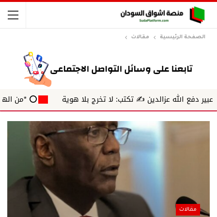
الصفحة الرئيسية
مقالات
الله عزالدين ✍️ تكتب: لا تخرج بلا هوية
⭕ *من الهامش* ✍️ ب
مقالات