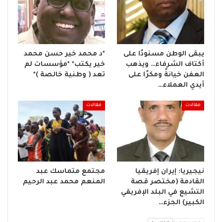
يبقى الوطن مسنودًا على
*د محمد خير حسن محمد
أكتاف الشرفاء… ويذهب
خير يكتب* *مؤسسات لم
العفن خيانةً ومكرًا على
تعد ( وطنية خالصة )*
أيدي العملاء…
مقالات
مقالات
نيجيريا: إيران إفريقيا
مجتمع متماسك عبد
القادمة (مختصر قصة
المنعم محمد عبد الرحيم
التشيع في البلد الإفريقي
الكبير) الجزء…