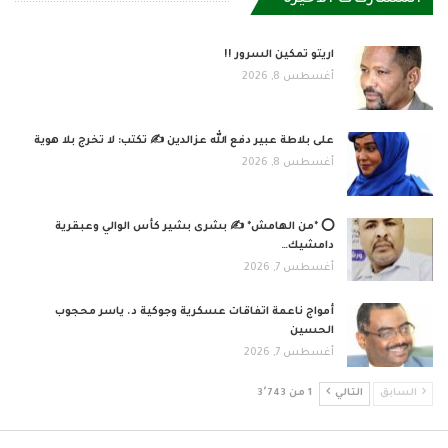
اريتو تمكين السرور !!
أغسطس 8, 2026
على بلاطة عبير دفع الله عزالدين ✍️ تكتب: لا تخرج بلا هوية
أغسطس 8, 2026
⭕ *من الهامش* ✍️ بشرى بشير كأس الوالي وعبقرية
دامشيك…
أغسطس 7, 2026
أمواج ناعمة اتفاقات عسكرية وجوكية د. ياسر محجوب
الحسين
أغسطس 7, 2026
السابق
التالي
1 من 3٬743