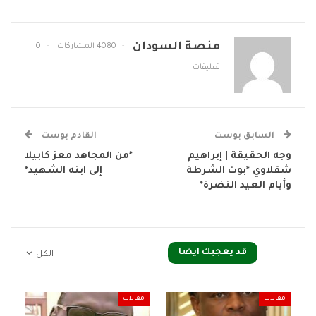
منصة السودان
4080 المشاركات
0
تعليقات
السابق بوست
القادم بوست
وجه الحقيقة | إبراهيم
*من المجاهد معز كابيلا
شقلاوي *بوت الشرطة
إلى ابنه الشهيد*
وأيام العيد النضرة*
قد يعجبك ايضا
الكل
مقالات
مقالات