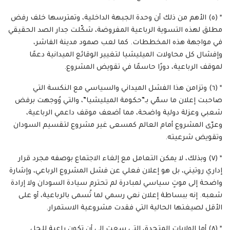
* (٥) الأهم من ذلك أن وحدة الجبهة الداخلية، وتمترسها خلف رفض
مطلق لهذه التسوية الرباعية المفروضة، شكّلت جدار الصد الحقيقي
في مواجهة هذه المخططات. كما لعب صمود مدينة الفاشر،
وإفشال كل محاولات الميليشيا لتغيير الوقائع الميدانية دعمًا
لموقف الرباعية، دورًا حاسمًا في تقويض المشروع.
* (٦) وتزامن هذا الفشل الميداني والسياسي مع النكسة التي
صاحبت إعلان ما سمّي بـ”حكومة الميليشيا”، والتي وُوجهت برفض
شعبي وعزلة دولية واضحة، مما أضعف موقف داعمي الرباعية،
وعرّى المشروع أمام العالم كمسعى غير مشروع لتقسيم السودان
وتقويض شرعيته.
* (٧) وبذلك، لا يمكن التعامل مع إلغاء الاجتماع بوصفه مجرد قرار
إداري روتيني، بل هو إعلان فعلي عن فشل المشروع الرباعي، وإشارة
واضحة إلى موتٍ سياسي لمبادرة لم تحترم سيادة السودان ولا إرادة
شعبه. إنه ببساطة إعلان نعي رسمي لما تُسمى بالرباعية، أو على
الأقل لصيغتها الحالية التي فقدت مشروعية الاستمرار.
* (٨) أما الولايات المتحدة، التي سعت إلى أن تكون راعية للحل