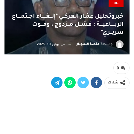
مقالات
خبروتحليل عمّـار العركــي *إلــغــــاء اجــتمـــاع
الربــــاعيـــة : فشــل مــزدوج ، ومــوت
سريــري*
بواسطة
منصة السودان
في
يوليو 30, 2025
0
شارك