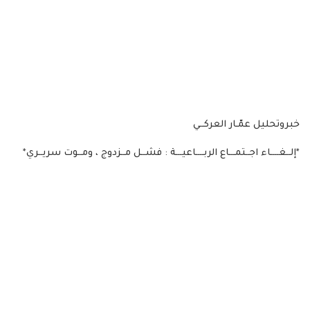
خبروتحليل عمّـار العركــي
*إلــغــــاء اجــتمـــاع الربــــاعيـــة : فشــل مــزدوج ، ومــوت سريــري*