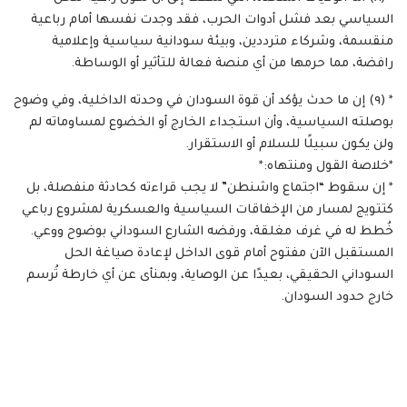
السياسي بعد فشل أدوات الحرب، فقد وجدت نفسها أمام رباعية
منقسمة، وشركاء مترددين، وبيئة سودانية سياسية وإعلامية
رافضة، مما حرمها من أي منصة فعالة للتأثير أو الوساطة.
* (٩) إن ما حدث يؤكد أن قوة السودان في وحدته الداخلية، وفي وضوح
بوصلته السياسية، وأن استجداء الخارج أو الخضوع لمساوماته لم
ولن يكون سبيلًا للسلام أو الاستقرار.
*خلاصة القول ومنتهاه:*
* إن سقوط “اجتماع واشنطن” لا يجب قراءته كحادثة منفصلة، بل
كتتويج لمسار من الإخفاقات السياسية والعسكرية لمشروع رباعي
خُطط له في غرف مغلقة، ورفضه الشارع السوداني بوضوح ووعي.
المستقبل الآن مفتوح أمام قوى الداخل لإعادة صياغة الحل
السوداني الحقيقي، بعيدًا عن الوصاية، وبمنأى عن أي خارطة تُرسم
خارج حدود السودان.