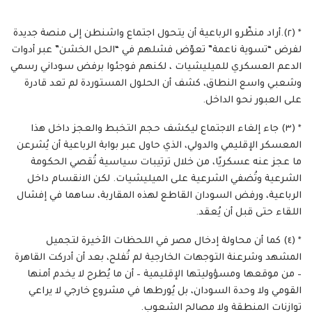
* (٢).أراد منظّرو الرباعية أن يتحول اجتماع واشنطن إلى منصة جديدة
لفرض “تسوية ناعمة” تعوّض فشلهم في “الحل الخشن” عبر أدوات
الدعم العسكري للميليشيات ، لكنهم فوجئوا برفض سوداني رسمي
وشعبي واسع النطاق، كشف أن الحلول المستوردة لم تعد قادرة
على العبور نحو الداخل.
* (٣) جاء إلغاء الاجتماع ليكشف حجم التخبط والعجز داخل هذا
المعسكر الإقليمي والدولي، الذي حاول عبر بوابة الرباعية أن يُشرعن
ما عجز عنه عسكريًا، من خلال ترتيبات سياسية تُقصي الحكومة
الشرعية وتُضفي الشرعية على الميليشيات. لكن الانقسام داخل
الرباعية، ورفض السودان القاطع لهذه المقاربة، ساهما في إفشال
اللقاء حتى قبل أن يُعقد.
* (٤) كما أن محاولة إدخال مصر في اللحظات الأخيرة لتجميل
المشهد وشرعنة التوجهات الخارجية لم تُفلح، بعد أن أدركت القاهرة
– من موقعها ومسؤوليتها الإقليمية – أن ما يُطرح لا يخدم أمنها
القومي ولا وحدة السودان، بل يُورطها في مشروع خارجي لا يراعي
توازنات المنطقة ولا مصالح الشعوب.