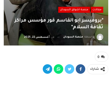
مقالات
منصة اشواق السودان
*بروفيسر ابو القاسم قور مؤسس مراكز
ثقافة السلام*
بواسطة
منصة السودان
في
أغسطس 22, 2025
0
شارك