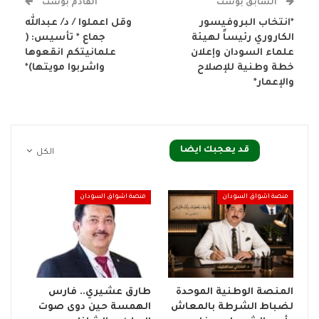
السابق بوست
القادم بوست
*انتخاب البروفيسور
وقل اعملوا / د/ عبدالله
الكاروري رئيساً لهيئة
جماع * تأسيس: (
علماء السودان وإعلان
علمانيتكم انقعوها
خطة وطنية للإصلاح
واشربوا مويتها)*
والإعمار*
قد يعجبك ايضا
الكل
منصة اشواق السودان
منصة اشواق السودان
المنصة الوطنية الموحدة
طارق عشيري.. فارس
لضباط الشرطة بالمعاش
الهمسة حين دوى صوت