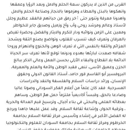
القربى من الذين لا يدركون سعة الحلم والامل وبعد الرؤيا وعمقها
وانهكوها بالبذل والعطاء وهزموها بالانجاز وصناعة الحلم والامل
واهدونا معرفة وتنوير حتى ٱخر رمق من حياتهم فالفقد عظيم وجلل
لأستاذ وعالم ومرشد روحي وأب وأخ وزميل وصديق جابر للخواطر
ومعين على الزمن ونوائبه ودار للكرم والايثار والفضل وحضرة تفيض
بالعرفان وتعرف كيف تنسرب للقلوب وتواضع يصنع الثقة ويشحذ
العزائم والثقة بالنفس التي لا تعرف الوهن والخنوع والانهزام وروحا
شفافه صعدت لبارئها بهدوء ودونما توقع لأنها تعرف سر الحياة
الدائمة بلا انقطاع والبقاء الأزلي بحسن العمل وعالي الذكر ببالغ
الحزن وعميق الأسى، ننعى فقيد الوطن والأمة والعلم والمعرفة،
البروفسير أبو القاسم قور حامد، أستاذ القانون الدولي وحقوق
الإنسان، ورائد دراسات السلام والفلسفة والنقد والدراسات
المسرحية. فقد كان علماً من أعلام الفكر السوداني وصوتا عاليا
وصادعا بالحق، وقبساً أكاديمياً ملتزماً حمل همّ الوطن، وساهم
بعطائه العلمي والبحثي في بناء أجيال، وترسيخ قيم العدالة والحرية
، وترقية الحوار، وإشاعة ثقافة السلام. وقد عمل عليها جاهدا ويرجع
له الفضل الأكبر في إنشاء وتأسيس مركز ثقافة السلام بجامعة
الخرطوم ومركز ثقافة السلام بجامعة السودان للعلوم والتكنولوجيا