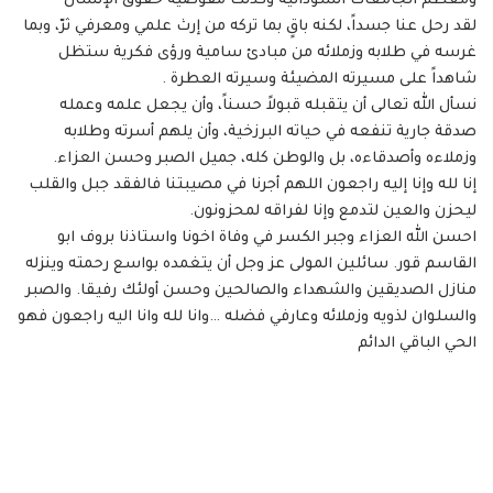
ومعظم الجامعات السودانية وكذلك مفوضية حقوق الإنسان
لقد رحل عنا جسداً، لكنه باقٍ بما تركه من إرث علمي ومعرفي ثرّ، وبما
غرسه في طلابه وزملائه من مبادئ سامية ورؤى فكرية ستظل
شاهداً على مسيرته المضيئة وسيرته العطرة .
نسأل الله تعالى أن يتقبله قبولاً حسناً، وأن يجعل علمه وعمله
صدقة جارية تنفعه في حياته البرزخية، وأن يلهم أسرته وطلابه
وزملاءه وأصدقاءه، بل والوطن كله، جميل الصبر وحسن العزاء.
إنا لله وإنا إليه راجعون اللهم أجرنا في مصيبتنا فالفقد جبل والقلب
ليحزن والعين لتدمع وإنا لفراقه لمحزونون.
احسن الله العزاء وجبر الكسر في وفاة اخونا واستاذنا بروف ابو
القاسم قور. سائلين المولى عز وجل أن يتغمده بواسع رحمته وينزله
منازل الصديقين والشهداء والصالحين وحسن أولئك رفيقا. والصبر
والسلوان لذويه وزملائه وعارفي فضله …وانا لله وانا اليه راجعون فهو
الحي الباقي الدائم