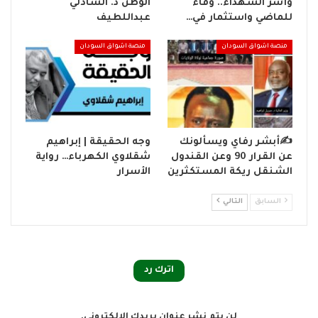
وأسر الشهداء.. وفاء
الوطن د. الشاذلي
للماضي واستثمار في…
عبداللطيف
منصة اشواق السودان
منصة اشواق السودان
✍️أبشر رفاي ويسألونك
وجه الحقيقة | إبراهيم
عن القرار 90 وعن القندول
شقلاوي الكهرباء… رواية
الشنقل ريكة المستكثرين
الأسرار
السابق
التالي
اترك رد
لن يتم نشر عنوان بريدك الإلكتروني.