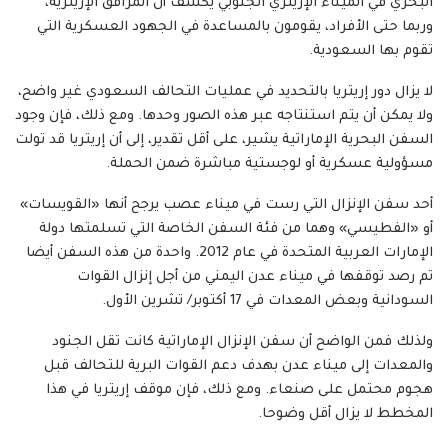
البحري في الميناء الإريتري الجنوبي يكشف أن المرافق الإريترية،
وربما حتى الأفراد، يقومون بالمساعدة في الجهود العسكرية التي
تقوم بها السعودية.
لا يزال دور إريتريا بالتحديد في عمليات التحالف السعودي غير واضح،
ولا يمكن أن يتم استنتاجه عبر هذه الصور وحدها. ومع ذلك، فإن وجود
السفن البحرية الإماراتية يشير، على أقل تقدير، إلى أن إريتريا قد تولت
مسؤولية عسكرية أو لوجستية مباشرة ضمن الحملة.
أحد سفن الإنزال التي رست في ميناء عصب يرجح أنها «القويسات»
أو «الفطيسي» وهما من فئة السفن الخاصة التي تسلمتها دولة
الإمارات العربية المتحدة في عام 2012. واحدة من هذه السفن أيضا
تم رصد توقفها في ميناء عدن اليمني من أجل إنزال القوات
السودانية وبعض المعدات في 17 أكتوبر/ تشرين الأول.
ولذلك فمن الواضح أن سفن الإنزال الإماراتية كانت تقل الجنود
والمعدات إلى ميناء عدن بهدف دعم القوات البرية للتحالف قبل
هجوم محتمل على صنعاء. ومع ذلك، فإن موقف إريتريا في هذا
المخطط لا يزال أقل وضوحا.