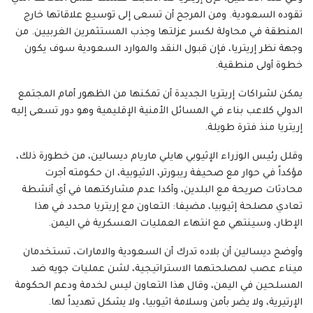
تقوده السعودية. ومن المرجح أن تسعى إلى توسيع علاقاتها خارج
المنطقة في محاولة لكسر عزلتها وجذب المستثمرين الغربيين. من
وجهة نظر إريتريا، فإن قبول النقد والموارد السعودية سوف يكون
خطوة أولى منطقية.
يمكن لشراكات إريتريا الجديدة أن تمكنها من الظهور أمام المجتمع
الدولي كلاعب بناء في المسائل الأمنية الإقليمية وهو دور تسعى إليه
إريتريا منذ فترة طويلة.
وقلل رئيس الوزراء الإثيوبي هايلي ماريام ديسالين، من خطورة ذلك،
مؤكداً في حوار مع صحيفة ريبورتر، الاثيوبية، ان حكومته أجرت
محادثات صريحة مع البلدين، وأكدا عدم مشاركتهما في أي أنشطة
تعادي مصلحة إثيوبيا، مضيفا: التعاون مع إريتريا محدد في هذا
الإطار، وسينتهي مع انتهاء العمليات العسكرية في اليمن.
وأوضح ديسالين أن بلاده تدرك أن السعودية والامارات، تستخدمان
ميناء عصب لمصلحتهما الاستراتيجية، لشن عمليات جويه ضد
المسلحين في اليمن، وقال هذا التعاون ليس لخدمة ودعم الحكومة
الإرتيرية، ولا يضر بأمن وسلامة اثيوبيا، ولا يشكل تهديداً لها.