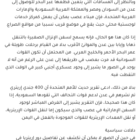
وبالنظر إلى المسافات التي يتعين قطعها عبر البحر للوصول إلى
عدن من السودان ومصر والمملكة العربية السعودية والإمارات
العربية المتحدة، فإن ميناء عصب يمكن أن يعمل كمركز خدمات
لوجستية محلي حيث يقع في موضع قريب نسبيا من مواقع الصراع.
إذا كان هذا هو الحال، فإنه يسمح لسفن الإنزال الصغيرة بالتنقل
ذهابا وإيابا بين عدن والموانئ الأقرب بدلا من القيام برحلات طويلة في
عمر البحر الأحمر والخليج العربي. من المحتمل أن تكون القوات
السودانية قد مرت بعصب في طريقها إلى عدن على الرغم من أنه لا
يوجد في الصور ما يشير إلى وجود عسكري أجنبي كبير في الوقت الذي
التقطت فيه.
بدلا من ذلك، ادعى تقرير حديث للأمم المتحدة أن 400 جندي إريتري
تم نشرهم في عدن لدعم قوات التحالف التي تقودها السعودية، إذا
كان هذا صحيحا، فإن التقرير يشير إلى الغرض المباشر لوجود
السفن الإماراتية في عصب والذي سيكون إما لنقل القوات الإريترية،
أو نقل المعدات الإريترية للقوات الموجودة بالفعل في اليمن.
دلالات سياسية
في حين أن الصور لا يمكن أن تكشف عن تفاصيل دور إريتريا في