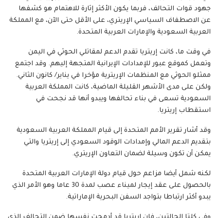
جهود قوات التحالف، فربما يكون الأكثر إثارة للاهتمام هو كشفها
عن الاصطفاف السياسي الإريتري، على الأقل حتى الآن، مع المملكة
العربية السعودية والإمارات العربية المتحدة.
في وقت ما، كانت إريتريا تقدم الدعم لمقاتلي الحوثي في اليمن
وتعمل كموقع عبور للإمدادات الإيرانية المتجهة إليهم. وقد اجتمع
ممثلو الحوثي مع المنظمات الإريترية مؤخرا في يناير/ كانون الثاني.
ولكن على مدى الأشهر القليلة الماضية، كانت المملكة العربية
السعودية تسعى في بناء تحالفها ويبدو أنها قد نجحت في
استقطاب إريتريا.
وقد أشار تقرير الأمم المتحدة إلى قيام المملكة العربية السعودية
بتقديم الدعم المالي وإمدادات الوقود السعودي إلى إريتريا والتي
يمكن أن تكون وسيلة لضمان التعاون الإريتري.
لكنه شمل أيضا مزاعم حول قيام دولة الإمارات العربية المتحدة
بالحصول على عقد إيجار لميناء عصب لمدة 30 عاما وهو الأمر الذي
يبدو أكثر ارتباطا بتواجد السفن البحرية الإماراتية.
وفي كلتا الحالتين، فإن إريتريا قد أدمجت نفسها ضمن التحالف الذي