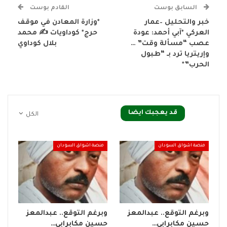
السابق بوست
القادم بوست
خبر والتحليل –عمار
*وزارة المعادن في موقف
العركي *آبي أحمد: عودة
حرج* كوداويات ✍️ محمد
عصب “مسألة وقت” …
بلال كوداوي
وإريتريا ترد بـ “طبول
الحرب”*
قد يعجبك ايضا
الكل
منصة اشواق السودان
منصة اشواق السودان
وبرغم التوقع.. عبدالمعز
وبرغم التوقع.. عبدالمعز
حسين مكابرابي…
حسين مكابرابي…