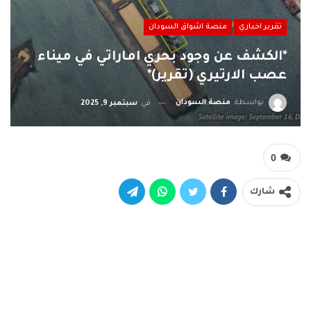
تقرير اخباري
منصة اشواق السودان
*الكشف عن وجود بحري اماراتي في ميناء
عصب الارتيري (تقرير)*
بواسطة
منصة السودان
في
سبتمبر 9, 2025
0
شارك