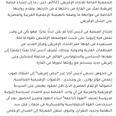
للجمعية العامة للاتحاد الإفريقي 2022م، حين دعا إلى إنشاء منصة
إفريقية تعبّر عن القارة من داخلها لا من خارجها، وتقدم روايتها
الخاصة في مواجهة ما وصفه بالهيمنة الإعلامية الغربية والمصرية
على الشأن الإفريقي.
إفتتاح المنصة في أديس أبابا لم يكن حدثًا عابرًا. فهو يأتي في وقت
تعمل فيه إثيوبيا على تثبيت تموضعها الإقليمي كقوة فاعلة،
مستفيدة من كونها مقر الاتحاد الإفريقي ومركز العديد من
المنظمات القارية والدولية. وبذلك، تُضيف أديس أبابا بعدًا إعلاميًا إلى
نفوذها السياسي والدبلوماسي القائم، في محاولة لتشكيل وعي
إفريقي جديد ينسجم مع رؤيتها لدورها في القارة.
في الجوهر، تسعى أديس أبابا عبر “نبض إفريقيا” إلى امتلاك صوت
إعلامي مؤثر يوازن – بل ويتحدى – الأصوات الإقليمية المنافسة،
خصوصًا الإعلام المصري الذي ظل لعقود يهيمن على السردية
الإفريقية والعربية في آنٍ واحد. المنصة تبدو كامتداد لسياسة إثيوبية
مدروسة تعتمد “القوة الناعمة” لبناء النفوذ وتعزيز الحضور، بعد أن
استخدمت القوة الدبلوماسية والعسكرية في ملفات مثل سد
النهضة وحدود التقراي. واليوم، تنتقل المعركة إلى الميدان الإعلامي