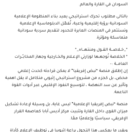
السودان في القارة والعالم.
بالتالى مطلوب تحرك استراتيجي يعيد بناء المنظومة الإعلامية
السودانية برؤية إقليمية واعية، تُفعّل الدبلوماسية الإعلامية
وتستثمر في المنصات العابرة للحدود لتقديم سردية سودانية
متماسكة ومؤثرة.
*_خـلاصــة القـول ومنتهــاه_*
* الخلاصة نُوجهـها لوزارتي الإعـلام والخـارجية وجهاز المخابـًـرات
العامــة :-
إن إطلاق منصة “نبض إفريقيا” لا يمكن قراءته كحدث إعلامي
محض، بل كجزء من مشروع استراتيجي إثيوبي متكامل لا يقل اهمية
وتأثير عن سد النهضة ، لتوسيع النفوذ الإقليمي عبر أدوات القوة
الناعمة.
منصة “نبض إفريقيا الإعلامية” ليس غاية، بل وسيلة لإعادة تشكيل
ميزان القوى داخل القارة وتثبيت مركز أديس أبابا كعاصمة القرار
الإفريقي، سياسيًا وإعلاميًا معًا.
وبقدر ما يعكس هذا التحول براعة إثيوبيا في توظيف الإعلام كأداة