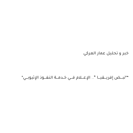
خبر و تحليل عمار العركي
“*نبــض إفريــقيــا ”.. الإعــلام فــي خـدمــة النفــوذ الإثيوبــي*