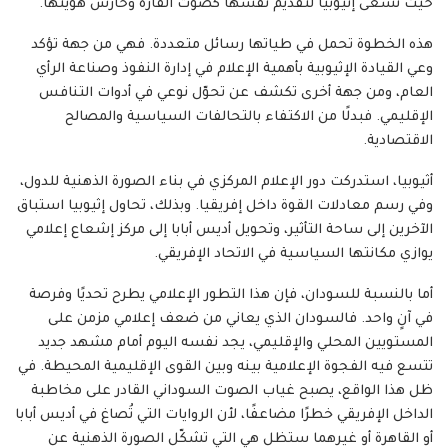
حيث تسعى إثيوبيا لتقديم نفسها كصوت القارة وحارس هويتها.
هذه الخطوة تحمل في طياتها رسائل متعددة. فهي من جهة تؤكد
وعي القيادة الإثيوبية بأهمية الإعلام في إدارة النفوذ وصناعة الرأي
العام، ومن جهة أخرى تكشف عن تحوّل نوعي في أدوات التنافس
الإقليمي. فبدلًا من الاكتفاء بالتحالفات السياسية والمصالح
الاقتصادية.
أثيوبيا، استدركت دور الإعلام المركزي في بناء الصورة الذهنية للدول،
وفي رسم معادلات القوة داخل إفريقيا. وبذلك، تحاول إثيوبيا استباق
الآخرين إلى ساحة التأثير، وتحويل أديس أبابا إلى مركز إشعاع إعلامي
يوازي مكانتها السياسية في الاتحاد الإفريقي.
أما بالنسبة للسودان، فإن هذا التطور الإعلامي يطرح تحديًا وفرصة
في آنٍ واحد. فالسودان الذي يعاني من ضعف إعلامي مزمن على
المستويين المحلي والإقليمي، يجد نفسه اليوم أمام مشهد جديد
تتسع فيه الفجوة الإعلامية بينه وبين القوى الإقليمية المحيطة. في
ظل هذا الواقع، يصبح غياب الصوت السوداني القادر على مخاطبة
الداخل الإفريقي خطرًا مضاعفًا، لأن الروايات التي تُصاغ في أديس أبابا
أو القاهرة أو غيرهما ستظل هي التي تشكّل الصورة الذهنية عن