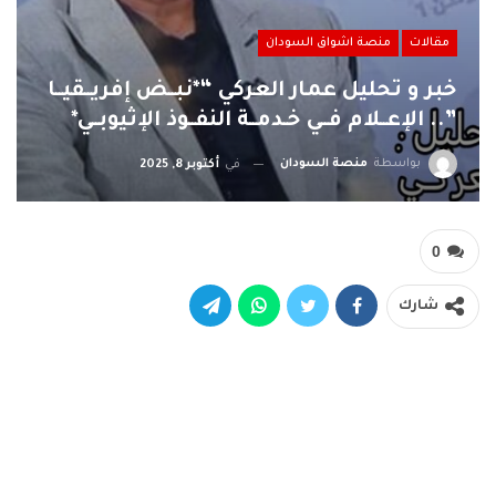
مقالات
منصة اشواق السودان
خبر و تحليل عمار العركي “*نبــض إفريــقيــا
”.. الإعــلام فــي خـدمــة النفــوذ الإثيوبــي*
بواسطة
منصة السودان
في
أكتوبر 8, 2025
0
شارك