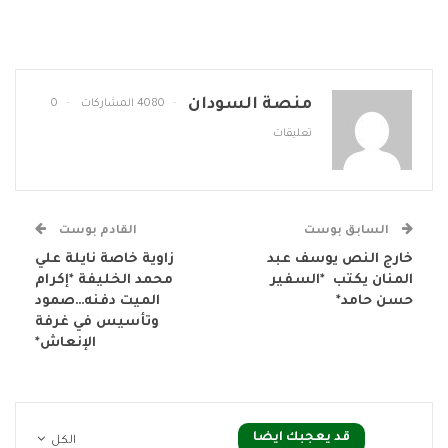
منصة السودان
4080 المشاركات
0
تعليقات
السابق بوست
القادم بوست
خارج النص يوسف عبد
زاوية خاصة نايلة علي
المنان يكتب *السفير
محمد الخليفة *إكرام
حسن حامد*
الميت دفنه…صمود
وتأسيس في غرفة
الإنعاش*
قد يعجبك ايضا
الكل