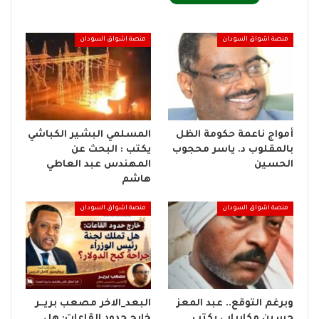
منصة اشواق السودان
منصة اشواق السودان
أمواج ناعمة حكومة الظل
المسلمي البشير الكباشي
بالمقلوب د. ياسر محجوب
يكتب : البحث عن
الحسين
المهندس عبد العاطي
هاشم
منصة اشواق السودان
منصة اشواق السودان
وبرغم التوقع.. عبد المعز
البعد_الاخر مصعب بريــر
حسين مكابرابي يكتب…
خارج حدود القاعات: هل