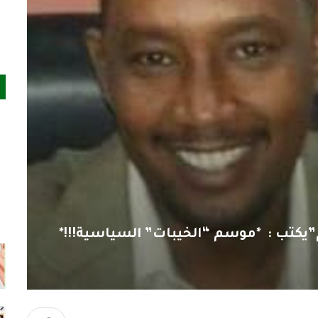
”يكتب : *موسم “الخيبات” السياسية!!!*