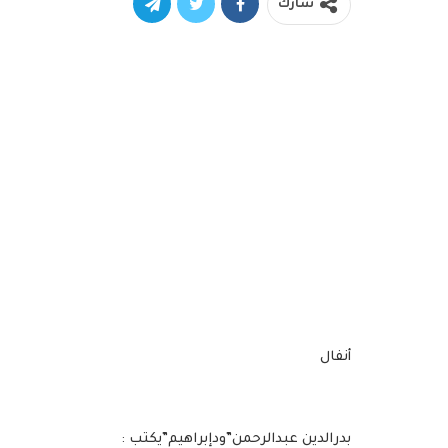
شارك
أنفال
بدرالدين عبدالرحمن”ودإبراهيم”يكتب :