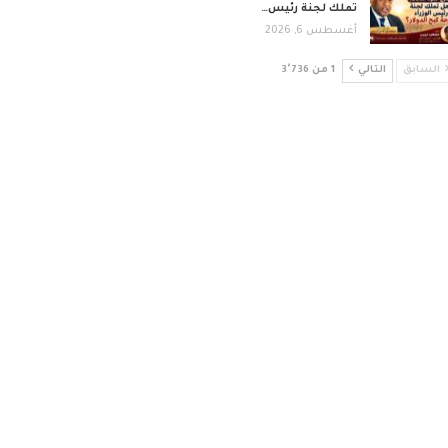
تملك لجنة رئيس…
أغسطس 6, 2026
السابق
التالي
1 من 3٬736