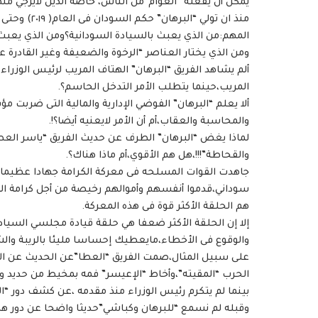
يمكن أن يفعله “العوام”من الناس، خاصة الذين لايرجي منهم!
منذ ان تولي 
المهم:من الذي يعبث بالسيادة السودانية؟ومن الذي يع
ومن الذي يختار العناصر “الرخوة والضعيفة وغير القادرة عل
ألم يشاهد الفريق “البرهان” الهتاف المريب لرئيس الوزراء ف
المريب،حينما يتطلب الأمر التدخل الحاسم؟.
ألا يعلم “البرهان” الفوضي الإدارية والمالية التى ضربت مؤ
والمحاسبة والعقاب،أم أن الأمر لايعنيه أيضا؟!.
لماذا يغض “البرهان” الطرف عن حديث الفريق “ياسر العط
والقحاطة”!!!،هل هم الأقوي،أم ماذا هناك؟.
جاهدت القوات المسلحه فى معركة الكرامة جهادا عظيما،
سوداني،قدموا أنفسهم وأموالهم رخيصة من أجل كرامة ال
هم الحلقة الأكثر قوة فى هذه المعركة.
إلا إن الحلقة الأكثر ضعفا هي حلقة قيادة مجلسي السيادة 
والوقوع فى الأخطاء،مايعطيك إحساسا مليئا بالريبة والش
على سبيل المثال،صمت الفريق “العطا”عن الحديث عن الد
الحرب “المقيته”،وأخاط “الإعيسر” فمه بمخيط من حديد و
بينما لم يتكرم رئيس الوزراء منذ مقدمه ،عن كشف دور “ال
وقبله لم نسمع “للبرهان وكباشي”حديثا واضحا عن دور هذه