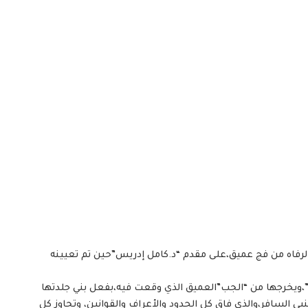
 والرفاه من فج عميق،على مقدم “د.كامل إدريس”حين تم تعيينه
ا”،ويخرجها من “الجب”العميق الذي وقعت فيه،بفعل بني جلدتها
بي السافر،والذي فاق كل الحدود والأعراف والقوانين، وتجاوز كل