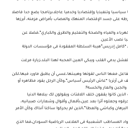
ياسيا وتنفيذيا وإقتصاديا وخدميا عاجلا،برنامجا يضع حدا فاصلا
طه على جسد الإقتصاد المنهك والمصاب بأمراض مزمنه، أبرزها
هرباء والمياه والصحة والتعليم والطرق والكباري”،فضلا عن
يا نصب الأعين.
رض “كامل إدريس”هيبة السلطة المفقودة فى مؤسسات الدولة
لفشل يدمي القلب ويبكي العين المحبه لهذا البلد،زيارة مرغت
ير،تفاعل معها الناس لقوتها وهيبتها،عسي أن يطبق ماورد فيها،لكن
ف فى أرتريا “عاش الرئيس أسياس”،وكأن الرجل يقود مظاهره أو
والجبن والعار والخسه!!.
ذين كانوا يقفون خلف اللافتات ويقولون لك ببلاهة الدنيا
قوه وجعلوه أثرا بعد عين،بأفعال وأقوال وشعارات صبيانيه،
رهان وكباشي والعطا”،الذين لم يحركوا ساكنا آنذاك وكأن الأمر
رواد المساطب الشعبية فى الملاعب الرياضية السودان،فما الذي