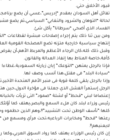
قيود الأخلاق حتي.
تفائل أهل السودان بمقدم “إدريس”،عسي أن يضع برنامجا س
لحالة “التوهان والشرود والتغابي” السياسي،ثم يضع مشر
الفساد الذي أضحي “سرطانا” يأكل شئ.
ومن بين ثنا ذلك يتم إجراء إصلاحات مبشرة لقطاعات “الك
إنتهاج سياسية خارجية متزنه تضع المصلحة القومية العل
وقبل ذلك كله،كان الرجاء الأعظم والمربط الأهم،أن يف
كآفة،خاصة المناط بها إنفاذ العدالة والقانون.
فإذا بالرجل يمتهن “التوعك” إبان زيارته السعودية،غطاءا 
“سيادة البلد” فى مقتل،هذا أنسب وصف لها.
وإذا بالرجل يلقي كلمة قوية فى منبر الأمم المتحدة الآخ
الرجل إستمرأ الفشل الذي جعلنا فى مؤخرة الدول،حين هت
إعتصاما لبني “قحط” أو لشلة “صمود” التى تزيأت بالخيانه 
رئيس وزراء لبلد كان ملء السمع والبصر،يهتف كما أؤلئك ال
كلها:”نأسف الوطن تحت التشييد”!!،وهم الذين حطموه وحر
رعتها “قحط” ومخابرات الرباعيه،تحت مرأي ومسمع من “الب
لايعنيهم!!.
إن كان رئيس الوزراء يهتف كما رواد السوق العربي،وكما 