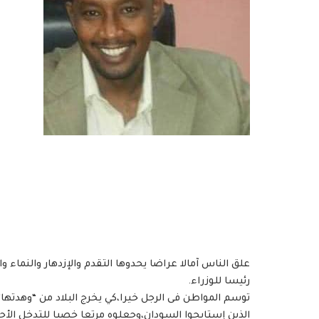
علق الناس آمالا عراضا يحدوها التقدم والإزدهار والنماء
رئيسا للوزراء.
توسم المواطن فى الرجل خيرا،كي يخرج البلاد من “وهدته
الذين إستابحوا السودان،وجعلوه مرتعا خصبا للتدخل الأجن