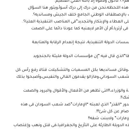
!.؟.لاحول ولاقوة إلا بالله العلي العظيم.
“البرهان” حكم السودان فى العام( ٢٠١٩) وحتى هذه اللحظه،نحن من درك إلى درك أسوأ،ويثور هنا السؤال
بث بالإصطفاف الوطني الجامع خلف الجيش ومسانديه؟.
ى العطاء والإبتكار والتجديد”فى المناصب التنفيذية العليا؟.
ى أرتريا،أم أن الأمر لايعنيه كما عودنا دائما على الصمت
سسات الدولة التنفيذية، نتيجة إنعدام الرقابة والمتابعة
ا”الذي قال فيه:”إن مؤسسات الدولة مليئة بالجنجويد
وقاتل مسانديها بكل المسميات والتشكيلات قتالا رفع رأس كل
شعب السوداني،ومازالو يقدمون الغالي والنفيس،وأصبحوا بذلك
والوزراء،!!التى تظهر من الأفعال والأقوال والبرود والصمت
ك!!.
ور “القذر” الذي لعبته “الإمارات”ضد شعب السودان فى هذه
صام عن كل شئ!!!.
إمارات” ولاببنت شفه!!
 الدويلة الطارئة على التأريخ والجغرافيا،فى قتل ونهب وإغتصاب