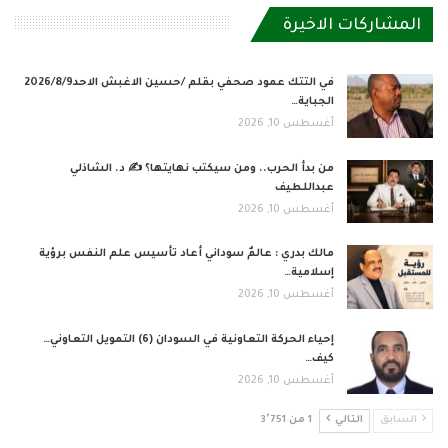
المشاركات الاخيرة
في التتك عمود صحفي بقلم /حسين الاغبش الاحد2026/8/9
الجباية…
أغسطس 10, 2026
من بدأ الحرب.. ومن سيكتب نهايتها؟ ✍️ د. الشاذلي
عبداللطيف
أغسطس 10, 2026
مالك بدري : عالمٌ سوداني أعاد تأسيس علم النفس برؤية
إسلامية…
أغسطس 10, 2026
إحياء الحركة التعاونية في السودان (6) التمويل التعاوني…
كيف…
أغسطس 10, 2026
السابق
التالي
1 من 3٬751