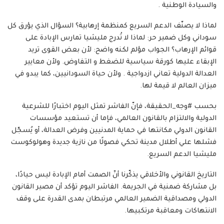
والسيادة الوطنية .
لماذا لا يصنّف الدعم السريع كمنظمة إرهابية؟ السؤال الذي يؤرق كل
سوداني وكل ضمير حر: لماذا لا تُدرج مليشيا تمارس الإبادة على
قوائم الإرهاب؟ الجواب مؤلم لكنه واضح: لأن بعض القوى تريد
الإبقاء عليها كورقة سياسية للضغط و التفاوض. ولأن معايير
العدالة الدولية تعاني ازدواجية . ولأن حياة السودانيين، كما يبدو في
ميزان العالم لا قيمة لها.
بحسب #وجه_الحقيقة، فإنّ الفاشر تمثل اليوم اختبارًا للشرعية
الدولية والالتزام بالقانون العالمي، فإما أن تستعيد مؤسسات
القانون الدولي مكانتها في حماية المدنيين وفرض العدالة، أو يُسجّل
فشلها علي أطلال مدينة تحكي فصولًا من نازية جديدة وهولوكوست
مليشيا الدعم السريع.
التاريخ القانوني والأخلاقي يذكّرنا أنّ الصمت أمام الإبادة ليس حيادًا،
بل مشاركة ضمنية في الجريمة. الفاشر اليوم تؤكد أن مصير القانون
الدولي ومصداقية الضمير العالمي مرتبطان بمدى القدرة على وقف
الانتهاكات ومعاقبة مرتكبيها.