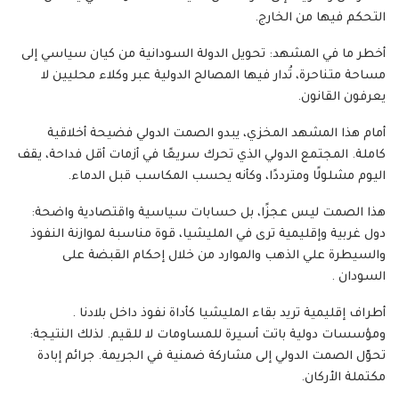
التحكم فيها من الخارج.
أخطر ما في المشهد: تحويل الدولة السودانية من كيان سياسي إلى
مساحة متناحرة، تُدار فيها المصالح الدولية عبر وكلاء محليين لا
يعرفون القانون.
أمام هذا المشهد المخزي، يبدو الصمت الدولي فضيحة أخلاقية
كاملة. المجتمع الدولي الذي تحرك سريعًا في أزمات أقل فداحة، يقف
اليوم مشلولًا ومترددًا، وكأنه يحسب المكاسب قبل الدماء.
هذا الصمت ليس عجزًا، بل حسابات سياسية واقتصادية واضحة:
دول غربية وإقليمية ترى في المليشيا، قوة مناسبة لموازنة النفوذ
والسيطرة علي الذهب والموارد من خلال إحكام القبضة على
السودان .
أطراف إقليمية تريد بقاء المليشيا كأداة نفوذ داخل بلادنا .
ومؤسسات دولية باتت أسيرة للمساومات لا للقيم. لذلك النتيجة:
تحوّل الصمت الدولي إلى مشاركة ضمنية في الجريمة. جرائم إبادة
مكتملة الأركان.