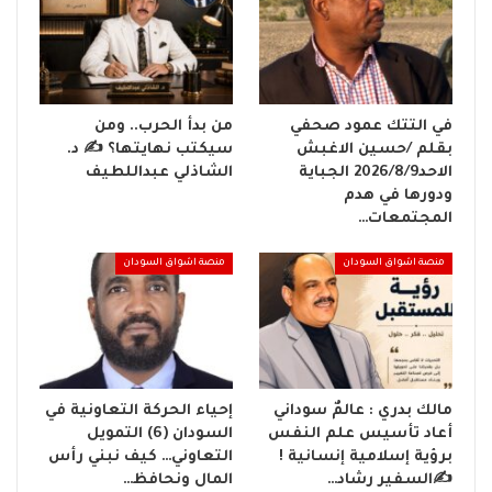
في التتك عمود صحفي
من بدأ الحرب.. ومن
بقلم /حسين الاغبش
سيكتب نهايتها؟ ✍️ د.
الاحد2026/8/9 الجباية
الشاذلي عبداللطيف
ودورها في هدم
المجتمعات…
منصة اشواق السودان
منصة اشواق السودان
مالك بدري : عالمٌ سوداني
إحياء الحركة التعاونية في
أعاد تأسيس علم النفس
السودان (6) التمويل
برؤية إسلامية إنسانية !
التعاوني… كيف نبني رأس
✍️السفير رشاد…
المال ونحافظ…