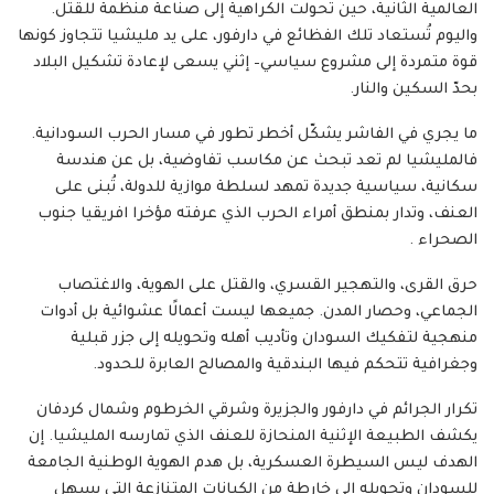
العالمية الثانية، حين تحولت الكراهية إلى صناعة منظمة للقتل.
واليوم تُستعاد تلك الفظائع في دارفور، على يد مليشيا تتجاوز كونها
قوة متمردة إلى مشروع سياسي– إثني يسعى لإعادة تشكيل البلاد
بحدّ السكين والنار.
ما يجري في الفاشر يشكّل أخطر تطور في مسار الحرب السودانية.
فالمليشيا لم تعد تبحث عن مكاسب تفاوضية، بل عن هندسة
سكانية، سياسية جديدة تمهد لسلطة موازية للدولة، تُبنى على
العنف، وتدار بمنطق أمراء الحرب الذي عرفته مؤخرا افريقيا جنوب
الصحراء .
حرق القرى، والتهجير القسري، والقتل على الهوية، والاغتصاب
الجماعي، وحصار المدن. جميعها ليست أعمالًا عشوائية بل أدوات
منهجية لتفكيك السودان وتأديب أهله وتحويله إلى جزر قبلية
وجغرافية تتحكم فيها البندقية والمصالح العابرة للحدود.
تكرار الجرائم في دارفور والجزيرة وشرقي الخرطوم وشمال كردفان
يكشف الطبيعة الإثنية المنحازة للعنف الذي تمارسه المليشيا. إن
الهدف ليس السيطرة العسكرية، بل هدم الهوية الوطنية الجامعة
للسودان وتحويله إلى خارطة من الكيانات المتنازعة التي يسهل