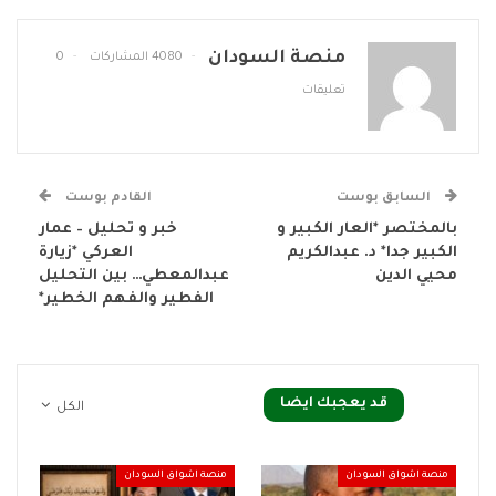
منصة السودان
4080 المشاركات
0
تعليقات
السابق بوست
القادم بوست
بالمختصر *العار الكبير و
خبر و تحليل – عمار
الكبير جدا* د. عبدالكريم
العركي *زيارة
محيي الدين
عبدالمعطي… بين التحليل
الفطير والفهم الخطير*
قد يعجبك ايضا
الكل
منصة اشواق السودان
منصة اشواق السودان