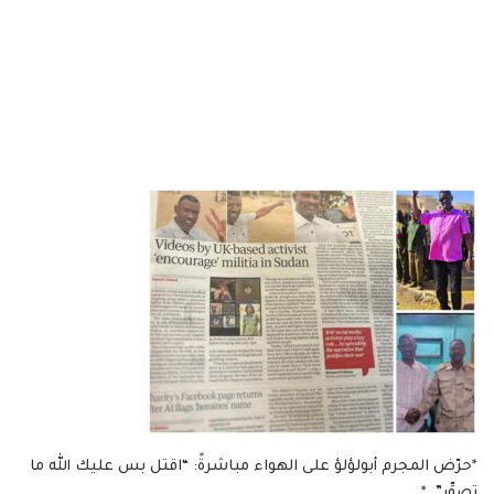
*حرّض المجرم أبولؤلؤ على الهواء مباشرةً: “اقتل بس عليك الله ما
تصوِّر”..*