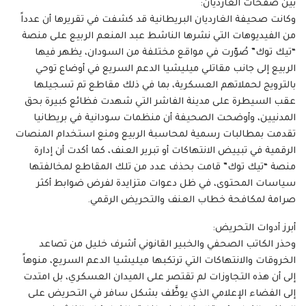
بين صفحات الغارديان:
وكانت صحيفة الغارديان البريطانية قد كشفت في تقريرها أن عدداً
من الفيديوهات التي نشرها الناشط عبد المنعم الربيع على منصة
“تيك توك” صُوّرت في مواقع مختلفة من السودان، يظهر فيها
الربيع إلى جانب مقاتلي ميليشيا الدعم السريع في أوضاع توحي
بالترويج لحملاتهم العسكرية، بما في ذلك مقاطع تم تسجيلها
عقب السيطرة على مدينة الفاشر التي شهدت فظائع كبيرة بحق
المدنيين، وأوضحت الصحيفة أن منظمات سودانية في بريطانيا
تقدمت بمطالبات رسمية لمحاسبة الربيع ومنع استخدام المنصات
الرقمية في تبييض الانتهاكات أو تبرير العنف، كما أكدت أن إدارة
منصة “تيك توك” قامت بحذف عدد من تلك المقاطع لمخالفتها
سياسات المحتوى، في ظل دعوات متزايدة لفرض ضوابط أكثر
صرامة لمكافحة خطاب العنف والتحريض الرقمي.
أبرز أدوات التحريض:
وحذر الكاتب الصحفي والخبير القانوني أشرف خليل من تصاعد
الخروقات والانتهاكات التي ترتكبها ميليشيا الدعم السريع، منوهاً
إلى أن هذه التجاوزات لم تقتصر على الميدان العسكري، بل امتدت
إلى الفضاء الإعلامي الذي يوظَّف بشكل سافر في التحريض على