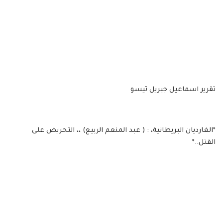
تقرير اسماعيل جبريل تيسو
*الغارديان البريطانية، : ( عبد المنعم الربيع) ،، التحريض على
القتل..*