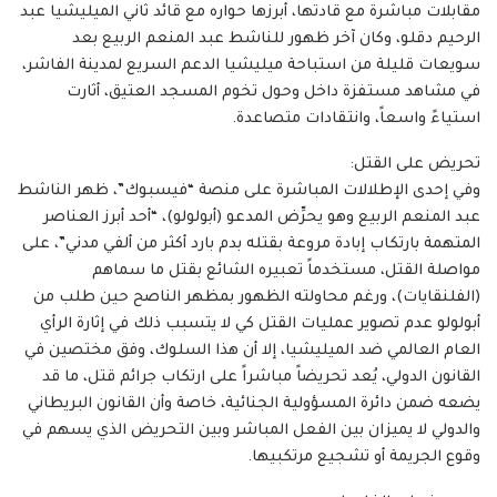
مقابلات مباشرة مع قادتها، أبرزها حواره مع قائد ثاني الميليشيا عبد
الرحيم دقلو، وكان آخر ظهور للناشط عبد المنعم الربيع بعد
سويعات قليلة من استباحة ميليشيا الدعم السريع لمدينة الفاشر،
في مشاهد مستفزة داخل وحول تخوم المسجد العتيق، أثارت
استياءً واسعاً، وانتقادات متصاعدة.
تحريض على القتل:
وفي إحدى الإطلالات المباشرة على منصة “فيسبوك”، ظهر الناشط
عبد المنعم الربيع وهو يحرِّض المدعو (أبولولو)، “أحد أبرز العناصر
المتهمة بارتكاب إبادة مروعة بقتله بدم بارد أكثر من ألفي مدني”، على
مواصلة القتل، مستخدماً تعبيره الشائع بقتل ما سماهم
(الفلنقايات)، ورغم محاولته الظهور بمظهر الناصح حين طلب من
أبولولو عدم تصوير عمليات القتل كي لا يتسبب ذلك في إثارة الرأي
العام العالمي ضد الميليشيا، إلا أن هذا السلوك، وفق مختصين في
القانون الدولي، يُعد تحريضاً مباشراً على ارتكاب جرائم قتل، ما قد
يضعه ضمن دائرة المسؤولية الجنائية، خاصة وأن القانون البريطاني
والدولي لا يميزان بين الفعل المباشر وبين التحريض الذي يسهم في
وقوع الجريمة أو تشجيع مرتكبيها.