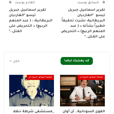
السابق بوست
القادم بوست
تقرير اسماعيل جبريل
تقرير اسماعيل جبريل
تيسو *الغارديان
تيسو *الغارديان
البريطانية، نشرت تحقيقاً
البريطانية، : ( عبد المنعم
خطيراً بشأنه ،، ( عبد
الربيع) ،، التحريض على
المنعم الربيع) ،، التحريض
القتل..*
على القتل..*
قد يعجبك ايضا
الكل
منصة اشواق السودان
منصة اشواق السودان
القوى السودانية… آن أوان
_مستشفى شرطة دنقلا