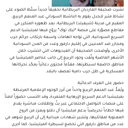
نشرت صحيفة الغارديان البريطانية تحقيقاً جديداً سلّط الضوء على
نشاط مثير للجدل يقوم به الناشط السوداني عبد المنعم الربيع،
المقيم في مدينة (شيفيلد) البريطانية، بعد ظهوره المتكرر في
مقاطع مصوّرة على منصة “تيك توك” يروّج فيها لميليشيا الدعم
السريع السودانية، التي تواجه اتهامات واسعة بارتكاب جرائم حرب
ومجازر ضد المدنيين في إقليم دارفور وعدد من المدن السودانية
الأخرى، وأوضحت الصحيفة أن الفيديوهات التي انتشرت خلال
الأشهر الماضية وثّقت وجود الربيع إلى جانب عناصر الميليشيا في
مناطق خاضعة لسيطرتها، مقدّماً محتوى دعائياً يمجّد تحركاتها
العسكرية في ظل حرب دامية تعصف بالبلاد.
حضور على الغرف الدعائية:
ويُعدُّ عبد المنعم الربيع واحداً من أبرز الوجوه الإعلامية المرتبطة
بميليشيا الدعم السريع الإرهابية المتمردة، وقد اكتسب حضوراً لافتاً
على منصات التواصل الاجتماعي عبر بثّ وإطلالات مباشرة يقدم
فيها خطاباً تحريضياً يدعم ميليشيا آل دقلو ويعزز من الروح
المعنوية لمقاتليها، وتشير شهادات ميدانية إلى أن الربيع شوهد في
عدد من مناطق دارفور التي تخضع لسيطرة الميليشيا، كما أجرى