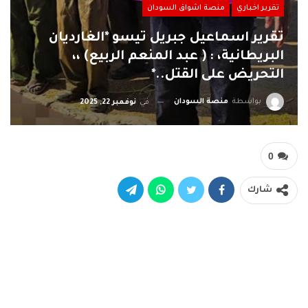
تقرير اخباري
منصة اشواق السودان
تقرير اسماعيل جبريل تيسو *الغارديان
البريطانية، : ( عبد المنعم الربيع) ،،
التحريض على القتل..*
بواسطة
منصة السودان
في
نوفمبر 22, 2025
0
شارك