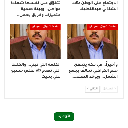
الاجتماع على الوطن ✍️د.
تتفوّق على نفسها شهادة
الشاذلي عبداللطيف
مواطن.. وبيئة صحية
متميزة.. وفريق يعمل…
منصة اشواق السودان
منصة اشواق السودان
وأخيراً… في مكة يتحقق
الكلمة التي تبني… والكلمة
حلم الكواكبي تحالفٌ يجمع
التي تهدم ✍ بقلم: حسبو
الشمل… ويوحّد الصف……
علي بخيت
السابق
التالي
اترك رد