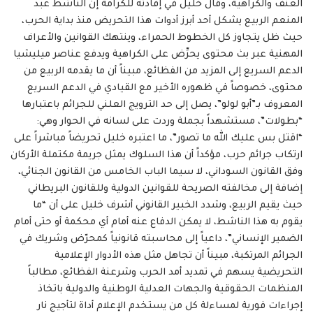
العنف والكراهية، وقال خليل في إفادته للكرامة إن الناشط عبد
المنعم الربيع يشكل أحد أبرز أدوات هذا التحريض منذ بداية الحرب،
حيث ظل يتجاوز كل الخطوط الحمراء، وينتهك القوانين والأعراف
المهنية عبر بث محتوى يحرِّض على الكراهية ويدفع عناصر ميليشيا
الدعم السريع إلى المزيد من الفظائع، مبيناً أن ما يقدمه الربيع من
محتوى، خصوصاً في ظهوره الأخير مع القيادي في الدعم السريع
المعروف بـ”أبو لولو”، يصل إلى حد الترويج العلني للجرائم باعتبارها
“بطولات”، مستشهداً بجملة وردت على لسانه في الحوار وهي:
“اقتل بس عليك الله ما تصور”، ما اعتبره خليل تحريضاً مباشراً على
ارتكاب جرائم حرب، مؤكداً أن هذا السلوك يمثل جريمة مكتملة الأركان
وفق القانون السوداني، لا سيما الباب الخامس من القانون الجنائي،
إضافة إلى مخالفته الصريحة للقوانين الدولية وللقانون البريطاني
حيث يقيم الربيع، وشدد الخبير القانوني أشرف خليل على أن “ما
يقوم به هذا الناشط، لا يمكن الدفاع عنه أمام أي محكمة أو حتى أمام
الضمير الإنساني”، داعياً إلى محاسبته قانونياً كمحرّض وشريك في
الجرائم المرتكبة، مبيناً أن تجاهل مثل هذه الأدوار الإعلامية
التحريضية يسهم في تمديد أمد الحرب وشرعنة الفظائع، مطالباً
المنظمات الحقوقية والجهات العدلية الوطنية والدولية باتخاذ
إجراءات فورية لمساءلة كل من يستخدم الإعلام أداة لتأجيج نار