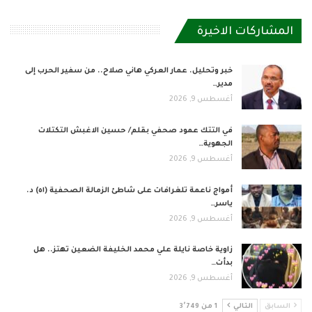
المشاركات الاخيرة
خبر وتحليل. عمار العركي هاني صلاح.. من سفير الحرب إلى
مدير…
أغسطس 9, 2026
في التتك عمود صحفي بقلم/ حسين الاغبش التكتلات
الجهوية…
أغسطس 9, 2026
أمواج ناعمة تلغرافات على شاطئ الزمالة الصحفية (٥١) د.
ياسر…
أغسطس 9, 2026
زاوية خاصة نايلة علي محمد الخليفة الضعين تهتز.. هل
بدأت…
أغسطس 9, 2026
السابق
التالي
1 من 3٬749