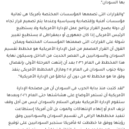
بها السودان*.
*والقرارات التى تصممها المؤسسات المختصة بأمريكا هى ثمانية
مؤسسات أمنية وإقتصادية وسياسية وعندما يتم تصميم قرار تجاه
أى دولة يصبح القرار برنامج عمل للإدارة الأمريكية ولا يستطيع
الرئيس الأمريكى إذا كان جمهورى أو ديمقراطى لا يستطيع تغيير
شولة على القرارات التى صممتها المؤسسات المختصة ويمكن
القول أن القرار المصمم من قبل الإدارة الأمريكية هو مخطط تقسيم
السودان والسودانيين فى العصر الحديث من الداخل وسيكون نهاية
هذا المخطط فى العام ٢٠٣٦ بعد أن إنتهت المرحلة الأولى بإنفصال
دولة جنوب السودان فى العام ٢٠١١ ومازال المخطط الأمريكى ينفذ
وفق ما هو مخطط له من دون أى تباطؤ من الإدارة الأمريكية*.
*لقد كتبت منذ بداية الحرب فى السودان أن من مصلحة الإدارة
الأمريكية أن تستمر الأوضاع على هشاشتها حتى العام ٢٠٢٦ وبعدها
ستقوم الإدارة الأمريكية بفرض السلام بالسودان ليس من أجل وقف
نزيف الدم أو إنهاء الإنتهاكات والموت بل لأن أمريكا إستطاعت
تنفيذ مخططها الرامى الى تقسيم السودان والسودانيين وفق
رؤيتها ووفق ما خططت له فأمريكا ستجبر السودانيين على توقيع