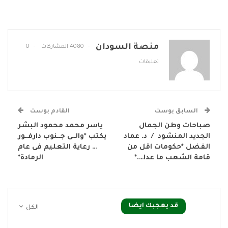
منصة السودان
4080 المشاركات
0
تعليقات
السابق بوست
القادم بوست
صباحات وطن الجمال
ياسر محمد محمود البشر
الجديد المنشود / د. عماد
يكتب *والــى جــنوب دارفــور
الفضل *حكومات اقل من
… رعاية التعليم فى عام
قامة الشعب ما عدا….*
الرمادة*
قد يعجبك ايضا
الكل