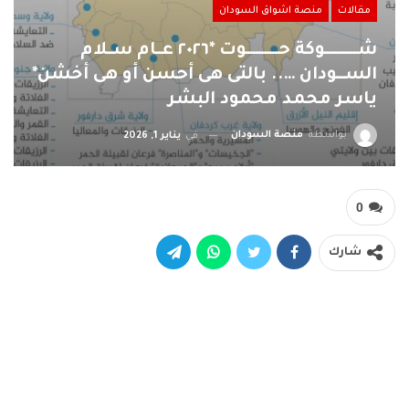
مقالات
منصة اشواق السودان
شــــــــــــوكة حــــــــــــوت *٢٠٢٦ عــام ســلام
الســـودان ….. بالتى هى أحسن أو هى أخشن*
ياسر محمد محمود البشر
بواسطة
منصة السودان
في
يناير 1, 2026
0
شارك