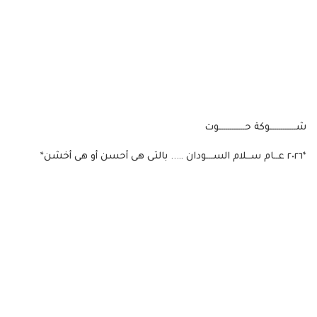
شــــــــــــوكة حــــــــــــوت
*٢٠٢٦ عــام ســلام الســـودان ….. بالتى هى أحسن أو هى أخشن*