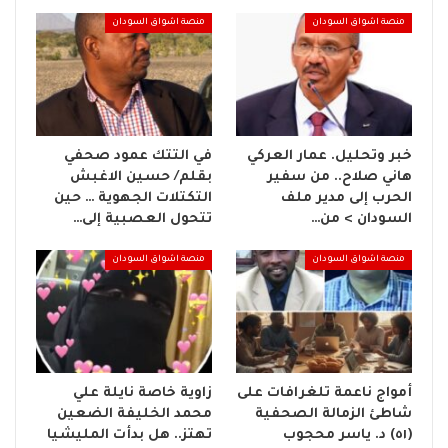
منصة اشواق السودان
منصة اشواق السودان
خبر وتحليل. عمار العركي
في التتك عمود صحفي
هاني صلاح.. من سفير
بقلم/ حسين الاغبش
الحرب إلى مدير ملف
التكتلات الجهوية … حين
السودان > من…
تتحول العصبية إلى…
منصة اشواق السودان
منصة اشواق السودان
أمواج ناعمة تلغرافات على
زاوية خاصة نايلة علي
شاطئ الزمالة الصحفية
محمد الخليفة الضعين
(٥١) د. ياسر محجوب
تهتز.. هل بدأت المليشيا