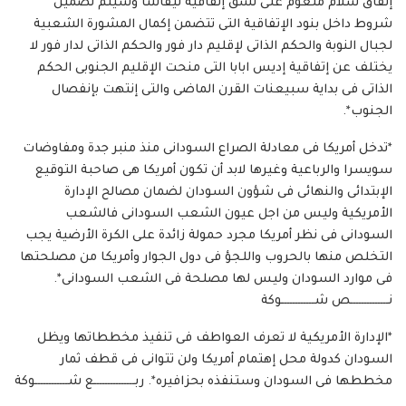
إتفاق سلام ملغوم على نسق إتفاقية نيفاشا وسيتم تضمين
شروط داخل بنود الإتفاقية التى تتضمن إكمال المشورة الشعبية
لجبال النوبة والحكم الذاتى لإقليم دار فور والحكم الذاتى لدار فور لا
يختلف عن إتفاقية إديس ابابا التى منحت الإقليم الجنوبى الحكم
الذاتى فى بداية سبيعنات القرن الماضى والتى إنتهت بإنفصال
الجنوب*.
*تدخل أمريكا فى معادلة الصراع السودانى منذ منبر جدة ومفاوضات
سويسرا والرباعية وغيرها لابد أن تكون أمريكا هى صاحبة التوقيع
الإبتدائى والنهائى فى شؤون السودان لضمان مصالح الإدارة
الأمريكية وليس من اجل عيون الشعب السودانى فالشعب
السودانى فى نظر أمريكا مجرد حمولة زائدة على الكرة الأرضية يجب
التخلص منها بالحروب واللجؤ فى دول الجوار وأمريكا من مصلحتها
فى موارد السودان وليس لها مصلحة فى الشعب السودانى*.
نــــــــــــــص شــــــــــــوكة
*الإدارة الأمريكية لا تعرف العواطف فى تنفيذ مخططاتها ويظل
السودان كدولة محل إهتمام أمريكا ولن تتوانى فى قطف ثمار
مخططها فى السودان وستنفذه بحزافيره*. ربـــــــــــــــع شــــــــــــوكة