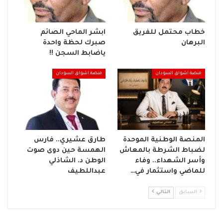
خطاب محتمل للفريق
ابشر الماحي الصائم
البرهان
صبرك لحظة واحدة
ياضابط السجن !!
منصة اشواق السودان
منصة اشواق السودان
المنصة الوطنية الموحدة
طارق عشيري.. فارس
لضباط الشرطة بالمعاش
الهمسة حين دوى صوت
وأسر الشهداء.. وفاء
الوطن د. الشاذلي
للماضي واستثمار في…
عبداللطيف
السابق
التالي