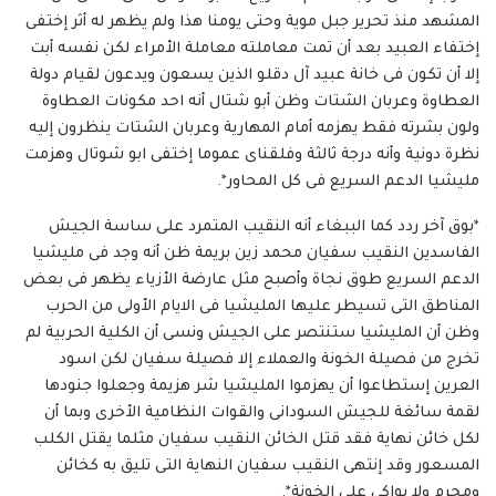
المشهد منذ تحرير جبل موية وحتى يومنا هذا ولم يظهر له أثر إختفى
إختفاء العبيد بعد أن تمت معاملته معاملة الأمراء لكن نفسه أبت
إلا أن تكون فى خانة عبيد آل دقلو الذين يسعون ويدعون لقيام دولة
العطاوة وعربان الشتات وظن أبو شتال أنه احد مكونات العطاوة
ولون بشرته فقط يهزمه أمام المهارية وعربان الشتات ينظرون إليه
نظرة دونية وأنه درجة ثالثة وفلقناى عموما إختفى ابو شوتال وهزمت
مليشيا الدعم السريع فى كل المحاور*.
*بوق آخر ردد كما الببغاء أنه النقيب المتمرد على ساسة الجيش
الفاسدين النقيب سفيان محمد زين بريمة ظن أنه وجد فى مليشيا
الدعم السريع طوق نجاة وأصبح مثل عارضة الأزياء يظهر فى بعض
المناطق التى تسيطر عليها المليشيا فى الايام الأولى من الحرب
وظن أن المليشيا ستنتصر على الجيش ونسى أن الكلية الحربية لم
تخرج من فصيلة الخونة والعملاء إلا فصيلة سفيان لكن اسود
العرين إستطاعوا أن يهزموا المليشيا شر هزيمة وجعلوا جنودها
لقمة سائغة للجيش السودانى والقوات النظامية الأخرى وبما أن
لكل خائن نهاية فقد قتل الخائن النقيب سفيان مثلما يقتل الكلب
المسعور وقد إنتهى النقيب سفيان النهاية التى تليق به كخائن
ومجرم ولا بواكى على الخونة*.