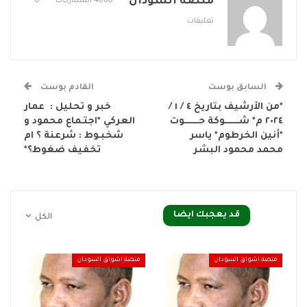
منصة السودان
4080 المشاركات
0
تعليقات
السابق بوست
القادم بوست
*من الأرشيف بتاريخ ٤ / ١ /
خبر و تحليل : عمار
٢٠٢٤ م* شـــــــوكة حـــــــوت
العركي *اجتـماع محمود و
*أنين الخرطوم* ياسر
شخبـوط : شرعنة ؟ ام
محمد محمود البشر
تخفيف ضغوط؟*
قد يعجبك ايضا
الكل
منصة اشواق السودان
منصة اشواق السودان