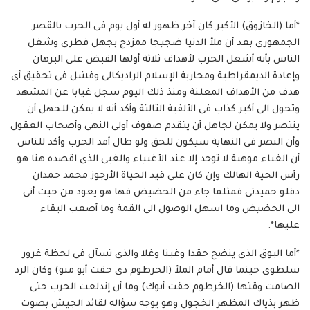
*أما (الخازوق) الأكبر كان آخر ظهور له أول يوم فى الحرب بالقصر
الجمهورى بعد أن ملأ الدنيا ضجيجا ممزدج بجهل فطرى وشغل
الناس بأنه أشعل الحرب لأهداف ثلاثة أولها القبض على البرهان
وإعادة الديمقراطية ومحاربة الإسلام الراديكالى وفشل فى تحقيق أى
هدف من الأهداف المعلنة ومنذ ذلك اليوم سجل غيابا عن المشهد
وتحول الى أكبر كذاب فى الألفية الثالثة وأكد أنه لا يمكن للجهل أن
ينتصر ولا يمكن لجاهل أن يتقدم صفوف أولى النهى وأصحاب العقول
وأن النصر فى النهاية سيكون للحق ولو طال أمد الحرب وأكد للناس
أن الغباء موهبة لا توجد إلا عند الأغبياء والغبى الذى اقصده هنا هو
رأس الحية الهالك وإن كان على قيد الحياة الأرجوز محمد حمدان
دقلو حميدتى فمثلما جاء من الحضيض فها هو يعود من حيث أتى
الى الحضيض وما اسهل الوصول الى القمة وما أصعب البقاء
عليها*.
*أما البوق الذى ينضح حقدا وغبنا وغلا والذى تسآل فى لحظة غرور
سلطوى حينما قال أمام الملأ (الخرطوم دى حقت أبو منو) وكان الرد
الصامت وقتها (الخرطوم حقت أبوك) وما أن إندلعت الحرب حتى
ظهر بذياك المظهر الخجول وهو يوجه سؤاله لقائد الجيش بصوت