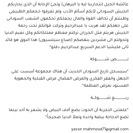
عائشة الجبل (بتحاربنا ليه يا البرهان) وتجئ الإجابة أن الذى يحاربكم
الجيش السودانى لأنكم أسأتم الأدب ولم تعرفوا حجمكم الطبيعى
وظننتم أن تحالف القوة والمال يجعلكم تحكمون الشعب السودانى
على جهلكم لقد هربت يا عبدالرحيم وتركت قواتكم تحت رحمة
الجيش هربتم مثل الجرزان تركتم معظم ممتلكاتكم وكل نعيم الدنيا
وتحولتم الى مشردين ينقصكم (صباع سيلسيون) هذا البوق هو قائد
ثانى مليشيا الدعم السريع عبدالرحيم دقلو*.
نــــــــــــص شـــــــــوكة
*سيسجل تاريخ السودان الحديث أن هناك مجموعة أسست على
الجهل والفقر الفكرى والمرض العضال مرض القبلية والجهوية
المسنود بمرض العظمة*.
ربــــــــــــع شــــــــوكــة
*علمتنى التجربة أن الحوت يضع آلاف البيض ولا يشعر به أحد بينما
تضع الدجاجة بيضة واحدة وتملأ الدنيا ضجيجاً*.
yassir.mahmoud71@gmail.com