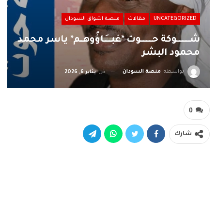
UNCATEGORIZED
مقالات
منصة اشواق السودان
شـــــــــوكة حــــــــوت *غبــــَـاؤُوهــم* ياسر محمد
محمود البشر
بواسطة
منصة السودان
في
يناير 6, 2026
0
شارك