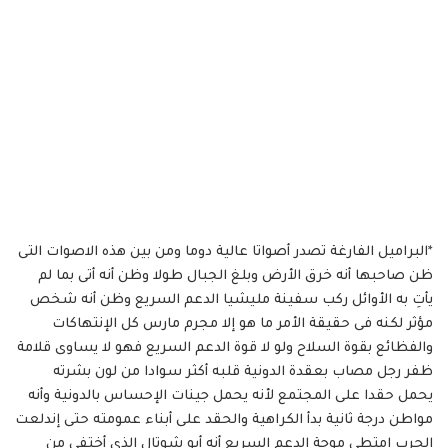
*البراميل الفارغة تصدر أصواتا عالية دوما ومن بين هذه الاصوات التى
ظن صاحبها أنه خرق الأرض وبلغ الجبال طولا وظن أنه أتى بما لم
يأتِ به الأوائل ركب سفينة مليشيا الدعم السريع وظن أنه شخص
مؤثر لكنه فى حقيقة الأمر ما هو إلا مجرم مارس كل الإنتهاكات
والفظائع بقوة السلاح ولو لا قوة الدعم السريع فهو لا يساوى قلامة
ظفر رجل مصاب بعقدة الدونية قلبه أكثر سوادا من لون بشرته
يحمل حقدا على المجتمع لأنه يحمل جينات الإحساس بالدونية وأنه
مواطن درجة ثانية بدأ الكراهية والحقد على أبناء عمومته حتى إندلعت
الحرب إمتطى موجة الدعم السريع أنه أبو شوتال الذى أختفى من