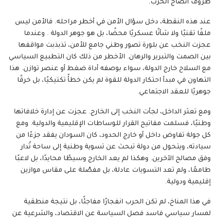
ظروف انضاج الحرب.
عند هذه النقطة، دخل سؤال الأمن في أخطر مراحله. فالأمن ليس
ملفًا تقنيًا ولا شأنًا عسكريًا محضًا، بل هو جوهر الدولة . وعندما
عجزت النخب عن بلورة تصور وطني جامع للأمن، تذبذبت مواقفها
بين الصمت والتبرير والرهان. الأخطر من ذلك كان التطبيع السياسي
مع السلاح خارج الدولة، سواء بوصفه أداة ضغط أو عنصر توازن. هذا
التهاون في مبدأ احتكار الدولة للقوة لم يكن خطأً تكتيكيًا، بل خرقًا
جوهريًا للعقد الاجتماعي.
ومع تعثر الداخل، لجأت النخب إلى الخارج. عجزت عن إدارة خلافاتها
وطنيًا، فسلمت مفاتيح القرار للوساطات الإقليمية والدولية. ومع
كل جولة تفاوض داخل أو خارج الحدود، كان السودان يفقد جزءًا من
سيادته، ويتحول من دولة تبحث عن تسوية وطنية إلى ساحة تُدار
وفق مصالح الآخرين. وهكذا لم يعد الخارج وسيطًا محايدًا، بل لاعبًا
طامعًا، ولم تعد التسويات عادلة، بل مفصّلة على مقاس موازين
إقليمية ودولية.
في هذا المناخ، لم تكن الحرب انفجارًا مفاجئًا، بل نتيجة منطقية
لمسار سياسي فاسد فصل السياسة عن الاقتصاد، والشرعية عن