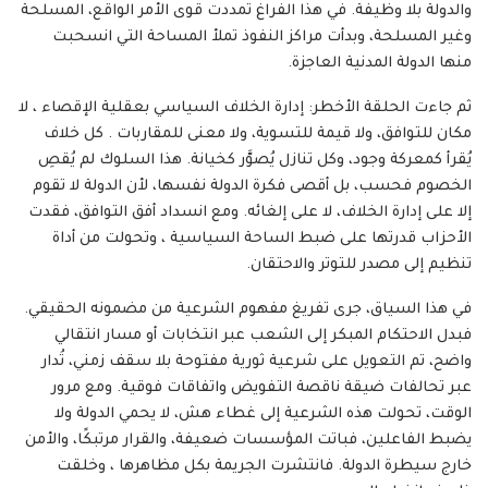
والدولة بلا وظيفة. في هذا الفراغ تمددت قوى الأمر الواقع، المسلحة
وغير المسلحة، وبدأت مراكز النفوذ تملأ المساحة التي انسحبت
منها الدولة المدنية العاجزة.
ثم جاءت الحلقة الأخطر: إدارة الخلاف السياسي بعقلية الإقصاء ، لا
مكان للتوافق، ولا قيمة للتسوية، ولا معنى للمقاربات . كل خلاف
يُقرأ كمعركة وجود، وكل تنازل يُصوَّر كخيانة. هذا السلوك لم يُقصِ
الخصوم فحسب، بل أقصى فكرة الدولة نفسها، لأن الدولة لا تقوم
إلا على إدارة الخلاف، لا على إلغائه. ومع انسداد أفق التوافق، فقدت
الأحزاب قدرتها على ضبط الساحة السياسية ، وتحولت من أداة
تنظيم إلى مصدر للتوتر والاحتقان.
في هذا السياق، جرى تفريغ مفهوم الشرعية من مضمونه الحقيقي.
فبدل الاحتكام المبكر إلى الشعب عبر انتخابات أو مسار انتقالي
واضح، تم التعويل على شرعية ثورية مفتوحة بلا سقف زمني، تُدار
عبر تحالفات ضيقة ناقصة التفويض واتفاقات فوقية. ومع مرور
الوقت، تحولت هذه الشرعية إلى غطاء هش، لا يحمي الدولة ولا
يضبط الفاعلين، فباتت المؤسسات ضعيفة، والقرار مرتبكًا، والأمن
خارج سيطرة الدولة. فانتشرت الجريمة بكل مظاهرها ، وخلقت