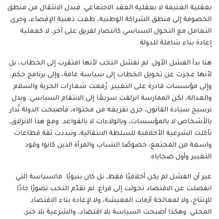
بعقلية الغنيمة لا بعقلية العقد الاجتماعي. فبدل الانتقال من منطق
الخصومة إلى منطق الشراكة الوطنية، طغت ذهنية الإقصاء، وجرى
التعامل مع التحول السياسي كانتصار لفريق على آخر، لا كعملية
إعادة بناء شاملة للدولة .
هنا بدأ الفشل الأول. لم تفشل النخب لأنها افتقرت إلى الخطاب، بل
لأنها عجزت عن تحويل الخطاب إلى سياسة عامة، وإلى برنامج حكم،
وإلى مؤسسات قادرة على التغيير. رُفعت شعارات الحرية والسلام
والعدالة، لكن الممارسة انزلقت سريعًا إلى الانتقام السياسي. وبدل
ترسيخ سيادة القانون، جرى تفريغه من محتواه، فأصبحت الدولة تُدار
بالأشخاص لا بالمؤسسات، وبالولاءات لا بالقواعد. ومع هذا الانزلاق،
تآكلت الشرعية الأخلاقية للسلطة الانتقالية، وتبددت ثقة قطاعات
واسعة من المجتمع، خصوصًا الشباب والمرأة الذين كانوا وقود
التغيير وأول ضحاياه.
غير أن الفشل لم يكن أخلاقيًا فقط، بل كان بنيويًا. فالسياسة التي
انفصلت عن الاقتصاد تحولت إلى فراغ. لم تقدّم النخب تصورًا جادًا
للإنتاج، ولا لمعالجة أزمات المعيشة، ولا لإعادة بناء الاقتصاد
المحلي. وهكذا أصبحت السياسة بلا اقتصاد، والشرعية بلا خبز،