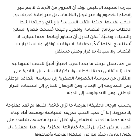
تجارب المحيط الإقليمي تؤكد أن الخروج من الأزمات لا يتم عبر
إقصاء الخصوم ولا عبر تدويل الخلافات، بل عبر إعادة تعريف دور
النخب نفسها. حيثما التقت السياسة بالإنتاج، وحيثما ارتبط
الخطاب ببرنامج اقتصادي واقعي، وحيثما حُسمت قضايا السلاح
والسيادة وطنيًا، أمكن للدول أن تتجاوز أزماتها. هذه التجارب لا
تُستنسخ، لكنها تُذكّر بحقيقة: لا دولة بلا توافق، ولا استقرار بلا
اقتصاد، ولا سيادة بلا قرار وطني مستقل.
من هنا، تمثل مرحلة ما بعد الحرب اختبارًا أخيرًا للنخب السودانية.
اختبارًا لا يُقاس بحدة الخطاب ولا بكثرة البيانات، بل بالقدرة على
الانتقال من سياسة الخصومة الصفرية إلى سياسة التعاقد الوطني،
ومن المعارضة إلي الإنتاج، ومن الارتهان للخارج إلى استعادة القرار
الوطني، ومن الأيديولوجيا إلى الدولة.
بحسب #وجه_الحقيقة الفرصة ما تزال قائمة، لكنها لم تعد مفتوحة
بلا شروط. إما أن تعيد النخب تعريف السياسة بوصفها أداة لبناء
الدولة وحماية العقد الاجتماعي، أو تظل أسيرة ماضيها، شاهدة على
انهيار لم يكن قدرًا، بل نتيجة خياراتها المخزية. وفي هذا المفترق، لن
يكون التاريخ رحيمًا مع من امتلكوا الفرصة وأضاعوها.