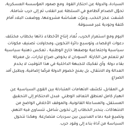
السيادة، والدولة عن احتكار القوة. ومع صمود المؤسسة العسكرية،
تحوّل الصدام ألطامع في السلطة عبر انقلاب ثم إلى حرب شاملة،
كشفت عجز النخب، وعرّت هشاشة مشروعها، ووضعت البلاد أمام
كلفة وجودية غير مسبوقة.
اليوم ومع استمرار الحرب، تُعاد إنتاج الأخطاء ذاتها بخطاب مختلف.
دعوات الإقصاء، وتوسيع دائرة التخوين، ومحاولات تصنيف مكونات
سياسية واجتماعية بوصفها خارج الوطنية ، تعكس ذهنية سياسية
لم تتعلم من الكارثة. السودان لا يخوض صراع تيارات، بل معركة
بقاء دولة. وأي تفكيك للجبهة الداخلية في هذا التوقيت لا يخدم
العدالة ولا الانتقال، بل يمنح خصوم الدولة فرصًا إضافية، ويطيل أمد
الصراع.
في المقابل، تكشف الاتهامات المتبادلة بين القوى السياسية عن
انهيار كامل لمنطق التعاقد الوطني. فبدل الاحتكام إلى التحقيق
المستقل، والمساءلة القانونية، والموقف الأخلاقي الواضح من
الانتهاكات، ينحدر الخطاب إلى تخوين شامل، تتساوى فيه التهم،
وتضيع فيه دماء المدنيين بين سرديات متصارعة. وهكذا تتحول
السياسة من أداة بناء إلى وقود حرب.