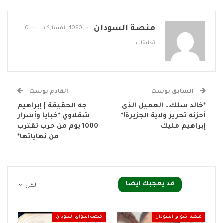
منصة السودان
4080 المشاركات
0
تعليقات
السابق بوست
القادم بوست
*خالد سلك… العميل الذى
جه الحقيقة | إبراهيم
أحزنه تحرير ولاية الجزيرة!*
شقلاوي *خبايا وأسرار
إبراهيم مليك
1000 يوم من حرب تقترب
من نهاياتها*
قد يعجبك ايضا
الكل
منصة اشواق السودان
منصة اشواق السودان