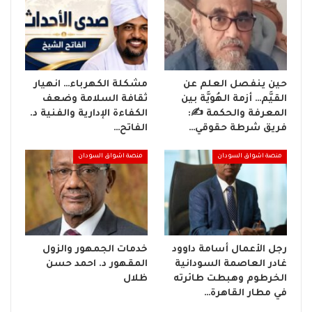
حين ينفصل العلم عن
مشكلة الكهرباء… انهيار
القيَّم… أزمة الهُويَّة بين
ثقافة السلامة وضعف
المعرفة والحكمة ✍️:
الكفاءة الإدارية والفنية د.
فريق شرطة حقوقي…
الفاتح…
منصة اشواق السودان
منصة اشواق السودان
رجل الأعمال أسامة داوود
خدمات الجمهور والزول
غادر العاصمة السودانية
المقهور د. احمد حسن
الخرطوم وهبطت طائرته
ظلال
في مطار القاهرة…