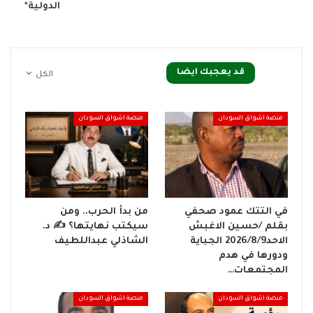
الدولية*
قد يعجبك ايضا
الكل
منصة اشواق السودان
منصة اشواق السودان
في التتك عمود صحفي
من بدأ الحرب.. ومن
بقلم /حسين الاغبش
سيكتب نهايتها؟ ✍️ د.
الاحد2026/8/9 الجباية
الشاذلي عبداللطيف
ودورها في هدم
المجتمعات…
منصة اشواق السودان
منصة اشواق السودان