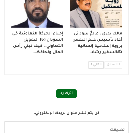
مالك بدري : عالمٌ سوداني
إحياء الحركة التعاونية في
أعاد تأسيس علم النفس
السودان (6) التمويل
برؤية إسلامية إنسانية !
التعاوني… كيف نبني رأس
✍️السفير رشاد…
المال ونحافظ…
السابق
التالي
اترك رد
لن يتم نشر عنوان بريدك الإلكتروني.