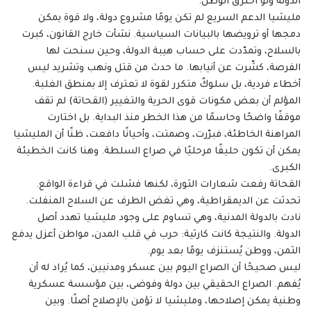
الدولة ولو احترق الوطن.
مليشيا الدعم السريع لم تكن يومًا مشروع دولة، ولا قوة يمكن
دمجها أو ترويضها بالبيانات السياسية. نشأت خارج القانون، كبرت
بالسلاح، وتمدّدت على حساب هيبة الدولة، وحين سنحت لها
الفرصة، كشّرت عن أنيابها. ما حدث من قتل ونهب وتشريد ليس
أخطاء فردية، بل سلوكٌ متكرر لقوة لا تعترف إلا بمنطق الغلبة.
المؤلم أن بعض مكونات قوى الحرية والتغيير (القحاتة) لم تقف
موقفًا واضحًا وحاسمًا من هذا الخطر منذ البداية. بل اختارت
المراهنة الخاطئة، فبرّرت، وصمتت، وأحيانًا دافعت، ظنًا أن المليشيا
يمكن أن تكون حليفًا مرحليًا في صراع السلطة. وهنا كانت الخطيئة
الكبرى.
القحاتة رفعت شعارات الثورة، لكنها فشلت في قراءة الواقع.
تحدثت عن الديمقراطية، وهي تغض الطرف عن السلاح المنفلت.
نادت بالدولة المدنية، وهي تساوم على وجود مليشيا تهدد أصل
الدولة. والنتيجة كانت كارثية: حرب في قلب المدن، مواطن أعزل يدفع
الثمن، ووطن يُستنزف يومًا بعد يوم.
ليس صحيحًا أن الصراع اليوم بين عسكر ومدنيين، كما يُراد له أن
يُفهم. الصراع الحقيقي بين دولة وفوضى، بين مؤسسة عسكرية
وطنية يمكن إصلاحها، ومليشيا لا تؤمن بالإصلاح أصلًا. وبين