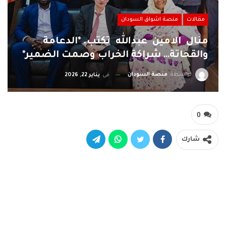
مقالات
منصة اشواق السودان
منال الامين عبدالله تكتب. *الدعامة
والقحاتة… شراكة الخراب وصمت الضمير*
بواسطة
منصة السودان
في
يناير 22, 2026
0
شارك