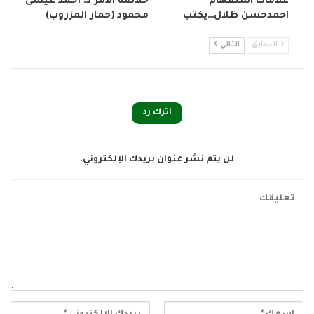
علامات استفهام
خلاصة الأمر د. أحمد عيسى
احمدحسن ظلال…يكتب
محمود (حمار المزروب)
السابق
التالي
اترك رد
لن يتم نشر عنوان بريدك الإلكتروني.