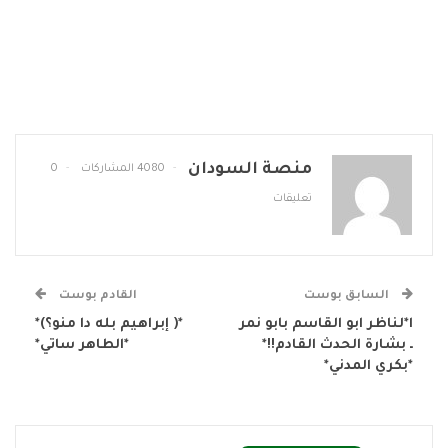
منصة السودان
4080 المشاركات
0
تعليقات
السابق بوست
القادم بوست
ا*لناظر ابو القاسم بابو نمر
*( إبراهيم بله دا منو؟)*
ـ بشارة الحدث القادم!!*
*الطاهر ساتي*
*بكري المدني*