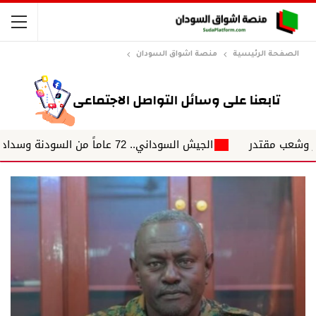
الصفحة الرئيسية
منصة اشواق السودان
تدر
الجيش السوداني.. 72 عاماً من السودنة وسداد فواتير السياسة د. حيدر البدري.. يكتب في نقطة سطر جديد...