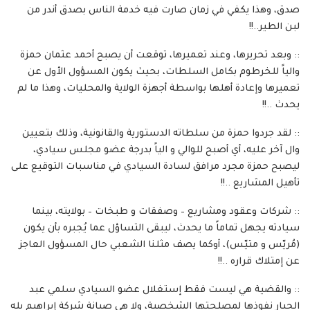
صدق، وهذا يكفي في زمان صارت فيه خدمة الناس بصدق أندر من
لبن الطير..!!
:: وبعد تحريرها، وعند تعميرها، توقعت أن يصبح أحمد عثمان حمزة
والياً للخرطوم بكامل السلطات، بحيث يكون المسؤول الأول عن
تعميرها وإعادة أهلها بواسطة أجهزة الولاية والمحليات، وهذا ما لم
يحدث ..!!
:: لقد جردوا حمزة من سلطاته الدستورية والقانونية، وذلك بتعيين
وال آخر عليه، أي أصبح للوالي و الياً بدرجة عضو مجلس سيادي،
ليصبح حمزة مجرد مرافق لسادة السيادي في مناسبات التوقيع على
تأهيل المشاريع ..!!
:: شركات وعقود ومشاريع – وصفقات و طبخات – بولايته، بينما
سيادته يجهل تماماً ما يحدث، ليبقى التساؤل عما يُجبره بأن يكون
(مُريّس و متيّس)، أوكما يصف مثلنا الشعبي حال المسؤول العاجز
عن إمتلاك قراره ..!!
:: والقضية هي ليست فقط إستغلال عضو السيادي سلمي عبد
الجبار نفوذها لمصلحتها الشخصية، ولا هي صيانة شركة إبراهيم بله