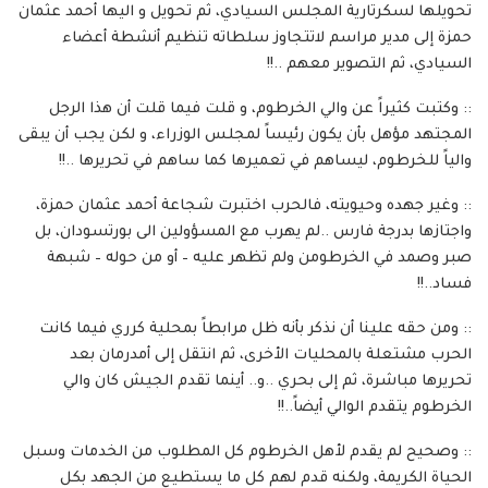
تحويلها لسكرتارية المجلس السيادي، ثم تحويل و اليها أحمد عثمان
حمزة إلى مدير مراسم لاتتجاوز سلطاته تنظيم أنشطة أعضاء
السيادي، ثم التصوير معهم ..!!
:: وكتبت كثيراً عن والي الخرطوم، و قلت فيما قلت أن هذا الرجل
المجتهد مؤهل بأن يكون رئيساً لمجلس الوزراء، و لكن يجب أن يبقى
والياً للخرطوم، ليساهم في تعميرها كما ساهم في تحريرها ..!!
:: وغير جهده وحيويته، فالحرب اختبرت شجاعة أحمد عثمان حمزة،
واجتازها بدرجة فارس ..لم يهرب مع المسؤولين الى بورتسودان، بل
صبر وصمد في الخرطومن ولم تظهر عليه – أو من حوله – شبهة
فساد..!!
:: ومن حقه علينا أن نذكر بأنه ظل مرابطاً بمحلية كرري فيما كانت
الحرب مشتعلة بالمحليات الأخرى، ثم انتقل إلى أمدرمان بعد
تحريرها مباشرة، ثم إلى بحري ..و.. أينما تقدم الجيش كان والي
الخرطوم يتقدم الوالي أيضاً..!!
:: وصحيح لم يقدم لأهل الخرطوم كل المطلوب من الخدمات وسبل
الحياة الكريمة، ولكنه قدم لهم كل ما يستطيع من الجهد بكل