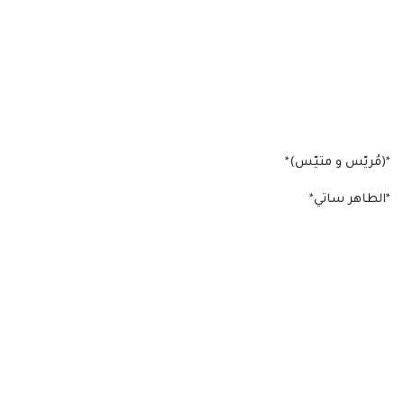
*‏‏(مُريّس و متيّس)*
*الطاهر ساتي*