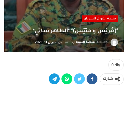
منصة اشواق السودان
*‏‏(مُريّس و متيّس)* *الطاهر ساتي*
بواسطة
منصة السودان
في
فبراير 11, 2026
0
شارك