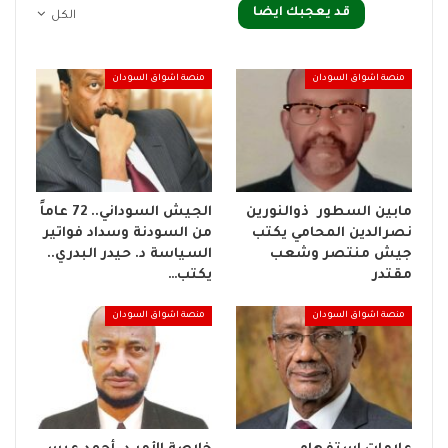
قد يعجبك ايضا
الكل
منصة اشواق السودان
منصة اشواق السودان
مابين السطور ذوالنورين
الجيش السوداني.. 72 عاماً
نصرالدين المحامي يكتب
من السودنة وسداد فواتير
جيش منتصر وشعب
السياسة د. حيدر البدري..
مقتدر
يكتب…
منصة اشواق السودان
منصة اشواق السودان