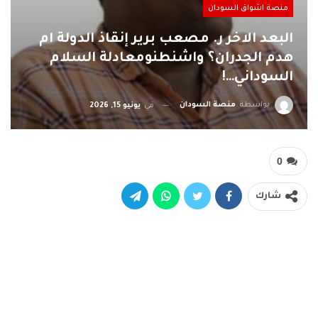
منصة اشواق السودان
البعد الاخر ر. مصعب برير إنقاذ الدولة ام
هدم الجدران؟ واشنطنومعادلة السلام
السوداني…!
بواسطة
منصة السودان
في
يونيو 15, 2026
0
شارك