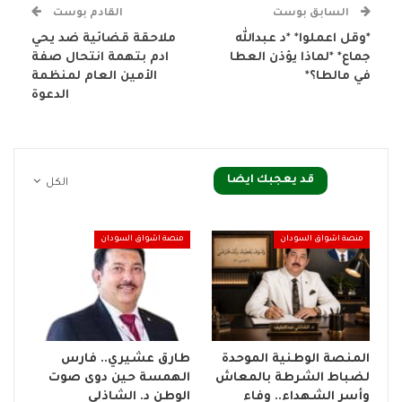
السابق بوست
القادم بوست
*وقل اعملوا* *د عبدالله
ملاحقة قضائية ضد يحي
جماع* *لماذا يؤذن العطا
ادم بتهمة انتحال صفة
في مالطا؟*
الأمين العام لمنظمة
الدعوة
قد يعجبك ايضا
الكل
منصة اشواق السودان
منصة اشواق السودان
المنصة الوطنية الموحدة
طارق عشيري.. فارس
لضباط الشرطة بالمعاش
الهمسة حين دوى صوت
وأسر الشهداء.. وفاء
الوطن د. الشاذلي