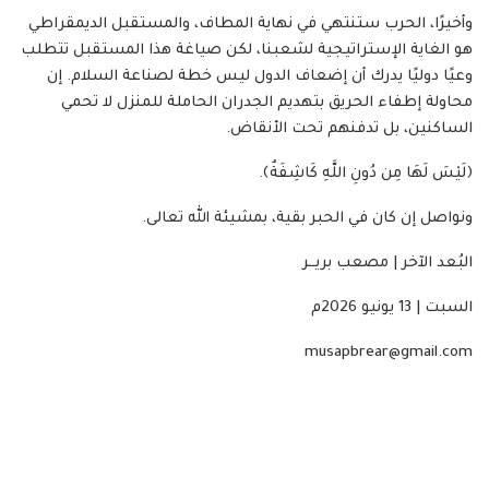
وأخيرًا، الحرب ستنتهي في نهاية المطاف، والمستقبل الديمقراطي
هو الغاية الإستراتيجية لشعبنا، لكن صياغة هذا المستقبل تتطلب
وعيًا دوليًا يدرك أن إضعاف الدول ليس خطة لصناعة السلام. إن
محاولة إطفاء الحريق بتهديم الجدران الحاملة للمنزل لا تحمي
الساكنين، بل تدفنهم تحت الأنقاض.
﴿لَيْسَ لَهَا مِن دُونِ اللَّهِ كَاشِفَةٌ﴾.
ونواصل إن كان في الحبر بقية، بمشيئة الله تعالى.
البُعد الآخر | مصعب بريــر
السبت | 13 يونيو 2026م
musapbrear@gmail.com