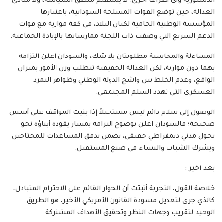
الدستورية وأي أطراف أخرى. لا يستقيم منطق السياسة، ولا مبادئ
العدالة، حين توضع القوات المسلحة السودانية، باعتبارها
المؤسسة الوطنية الحامية لكيان البلاد، في كفة موازية مع قوات
الدعم السريع التي وصفت ذات اللجنة ممارساتها بالإبادة الجماعية.
المساءلة والمحاسبة مطلوبتان بلا شك، والسودان اعلن التزامه
بهما دون مواربة، لكن العدالة الحقيقية تتطلب وزن الأمور بميزان
الواقع، وعدم الخلط بين واشج الدولة الوطني وظواهر التمرد
العسكري التي تهدد السلم المجتمعي.
الوصول إلى سلام دائم ليس مستحيلاً إذا بنيت المواقف على أسس
صحيحة؛ فالسودان اعلن بوضوح التزامه بمسار يقوده أبناؤه نحو
تحول مدني ديمقراطي حقيقي، يضمن تدفق المساعدات للمحتاجين
ويشرك الشباب والنساء في صنع المستقبل.
بعد اخير :
خلاصة القول، التجربة أثبتت أن الحوار القائم على الاحترام المتبادل،
كالذي جرى لتعديل مسودة القانون الأمريكي الأخير، هو الطريق
الوحيد لتقريب وجهات النظر وتحقيق الأهداف المشتركة.