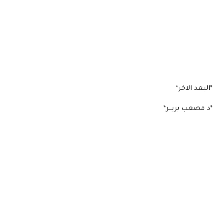
*البعد الاخر*
*د مصعب بريــر*