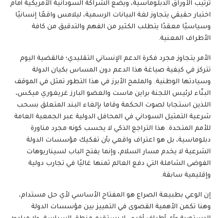
ترتيب الأوراق الدبلوماسية، ويضع الشراكة السودانية الأمريكية أمام
اختبار حقيقي يتجاوز لغة البيانات الرسمية، ليلامس واقعًا إنسانيًا
وسياسيًا معقدًا يتطلب الكثير من الفهم والتدقيق من كافة
الأطراف المعنية.
الأمر يتجاوز مجرد فكرة الدعم الإنساني التقليدي؛ فالقضية اليوم
تتركز في كيفية صياغة هذا الدعم دون المساس بكيان الدولة
وسيادتها الوطنية. والملمح الأبرز في هذا التطور تمثل في الموقف
البنّاء لرئيس اللجنة براين ماست والعضو البارز غريغوري ميكس،
اللذين استجابا لصوت الحكمة وقاما بإلغاء البند المتعلق بسحب
شرعية التمثيل السوداني في المحافل الدولية عبر الجمعية العامة
للأمم المتحدة. هذا التراجع الذكي لا يحسب كونه مجرد مناورة
دبلوماسية، بل هو اعتراف واقعي بأن تفكيك مؤسسات الدولة
الشرعية لا يخدم مسار السلام، وإنما يفتح الباب لسيناريوهات
الفوضى الشاملة التي دفع العالم ثمنها غاليًا في تجارب دولية
وإقليمية سابقة.
إن الوعي بطبيعة الصراع هو المفتاح الأساسي لأي حل مستدام،
وهنا تكمن الأهمية القصوى في التمييز بين مؤسسات الدولة