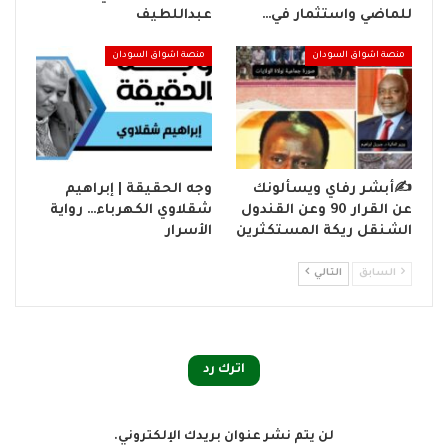
للماضي واستثمار في…
عبداللطيف
منصة اشواق السودان
منصة اشواق السودان
✍️أبشر رفاي ويسألونك
وجه الحقيقة | إبراهيم
عن القرار 90 وعن القندول
شقلاوي الكهرباء… رواية
الشنقل ريكة المستكثرين
الأسرار
السابق
التالي
اترك رد
لن يتم نشر عنوان بريدك الإلكتروني.