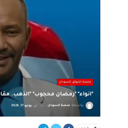
منصة اشواق السودان
*انواء* *رمضان محجوب* *الذهب. مقابل
بواسطة
منصة السودان
في
يونيو 17, 2026