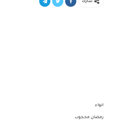
شارك
انواء
رمضان محجوب