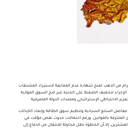
رار بنك السودان المركزي باشتراط إيداع ٢٠٠ كيلوجرام من الذهب لمنح شهادة عدم الممانعة لاستيراد المشتقات
 الإجراء لتخفيف الضغط على الجنيه عبر كبح السوق الموازية
تعزيز الاحتياطي الإستراتيجي ومصدات الدولة المصرفية.
ى مفاصل السلع السيادية وتنظيم سوق الطاقة وإبعاد الكيانات
ى الملتزمة بالقوانين. ورغم احتمالات حدوث نقص مؤقت في
لمشترين، إلا أن الخطوة تظل محاولة للانتقال من الدفاع إلى