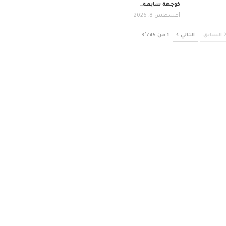
كوجهة سابعة…
أغسطس 8, 2026
السابق
التالي
1 من 3٬745