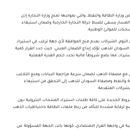
من وزارة الطاقة والنفط، والتي بموجبها تمنح وزارة التجارة إذن
هذا المسار يسعى لضبط حركة التجارة الخارجية وضمان استيفاء
شحنات للموانئ الوطنية.
 التوم، الشركات بعدم منح الموافقة لأي جهة ترغب في استيراد
السودان للذهب تؤكد إيداع الضمان العيني. حيث حدد القرار كمية
م من الذهب عيار (21) لكل طلب استيراد، مما يضع شروطاً مالية تحدد حجم القدرة الفعلية
روني مع مصفاة الذهب لضمان سرعة مراجعة البيانات ومنع التلاعب
قة والنفط ومصفاة السودان للذهب إلى التحقق من استيفاء
لشركات المتقدمة.
شروط الجديدة على كافة طلبات استيراد المنتجات البترولية دون
ع لرقابة مشددة للتأكد من ربط ملفات الطاقة باحتياطيات الذهب
ة في واجهة القرار الاقتصادي، كونها باتت الجهة المسؤولة عن