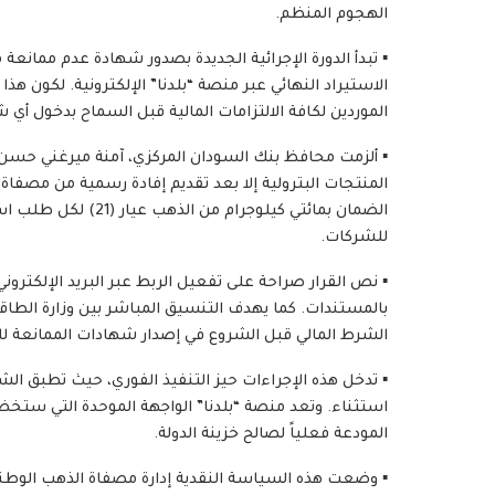
الهجوم المنظم.
​▪️ تبدأ الدورة الإجرائية الجديدة بصدور شهادة عدم ممانعة 
الاستيراد النهائي عبر منصة “بلدنا” الإلكترونية. لكون 
الموردين لكافة الالتزامات المالية قبل السماح بدخول أي 
​▪️ ألزمت محافظ بنك السودان المركزي، آمنة ميرغني حسن
المنتجات البترولية إلا بعد تقديم إفادة رسمية من مصفاة 
الضمان بمائتي كيلوجرا
للشركات.
​▪️ نص القرار صراحة على تفعيل الربط عبر البريد الإلكت
بالمستندات. كما يهدف التنسيق المباشر بين وزارة الطا
الشرط المالي قبل الشروع في إصدار شهادات الممانعة ل
​▪️ تدخل هذه الإجراءات حيز التنفيذ الفوري، حيث تطبق ال
استثناء. وتعد منصة “بلدنا” الواجهة الموحدة التي ستخض
المودعة فعلياً لصالح خزينة الدولة.
​▪️ وضعت هذه السياسة النقدية إدارة مصفاة الذهب الوطني