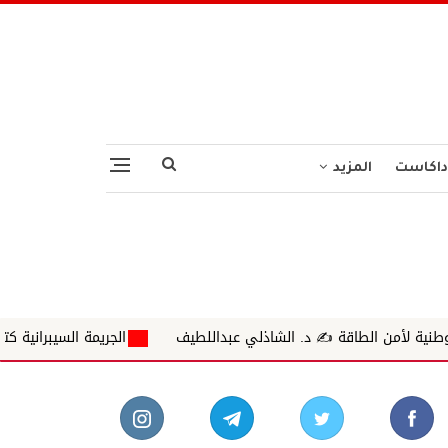
داكاست
المزيد
 الشاذلي عبداللطيف
الجريمة السيبرانية كتبت ✍ د.ايناس محمداحمد