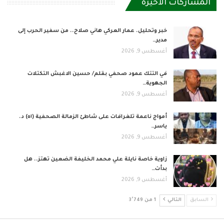
المشاركات الاخيرة
خبر وتحليل. عمار العركي هاني صلاح.. من سفير الحرب إلى
مدير…
أغسطس 9, 2026
في التتك عمود صحفي بقلم/ حسين الاغبش التكتلات
الجهوية…
أغسطس 9, 2026
أمواج ناعمة تلغرافات على شاطئ الزمالة الصحفية (٥١) د.
ياسر…
أغسطس 9, 2026
زاوية خاصة نايلة علي محمد الخليفة الضعين تهتز.. هل
بدأت…
أغسطس 9, 2026
السابق
التالي
1 من 3٬749