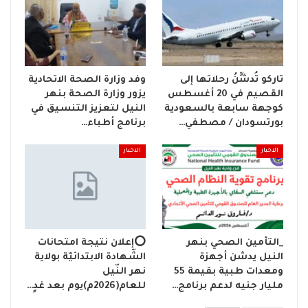
تاركو تُدشِّنُ رحلاتها إلى
وفد وزارة الصحة الاتحادية
القصيم في 20 أغسطس
يزور وزارة الصحة بنهر
كوجهة سابعة بالسعودية
النيل لتعزيز التنسيق في
بورتسودان / مصطفي…
برنامج أطباء…
الاخبار
الاخبار
_التأمين الصحي بنهر
⭕إعلان نتيجة امتحانات
النيل يدشن أجهزة
الشّهادة الابتدائيّة بولاية
ومعدات طبية بقيمة 55
نهر النّيل
مليار جنيه لدعم برنامج…
للعام(2026م)يوم بعد غدٍ…