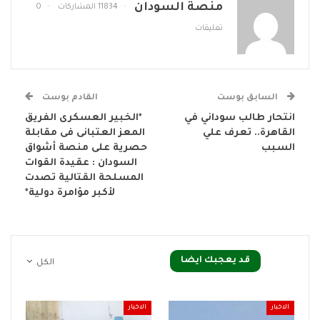
منصة السودان
11834 المشاركات
0
تعليقات
السابق بوست
القادم بوست
انتحار طالب سوداني في
*الخبير العسكرى الفريق
القاهرة.. تعرف علي
المعز العتبانى فى مقابلة
السبب
حصرية على منصة أشواق
السودان : عقيدة القوات
المسلحة القتالية تصدت
لأكبر مؤامرة دولية*
قد يعجبك ايضا
الكل
الاخبار
الاخبار