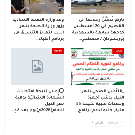
تاركو تُدشِّنُ رحلاتها إلى
وفد وزارة الصحة الاتحادية
القصيم في 20 أغسطس
يزور وزارة الصحة بنهر
كوجهة سابعة بالسعودية
النيل لتعزيز التنسيق في
بورتسودان / مصطفي…
برنامج أطباء…
الاخبار
الاخبار
_التأمين الصحي بنهر
⭕إعلان نتيجة امتحانات
النيل يدشن أجهزة
الشّهادة الابتدائيّة بولاية
ومعدات طبية بقيمة 55
نهر النّيل
مليار جنيه لدعم برنامج…
للعام(2026م)يوم بعد غدٍ…
السابق
التالي