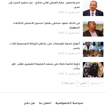
خبر وتحليل. عمار العركي هاني صلاح.. من سفير الحرب إلى
مدير…
أغسطس 9, 2026
في التتك عمود صحفي بقلم/ حسين الاغبش التكتلات
الجهوية…
أغسطس 9, 2026
أمواج ناعمة تلغرافات على شاطئ الزمالة الصحفية (٥١) د.
ياسر…
أغسطس 9, 2026
زاوية خاصة نايلة علي محمد الخليفة الضعين تهتز.. هل
بدأت…
أغسطس 9, 2026
السابق
التالي
1 من 3٬749
سياسة الخصوصية
اتصل بنا
من نحن