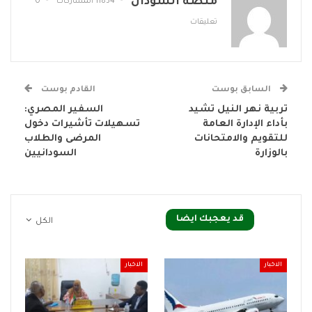
منصة السودان
11834 المشاركات
0
تعليقات
السابق بوست
القادم بوست
تربية نهر النيل تشيد
السفير المصري:
بأداء الإدارة العامة
تسهيلات تأشيرات دخول
للتقويم والامتحانات
المرضى والطلاب
بالوزارة
السودانيين
قد يعجبك ايضا
الكل
الاخبار
الاخبار