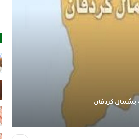
رب بشمال كردفان