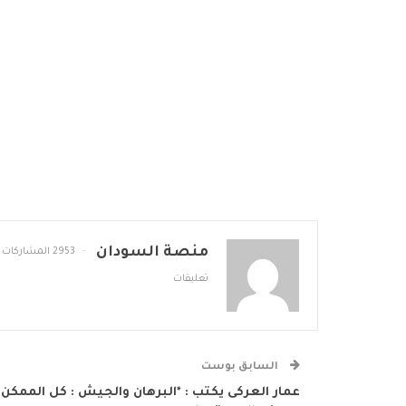
منصة السودان
2953 المشاركات
تعليقات
السابق بوست
عمار العركى يكتب : *البرهان والجيش : كل الممكن ،