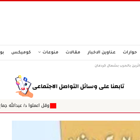
حوارات
عناوين الاخبار
مقالات
منوعات
كوميكس
بو
متاثرين بالحرب بشمال كردفان
وقل اعملوا د/ عبدالله جماع اسامة داؤود: معن