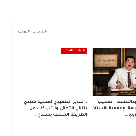
المزيد عن المؤلف
UNCATEGORIZED
عبداللطيف….تعقيب
. المدير التنفيذي لمحلية شندي
مة الإعلامية الأستاذ
يتلقي التهاني والتبريكات من
وي.…
الطريقة الختميه بشندي…