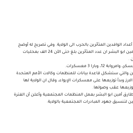
د الوافدين المتأثرين بالحرب الى الولاية. وفي تصريح له أوضح
مفوض العون الإنساني بشمال كردفان المهندس طارق أمين ابو البشر ان عدد المتأثرين بلغ حتى الآن 24 الف بمحليات
 .
دين والتي ستشكل قاعدة بيانات للمنظمات وكالات الأمم المتحدة
 المنحة الصينية المتمثلة في 45 طن من الارز وبدأ توزيعها على معسكرات الإيواء، وقال ان الولاية لها
زيعها عقب وصولها.
ق أمين ابو البشر بعمل المنظمات المجتمعية وأعلن أن الفترة
سيق جهود المبادرات المجتمعية بالولاية.