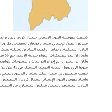
كشفت مفوضية العون الانساني بشمال كردفان عن تزايد أعدا
الولاية المختلفة، وأضاف ان اغلب المتاثرين بمحلية شيكان
وأشار ان عدد معسكرات الإيواء بمدينة الأبيض بلغ 56 معسكر، وامروابة 12، وبارا 3 معسكرات.
وأبان ابو البشر انه تم إجراء الدراسات والمسوحات للواف
منوها الى وصول
نصيب مخصص في منحة الملك سلمان للدقيق وسيتم تو
واشاد مفوض العون الإنساني بشمال كردفان المهندس طار
القادمة ستشهد تأسيس مجلس استشاري من الشعبيين لتن