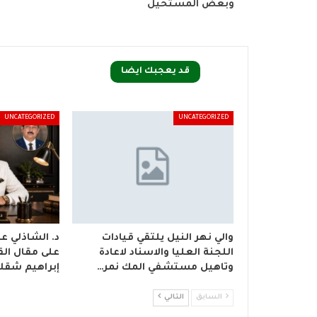
وبعض المستحيل
قد يعجبك ايضا
UNCATEGORIZED
UNCATEGORIZED
والي نهر النيل يلتقي قيادات
د. الشاذلي 
اللجنة العليا والاسناد لاعادة
على مقال القا
وتاهيل مستشفي المك نمر…
إبراهيم شقلا
السابق
التالي