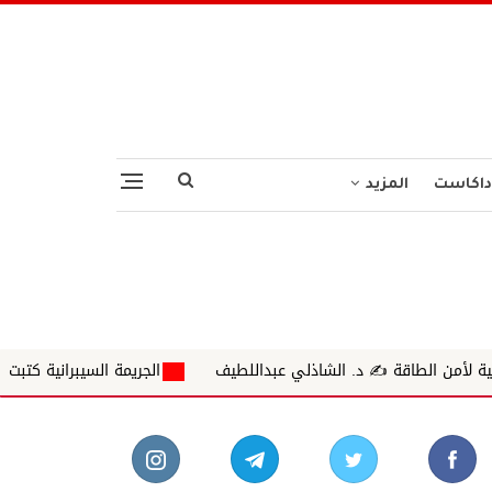
داكاست
المزيد
لشاذلي عبداللطيف
الجريمة السيبرانية كتبت ✍ د.ايناس محمداحمد