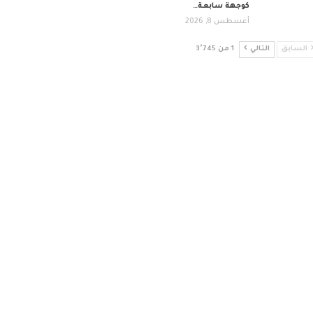
كوجهة سابعة…
أغسطس 8, 2026
السابق
التالي
1 من 3٬745