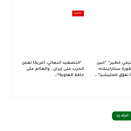
عالمية
تيجي خطير* *حين
‏ *التصعيد النهائي: أمريكا تعلن
رة ستارلينك»
الحرب على إيران.. والعالم على
فوّق المليشيا* …
حافة الهاوية!*…
اترك رد