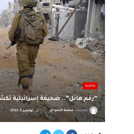
عالمية
“رقم هائل”.. صحيفة إسرائيلية تكش
بواسطة
منصة السودان
في
نوفمبر 5, 2023