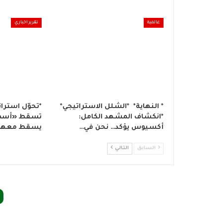
عالمية
تقرير اخباري
* النهاية* *الشلل الاستراتيجي*
*تحوّل استرا
*انكشاف المشهد الكامل:
تسقط «أسطو
أكسيوس يؤكد… نحن في…
يسقط معها ت
السابق
التالي