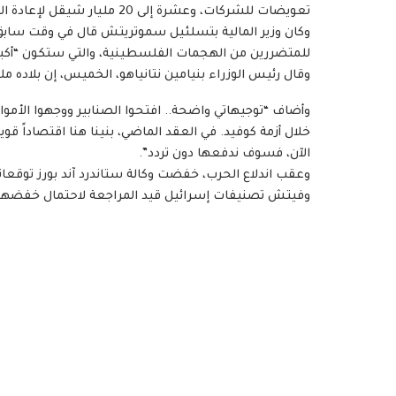
تعويضات للشركات، وعشرة إلى 20 مليار شيقل لإعادة التأهيل.
وكان وزير المالية بتسلئيل سموتريتش قال في وقت سابق
للمتضررين من الهجمات الفلسطينية، والتي ستكون “أكبر و
وقال رئيس الوزراء بنيامين نتانياهو، الخميس، إن بلاده 
وأضاف “توجيهاتي واضحة.. افتحوا الصنابير ووجهوا الأموال ل
خلال أزمة كوفيد. في العقد الماضي، بنينا هنا اقتصاداً قو
الآن، فسوف ندفعها دون تردد”.
وعقب اندلاع الحرب، خفضت وكالة ستاندرد آند بورز توقعا
وفيتش تصنيفات إسرائيل قيد المراجعة لاحتمال خفضها