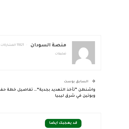
منصة السودان
11821 المشاركات
تعليقات
السابق بوست
واشنطن “تأخذ التهديد بجدية”… تفاصيل خطة حفت
وبوتين في شرق ليبيا
قد يعجبك ايضا