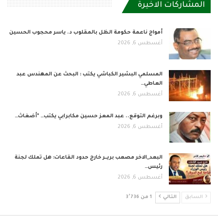
المشاركات الاخيرة
أمواج ناعمة حكومة الظل بالمقلوب د. ياسر محجوب الحسين
أغسطس 6, 2026
المسلمي البشير الكباشي يكتب : البحث عن المهندس عبد
العاطي…
أغسطس 6, 2026
وبرغم التوقع.. عبد المعز حسين مكابرابي يكتب… *أضغاث…
أغسطس 6, 2026
البعد_الاخر مصعب بريــر خارج حدود القاعات: هل تملك لجنة
رئيس…
أغسطس 6, 2026
السابق
التالي
1 من 3٬736