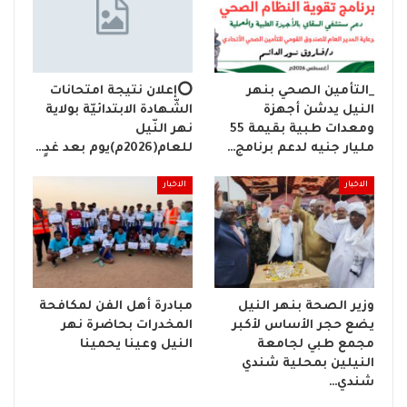
_التأمين الصحي بنهر
⭕إعلان نتيجة امتحانات
النيل يدشن أجهزة
الشّهادة الابتدائيّة بولاية
ومعدات طبية بقيمة 55
نهر النّيل
مليار جنيه لدعم برنامج…
للعام(2026م)يوم بعد غدٍ…
الاخبار
الاخبار
وزير الصحة بنهر النيل
مبادرة أهل الفن لمكافحة
يضع حجر الأساس لأكبر
المخدرات بحاضرة نهر
مجمع طبي لجامعة
النيل وعينا يحمينا
النيلين بمحلية شندي
شندي…