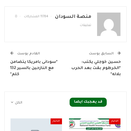
منصة السودان
11784 المشاركات
0
تعليقات
السابق بوست
القادم بوست
حسين خوجلي يكتب:
*سودانى بامريكا يتضامن
*الخرطوم بقت بعد الحرب
مع النازحين بالسير 132
بلاله*
كلم*
قد يعجبك ايضا
الكل
الاخبار
الاخبار