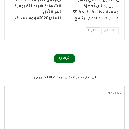
_التأمين الصحي بنهر
⭕إعلان نتيجة امتحانات
النيل يدشن أجهزة
الشّهادة الابتدائيّة بولاية
ومعدات طبية بقيمة 55
نهر النّيل
مليار جنيه لدعم برنامج…
للعام(2026م)يوم بعد غدٍ…
السابق
التالي
اترك رد
لن يتم نشر عنوان بريدك الإلكتروني.