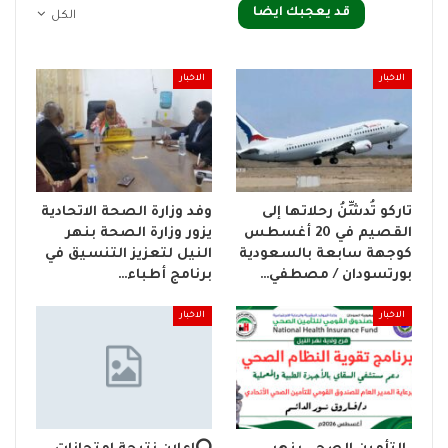
قد يعجبك ايضا
الكل
الاخبار
الاخبار
تاركو تُدشِّنُ رحلاتها إلى
وفد وزارة الصحة الاتحادية
القصيم في 20 أغسطس
يزور وزارة الصحة بنهر
كوجهة سابعة بالسعودية
النيل لتعزيز التنسيق في
بورتسودان / مصطفي…
برنامج أطباء…
الاخبار
الاخبار