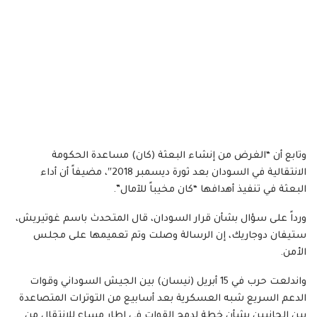
وتابع أن “الغرض من إنشاء البعثة (كان) مساعدة الحكومة
الانتقالية في السودان بعد ثورة ديسمبر 2018″، مضيفاً أن أداء
البعثة في تنفيذ أهدافها “كان مخيباً للآمال”.
ورداً على سؤال بشأن قرار السودان، قال المتحدث باسم غوتيريش،
ستيفان دوجاريك، إن الرسالة وصلت وتم تعميمها على مجلس
الأمن.
واندلعت حرب في 15 أبريل (نيسان) بين الجيش السوداني وقوات
الدعم السريع شبه العسكرية بعد أسابيع من التوترات المتصاعدة
بين الجانبين بشأن خطة لدمج القوات في إطار مساع للانتقال من