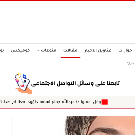
حوارات
عناوين الاخبار
مقالات
منوعات
كوميكس
بو
نازح*
وقل اعملوا د/ عبدالله جماع اسامة داؤود: معنا ام ضدنا؟
سنا الحقي