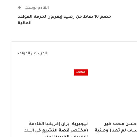
القادم بوست
خصم 10 نقاط من رصيد إيفرتون لخرقه القواعد
المالية
المزيد عن المؤلف
مقالات
 حسن محمد خير
نيجيريا: إيران إفريقيا القادمة
ات لم تعد ( وطنية
(مختصر قصة التشيع في البلد