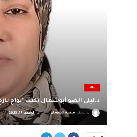
مقالات
د.ليلى الضو أبوشمال تكتب *نواح نازح
بواسطة
منصة السودان
في
نوفمبر 17, 2023