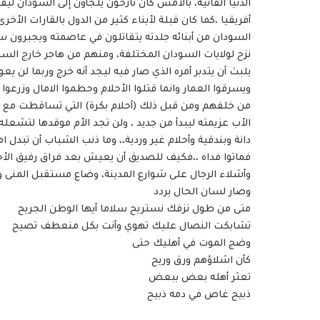
الدنيا الفانية، بالأمس كان نازحون يلجأون إلى السودان لي
أفريقيا ،كما كان قبلة لأبناء كثير من الدول بالقارات الأخ
السودان من أبنائه جلدته يتقاتلون في عاصمته ويجبرون سا
نزح لولايات السودان المختلفة، ومنهم من هاجر خارج السود
يلبث أن يتدبر أمره الذي صار فيه ليجد أنه خرج وربما لن يعود
ويسرقوا العمار وانما قتلوا الأحلام وحطموا الامال وزرعوا
من خلفهم ومن قبل ذلك (أحلام بكرة) التي تساقطت مع ا
الأب عزيمته ليبدأ من جديد ، ولن تجد الأم موقدها لتشعله
دانة وبندقية وأحلام غير وردية،، وما ذنب الشباب أن تبدل 
فماتوا فداه ،،فكيف للصديق أن يعيش بعد فراق رفيق الأح
وأشلاء الرجال على شوارع المدينة، وضاع مستقبل المنى وق
وصار لسان الحال يردد
متى من طول نزفك نستريح سلاما أيها الوطن الجريح
تشابكت النصال عليك تهوي وأنت بكل منعطف تصيح
وضج الموت في أهليك حتى
كأن اشلاؤهم ورق وريح
تعثر أهله بعض ببعض
ذبيح غاص في دمه ذبيح