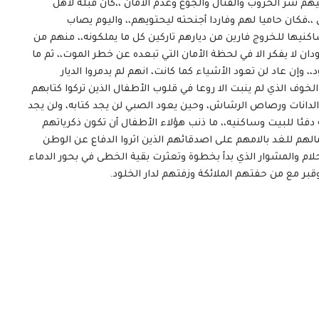
قيهم شر الحروب والقتال والجوع وعدم الأمان ،،كان قبلة لأهل
رى ،،فكان حاميا لهم وفاردا أجنحته ليحتويهم،، واليوم يصاب
كنيها للخروج فارين من ديارهم تاركين كل ما يملكونه،، منهم من
ان لا يفكر الا في لحظة الأمان التي تبعده عن خطر الموت،، ثم ما
،، وإن عاد لن تعود الأشياء كما كانت، انهم لم يدمروا الديار
 الخوف الذي لم ينبت الا روعا في قلوب الأطفال الذين تركوا كتابهم
لدانات ورصاص الرشاش، وحين يعود الصبي لن يجد كتابه، ولن يجد
 دفئا للبيت وساكنيه،، ما ذنب هؤلاء الأطفال أن تكون ذكرياتهم
امالهم للغد بالامهم على اصدقائهم الذين اثروا الدفاع عن الوطن
لام والمشوار الذي بدأ بخطوة وتعثرت بقية الخطى في بحور الدماء
بر مع من حفتهم الملائكة وزفتهم لدار الخلود.