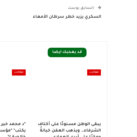
السابق بوست
السكري يزيد خطر سرطان الأمعاء
قد يعجبك ايضا
مقالات
مقالات
يبقى الوطن مسنودًا على أكتاف
*د محمد خير
الشرفاء… ويذهب العفن خيانةً
يكتب* *مؤسس