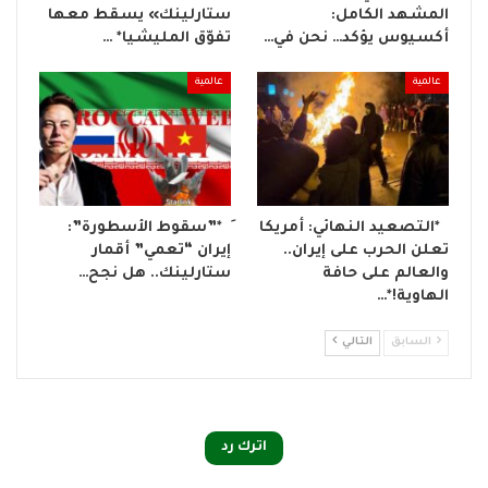
المشهد الكامل:
ستارلينك» يسقط معها
أكسيوس يؤكد… نحن في…
تفوّق المليشيا* …
عالمية
عالمية
‏ *التصعيد النهائي: أمريكا
️َ *”سقوط الأسطورة”:
تعلن الحرب على إيران..
إيران “تعمي” أقمار
والعالم على حافة
ستارلينك.. هل نجح…
الهاوية!*…
السابق
التالي
اترك رد