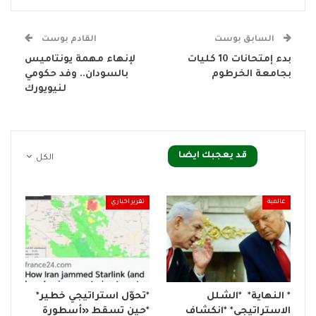
السابق بوست
القادم بوست
بدء إمتحانات 10 كليات
لإنهاء مهمة يونتاميس
بجامعة الخرطوم
بالسودان.. وفد حكومي
لنيويورك
قد يعجبك ايضا
الكل
عالمية
تقرير اخباري
* النهاية* *الشلل
*تحوّل استراتيجي خطير*
الاستراتيجي* *انكشاف
*حين تسقط «أسطورة